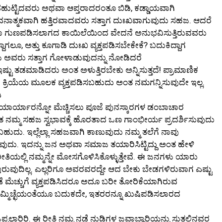
್ಟಿದವರು ಅಥವಾ ಆಪ್ತರಾದರಂತೂ ಬಿಡಿ, ಕಡ್ಡಾಯವಾಗಿ
್ಮಕವಾಗಿ ಹತ್ತಿರವಾದವರು ಸತ್ತಾಗ ದುಃಖವಾಗುವುದು ಸಹಜ. ಆದರೆ
 ಗುಣಪಡಿಸಲಾಗದ ಕಾಯಿಲೆಯಿಂದ ವೇದನೆ ಅನುಭವಿಸುತ್ತಿರುವವರು
ಲೂ, ಅತ್ತು ಕೂಗಾಡಿ ದುಃಖ ವ್ಯಕ್ತಪಡಿಸಬೇಕೇಕೆ? ಬದುಕಿದ್ದಾಗ
ು ಅವರು ಸತ್ತಾಗ ಗೋಳಾಡುವುದನ್ನು ನೋಡಿದರೆ
ಇಷ್ಟು ತಡಮಾಡಿದರು ಅಂತ ಅಳುತ್ತಿರಬೇಕು ಅನ್ನಿಸುತ್ತದೆ! ಪ್ರಾಮಾಣಿಕ
ೋ ಕ್ರಿಯೆಯ ಮೂಲಕ ವ್ಯಕ್ತಪಡಿಸಬಹುದು ಅಂತ ನಮಗನ್ನಿಸುವುದೇ ಇಲ್ಲ.
ಿ
ೂ ಯಾರ್ಯಾರನ್ನೋ ಮೆಚ್ಚಿಸಲು ಪೂಜೆ ಪುನಸ್ಕಾರಗಳ ಡಂಬಾಚಾರ
ಮ್ಮ ಸಹಜ ಸ್ವಭಾವಕ್ಕೆ ಹೊರತಾದ ಒಣ ಗಾಂಭೀರ್ಯ ಪ್ರದರ್ಶಿಸುವುದು
ು. ಇಲ್ಲೆಲ್ಲಾ ಸಹಜವಾಗಿ ಕಾಣುವುದು ನಮ್ಮ ತಲೆಗೆ ನಾವು
ವುದು. ಇದನ್ನು ಜನ ಅಥವಾ ಸಮಾಜ ತಯಾರಿಸಿಟ್ಟಿದ್ದು ಅಂತ ಹೇಳಿ
ಿಯಲ್ಲಿ ನಮ್ಮನ್ನೇ ಮೋಸಗೊಳಿಸಿಕೊಳ್ಳುತ್ತೇವೆ. ಈ ಜನಗಳು ಯಾರು
ವುದಿಲ್ಲ. ಎಲ್ಲರಿಗೂ ಅವರವರದ್ದೇ ಆದ ಬೇಕು ಬೇಡಗಳಿರುವಾಗ ಎಷ್ಟು
ೆ ಮೆಚ್ಚುಗೆ ವ್ಯಕ್ತಪಡಿಸಿದರೂ ಅದೂ ಬರೀ ತೋರಿಕೆಯಾಗಿರುವ
ೆ ನಮ್ಮಿಚ್ಛೆಯಂತೆಯೂ ಬದುಕದೇ, ಇತರರನ್ನೂ ಖುಷಿಪಡಿಸಲಾರದ
ಪಲಾರಿರಿ. ಈ ರೀತಿ ನಮ್ಮ ನಡೆ ನುಡಿಗಳ ಜವಾಬ್ದಾರಿಯನ್ನು ಸುತ್ತಲಿನವರ