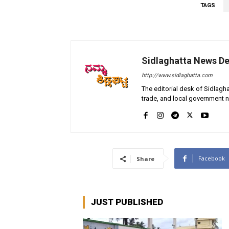
TAGS
Sidlaghatta News D
http://www.sidlaghatta.com
The editorial desk of Sidlagha
trade, and local government n
Facebook
Share
JUST PUBLISHED