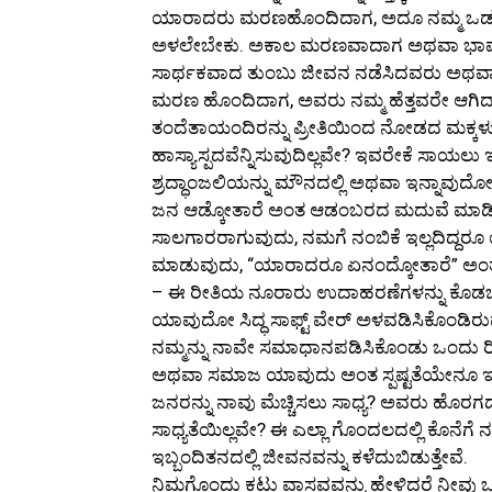
ಯಾರಾದರು ಮರಣಹೊಂದಿದಾಗ, ಅದೂ ನಮ್ಮ ಒಡಹುಟ
ಅಳಲೇಬೇಕು. ಅಕಾಲ ಮರಣವಾದಾಗ ಅಥವಾ ಭಾವನಾತ
ಸಾರ್ಥಕವಾದ ತುಂಬು ಜೀವನ ನಡೆಸಿದವರು ಅಥವಾ
ಮರಣ ಹೊಂದಿದಾಗ, ಅವರು ನಮ್ಮ ಹೆತ್ತವರೇ ಆಗಿದ್ದಾಗ
ತಂದೆತಾಯಂದಿರನ್ನು ಪ್ರೀತಿಯಿಂದ ನೋಡದ ಮಕ್ಕಳ
ಹಾಸ್ಯಾಸ್ಪದವೆನ್ನಿಸುವುದಿಲ್ಲವೇ? ಇವರೇಕೆ ಸಾಯಲು 
ಶ್ರದ್ಧಾಂಜಲಿಯನ್ನು ಮೌನದಲ್ಲಿ ಅಥವಾ ಇನ್ನಾವುದ
ಜನ ಆಡ್ಕೋತಾರೆ ಅಂತ ಆಡಂಬರದ ಮದುವೆ ಮಾಡ
ಸಾಲಗಾರರಾಗುವುದು, ನಮಗೆ ನಂಬಿಕೆ ಇಲ್ಲದಿದ್ದರ
ಮಾಡುವುದು, “ಯಾರಾದರೂ ಏನಂದ್ಕೋತಾರೆ” ಅಂತ ನ
– ಈ ರೀತಿಯ ನೂರಾರು ಉದಾಹರಣೆಗಳನ್ನು ಕೊಡಬಹುದ
ಯಾವುದೋ ಸಿದ್ಧ ಸಾಫ್ಟ್ ವೇರ್ ಅಳವಡಿಸಿಕೊಂಡಿರು
ನಮ್ಮನ್ನು ನಾವೇ ಸಮಾಧಾನಪಡಿಸಿಕೊಂಡು ಒಂದು ರೀತ
ಅಥವಾ ಸಮಾಜ ಯಾವುದು ಅಂತ ಸ್ಪಷ್ಟತೆಯೇನೂ ಇರು
ಜನರನ್ನು ನಾವು ಮೆಚ್ಚಿಸಲು ಸಾಧ್ಯ? ಅವರು ಹೊರಗಡ
ಸಾಧ್ಯತೆಯಿಲ್ಲವೇ? ಈ ಎಲ್ಲಾ ಗೊಂದಲದಲ್ಲಿ ಕೊನೆಗ
ಇಬ್ಬಂದಿತನದಲ್ಲಿ ಜೀವನವನ್ನು ಕಳೆದುಬಿಡುತ್ತೇವೆ.
ನಿಮಗೊಂದು ಕಟು ವಾಸ್ತವವನ್ನು ಹೇಳಿದರೆ ನೀವು ಒಪ್