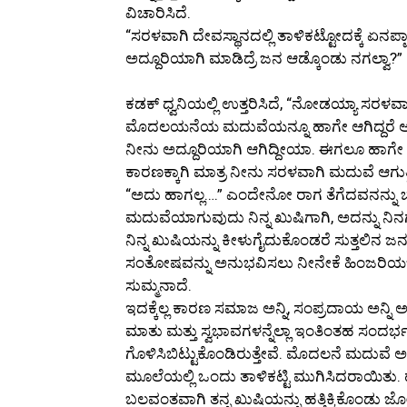
ವಿಚಾರಿಸಿದೆ.
“ಸರಳವಾಗಿ ದೇವಸ್ಥಾನದಲ್ಲಿ ತಾಳಿಕಟ್ಟೋದಕ್ಕೆ ಏನಪ
ಅದ್ದೂರಿಯಾಗಿ ಮಾಡಿದ್ರೆ ಜನ ಆಡ್ಕೊಂಡು ನಗಲ್ವಾ?”
ಕಡಕ್ ಧ್ವನಿಯಲ್ಲಿ ಉತ್ತರಿಸಿದೆ, “ನೋಡಯ್ಯಾ ಸರಳವ
ಮೊದಲಯನೆಯ ಮದುವೆಯನ್ನೂ ಹಾಗೇ ಆಗಿದ್ದರೆ ಅದು 
ನೀನು ಅದ್ದೂರಿಯಾಗಿ ಆಗಿದ್ದೀಯಾ. ಈಗಲೂ ಹಾಗ
ಕಾರಣಕ್ಕಾಗಿ ಮಾತ್ರ ನೀನು ಸರಳವಾಗಿ ಮದುವೆ ಆಗುತ
“ಅದು ಹಾಗಲ್ಲ….” ಎಂದೇನೋ ರಾಗ ತೆಗೆದವನನ್ನು ಬಾ
ಮದುವೆಯಾಗುವುದು ನಿನ್ನ ಖುಷಿಗಾಗಿ, ಅದನ್ನು 
ನಿನ್ನ ಖುಷಿಯನ್ನು ಕೀಳುಗೈದುಕೊಂಡರೆ ಸುತ್ತಲಿನ ಜನರ 
ಸಂತೋಷವನ್ನು ಅನುಭವಿಸಲು ನೀನೇಕೆ ಹಿಂಜರಿಯಬೇ
ಸುಮ್ಮನಾದೆ.
ಇದಕ್ಕೆಲ್ಲ ಕಾರಣ ಸಮಾಜ ಅನ್ನಿ, ಸಂಪ್ರದಾಯ ಅನ್ನಿ ಅಥವ
ಮಾತು ಮತ್ತು ಸ್ವಭಾವಗಳನ್ನೆಲ್ಲಾ ಇಂತಿಂತಹ ಸಂದರ
ಗೊಳಿಸಿಬಿಟ್ಟುಕೊಂಡಿರುತ್ತೇವೆ. ಮೊದಲನೆ ಮದುವೆ ಅಲ
ಮೂಲೆಯಲ್ಲಿ ಒಂದು ತಾಳಿಕಟ್ಟಿ ಮುಗಿಸಿದರಾಯಿತು.
ಬಲವಂತವಾಗಿ ತನ್ನ ಖುಷಿಯನ್ನು ಹತ್ತಿಕ್ಕಿಕೊಂಡು 