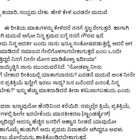
್ಪಾ ತಯಾರಿ, ಸಂಭ್ರಮ ಬೇಕು. ಹೇಳಿ ಕೇಳಿ ಎರಡನೇ ಮದುವೆ.
ಈ ರೀತಿಯ ಮಾತುಗಳನ್ನು ಕೇಳಿದರೆ ನನಗೆ ಸ್ವಲ್ಪ ರೇಗುತ್ತದೆ. ಹಾಗಾಗಿ
ಾಗಿ ಮದುವೆ ಆಗೋ ನಿನ್ನ ಕ್ರಮದ ಬಗ್ಗೆ ನನಗೆ ಗೌರವ ಇದೆ.
ನಿನ್ನ ಆದರ್ಶ ಎಂದು ನಾನು ಇನ್ನೂ ಸಂತೋಷಪಡುತ್ತಿದ್ದೆ. ಆದರೆ ಆಗ
ೇ ಮಾಡಿದರೆ ಸಮಾಜದ ಗೇಲಿಗೊಳಗಾಗಬೇಕಾಗುತ್ತದೆ ಎಂಬ ಒಂದೇ
್ತಿದ್ದರೆ ನಿನಗೆ ನೀನೇ ಮೋಸ ಮಾಡಿಕೊಳ್ತಾ ಇದೀಯಾ”
ಯ್ಮಿಚ್ಚಿಸಿ ನಾನು ಮುಂದುವರೆಸಿದೆ. “ನೋಡಪ್ಪಾ ನೀನು
ನಿನಗೆ ಬೇಕಾದ ರೀತಿಯಲ್ಲಿ ಯಾಕಾಗಬಾರದು? ಎರಡನೆ ಮದುವೆ ಅಂತ ನೀನೇ
ಪ್ರತಿಕ್ರಿಯೆ ಇನ್ಹೇಗೆ ಇರಲು ಸಾಧ್ಯ? ಜನ ಏನೆಂದರೆ ಏನಂತೆ, ನಿನ್ನ
ಕು?” ಇನ್ನು ಹೆಚ್ಚು ಮಾತನಾಡಿದರೆ ತೀರಾ ಕಟುವಾಗಬಹುದು ಎಂದು
ಾ ಇನ್ನಾವುದೋ ಹೆಸರಿನಿಂದ ಕರೆಯಿರಿ. ನಮ್ಮಲ್ಲೆರ ಕ್ರಿಯೆ, ಪ್ರತಿಕ್ರಿಯೆ,
್ಭಗಳಲ್ಲಿ ಹೀಗೇ ಇರಬೇಕೆಂದು ಮಾನಕೀಕರಣ [ಸ್ಟಾಂಡರ್ಡೈಸ್]
್ಲದಿದ್ದರೆ ಅದನ್ನು ಹೆಚ್ಚಿನ ಜನರಿಗೆ ಆಹ್ವಾನ ನೀಡದೆ ಯಾವುದೋ
 ಹಾಗೊಮ್ಮೆ ಹುಡುಗಿಗೆ ಅದು ಪ್ರಥಮ ವಿವಾಹವೇ ಆಗಿದ್ದರೂ ಅವಳು
ಜೋಲು ಮೋರೆಯನ್ನು ಹಾಕಿಕೊಂಡಿರಬೇಕಾಗುತ್ತದೆ.