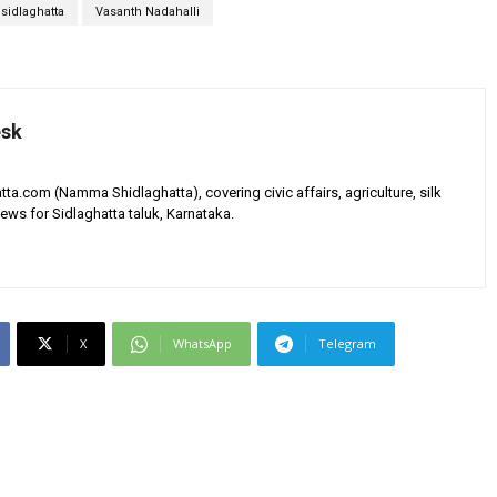
sidlaghatta
Vasanth Nadahalli
esk
tta.com (Namma Shidlaghatta), covering civic affairs, agriculture, silk
ews for Sidlaghatta taluk, Karnataka.
X
WhatsApp
Telegram