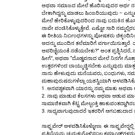
ಅಥವಾ ಸಮಾಜದ ಮೇಲೆ ಹೊರಿಸುವುದರ ಅರ್ಥ ನಮಗೆ 
ಬೇಕಾಗಿದ್ದನ್ನು ಮಾಡಲು ಹಿಂಜರಿಯುವುದು – ಎನ್ನು
ಮೇಲೆ ಹೇರಿಕೊಳ್ಳುವುದರಿಂದ ನಾವು ಬದುಕಿನ ಹೊಸ ಸ
ನಾವೇ ವಂಚಿಸಿಕೊಳ್ಳುತ್ತೇವೆ. ಎಷ್ಟೋ ಸಾರಿ ನಮ್ಮಲ್ಲ
ಈ ರೀತಿಯ ನಿರ್ಬಂಧಗಳನ್ನು ಪೋಷಕರು ಚಿಕ್ಕಂದಿನಿಂದಲ
ಅದನ್ನು ಮುಂದಿನ ತಲೆಮಾರಿಗೆ ವರ್ಗಾಯಿಸುತ್ತಾ
ಅವರಿಚ್ಛೆಯಂತೆ ನಡೆಯಬೇಕು?” ಅಂತ ಪ್ರಶ್ನಿಸಿದರೆ, 
ಹೀಗೆ”, ಅಥವಾ “ದೊಡ್ಡವನಾದ ಮೇಲೆ ನಿನಗೇ ಗೊತ್ತಾಗ
ಉತ್ತರಗಳಿಂದ ಬಾಯ್ಮುಚ್ಚಿಸಬೇಕು ಎನ್ನುವುದು ಮಾತ್ರ
ನಾನು ಹೇಳುವುದು ಮನೆಯವರು, ಬಂಧುಗಳು, ಸಮಾಜ ಇವ
ಮಹಾಪುರುಷರುಗಳೆಲ್ಲಾ ಯಶಸ್ವಿಯಾಗಿ ಅಳವಡಿಸಿ
1. ಅನವಶ್ಯಕವಾಗಿ ಯಾರನ್ನು ನಮ್ಮ ಮಾತು ಅಥವ
2. ನಾವು ಮಾಡುವ ಕೆಲಸಗಳು ಆಥವಾ ಆಡುವ ಮಾ
ಸಾಮಾಜಿಕವಾಗಿ ಕೆಟ್ಟ ಮೇಲ್ಪಂಕ್ತಿ ಹಾಕುವಂತದ್ದಾಗಿ
3. ಸಾಧ್ಯವಾಗುವುದಾದರೆ ಇತರರಿಗೆ ಆಗಬಹುದಾದ 
ಸಾಫ್ಟವೇರ್ ಅಳವಡಿಸಿಕೊಳ್ಳೋಣ. ಈ ಸಾಫ್ಟವೇರ್‍ನಲ್ಲಿ
ಪ್ರತಿಭೆಯನ್ನು ಚುರುಕುಗೊಳಿಸಬಲ್ಲ ಕಮ್ಯಾಂಡ್‍ಗಳನ್