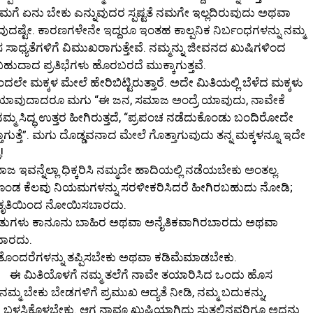
ಏನು ಬೇಕು ಎನ್ನುವುದರ ಸ್ಪಷ್ಟತೆ ನಮಗೇ ಇಲ್ಲದಿರುವುದು ಅಥವಾ
ವುದಷ್ಟೇ. ಕಾರಣಗಳೇನೇ ಇದ್ದರೂ ಇಂತಹ ಕಾಲ್ಪನಿಕ ನಿರ್ಬಂಧಗಳನ್ನು ನಮ್ಮ
ಾಧ್ಯತೆಗಳಿಗೆ ವಿಮುಖರಾಗುತ್ತೇವೆ. ನಮ್ಮನ್ನು ಜೀವನದ ಖುಷಿಗಳಿಂದ
ಿರಬಹುದಾದ ಪ್ರತಿಭೆಗಳು ಹೊರಬರದೆ ಮುಕ್ಕಾಗುತ್ತವೆ.
ೇ ಮಕ್ಕಳ ಮೇಲೆ ಹೇರಿಬಿಟ್ಟಿರುತ್ತಾರೆ. ಅದೇ ಮಿತಿಯಲ್ಲಿ ಬೆಳೆದ ಮಕ್ಕಳು
ರೆ. ಯಾವುದಾದರೂ ಮಗು “ಈ ಜನ, ಸಮಾಜ ಅಂದ್ರೆ ಯಾವುದು, ನಾವೇಕೆ
ನಮ್ಮ ಸಿದ್ಧ ಉತ್ತರ ಹೀಗಿರುತ್ತದೆ, “ಪ್ರಪಂಚ ನಡೆದುಕೊಂಡು ಬಂದಿರೋದೇ
ುತ್ತೆ”. ಮಗು ದೊಡ್ಡವನಾದ ಮೇಲೆ ಗೊತ್ತಾಗುವುದು ತನ್ನ ಮಕ್ಕಳನ್ನೂ ಇದೇ
!
ನ್ನೆಲ್ಲಾ ಧಿಕ್ಕರಿಸಿ ನಮ್ಮದೇ ಹಾದಿಯಲ್ಲಿ ನಡೆಯಬೇಕು ಅಂತಲ್ಲ.
ಕೊಂಡ ಕೆಲವು ನಿಯಮಗಳನ್ನು ಸರಳೀಕರಿಸಿದರೆ ಹೀಗಿರಬಹುದು ನೋಡಿ;
ಾ ಕೃತಿಯಿಂದ ನೋಯಿಸಬಾರದು.
ತುಗಳು ಕಾನೂನು ಬಾಹಿರ ಅಥವಾ ಅನೈತಿಕವಾಗಿರಬಾರದು ಅಥವಾ
ರಬಾರದು.
ತೊಂದರೆಗಳನ್ನು ತಪ್ಪಿಸಬೇಕು ಅಥವಾ ಕಡಿಮೆಮಾಡಬೇಕು.
ಈ ಮಿತಿಯೊಳಗೆ ನಮ್ಮ ತಲೆಗೆ ನಾವೇ ತಯಾರಿಸಿದ ಒಂದು ಹೊಸ
 ನಮ್ಮ ಬೇಕು ಬೇಡಗಳಿಗೆ ಪ್ರಮುಖ ಆದ್ಯತೆ ನೀಡಿ, ನಮ್ಮ ಬದುಕನ್ನು,
ನು ಬಳಸಿಕೊಳ್ಳಬೇಕು. ಆಗ ನಾವೂ ಖುಷಿಯಾಗಿದ್ದು ಸುತ್ತಲಿನವರಿಗೂ ಅದನ್ನು