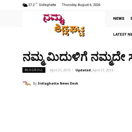
C
27.2
Sidlaghatta
Thursday, August 6, 2026
NEWS
LATEST N
ನಮ್ಮ ಮಿದುಳಿಗೆ ನಮ್ಮದೇ ಸಾ
April 21, 2015
Updated:
April 21, 2015
BLOGROLL
By
Sidlaghatta News Desk