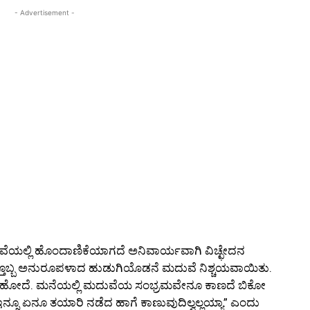
- Advertisement -
ುವೆಯಲ್ಲಿ ಹೊಂದಾಣಿಕೆಯಾಗದೆ ಅನಿವಾರ್ಯವಾಗಿ ವಿಚ್ಛೇದನ
ತ್ತೊಬ್ಬ ಅನುರೂಪಳಾದ ಹುಡುಗಿಯೊಡನೆ ಮದುವೆ ನಿಶ್ಚಯವಾಯಿತು.
 ಹೋದೆ. ಮನೆಯಲ್ಲಿ ಮದುವೆಯ ಸಂಭ್ರಮವೇನೂ ಕಾಣದೆ ಬಿಕೋ
ರಿ. ಇನ್ನೂ ಏನೂ ತಯಾರಿ ನಡೆದ ಹಾಗೆ ಕಾಣುವುದಿಲ್ವಲ್ಲಯ್ಯಾ” ಎಂದು