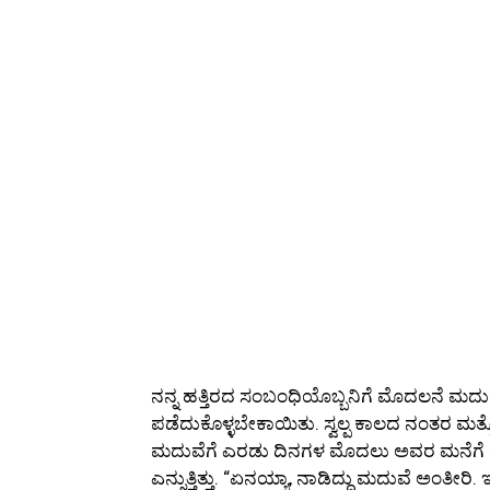
ನನ್ನ ಹತ್ತಿರದ ಸಂಬಂಧಿಯೊಬ್ಬನಿಗೆ ಮೊದಲನೆ ಮದ
ಪಡೆದುಕೊಳ್ಳಬೇಕಾಯಿತು. ಸ್ವಲ್ಪ ಕಾಲದ ನಂತರ ಮ
ಮದುವೆಗೆ ಎರಡು ದಿನಗಳ ಮೊದಲು ಅವರ ಮನೆಗೆ
ಎನ್ನುತ್ತಿತ್ತು. “ಏನಯ್ಯಾ, ನಾಡಿದ್ದು ಮದುವೆ ಅಂತೀ