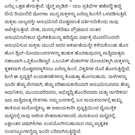
ಏನೆಲ್ಲ ಒತ್ತಡ ಹೇರುತ್ತೇವೆ. ಚೈಲ್ಡ್ ಪ್ರಾಡಿಜಿ – ಬಾಲ ಪ್ರತಿಭೆಗಳ ಹಣೆಪಟ್ಟಿ ಹಚ್ಚಿ
ಟೀವಿ ರಿಯಾಲಿಟಿ ಷೋಗಳು ಮುಗ್ಧ ಮಕ್ಕಳನ್ನು ಏನೆಲ್ಲಾ ಹಿಂಸೆಗೆ ಒಳಪಡಿಸುತ್ತಿವೆ.
ಮಕ್ಕಳು ಬಾಲ್ಯವನ್ನೇ ಅನುಭವಿಸದೆ ದೊಡ್ಡವರಂತೆ ವರ್ತಿಸಬೇಕೆಂದು ನಾವು
ಅಪೇಕ್ಷಿಸುತ್ತೇವೆ. ದೇಹ, ಮನಸ್ಸುಗಳೆರೆಡೂ ಪ್ರೌಢವಾದ ನಂತರ
ಅನುಭವಿಸಬೇಕಾದ ಲೈಂಗಿಕತೆಯನ್ನು ಹದಿನೈದು ವರ್ಷಕ್ಕೆ ಮೊದಲಿನಿಂದಲೇ
ಅನುಭವಿಸುವ ಮಕ್ಕಳು ಮುಂದೆ ಅದರ ಆಕರ್ಷಣೆಯನ್ನೇ ಕಳೆದುಕೊಂಡು ಹೊಸ
ಹೊಸ ಥ್ರಿಲ್-ರೋಮಾಂಚನಗಳನ್ನು ಹುಡುಕ ಹೊರಡುವುದನ್ನು ಪಾಶ್ಚಿಮಾತ್ಯರು
ಸಹಜವಾಗಿ ಒಪ್ಪಿಕೊಂಡಿದ್ದಾರೆ. ಒಲಂಪಿಕ್ ಮೆಡಲ್‍ಗಳ ಮೇಲಾಟಕ್ಕಾಗಿ ಮಕ್ಕಳನ್ನು
ಕೃತಕವಾಗಿ ದೊಡ್ಡವರನ್ನಾಗಿಸಲು ಏನೆಲ್ಲಾ ಹಿಂಸೆ, ವಿಕೃತಿಗಳ ಮೊರೆ ಹೋಗುತ್ತಿದ್ದೇವೆ.
ಹೀಗೆ ಈ ಪ್ರವೃತ್ತಿಗೆ ಉದಾಹರಣೆಗಳನ್ನು ಕೊಡುತ್ತಾ ಹೋಗಬಹುದು. ನಾಳೆಗಳನ್ನು
ಇಂದೇ ಹೆಚ್ಚು ವೇಗವಾಗಿ, ಹೆಚ್ಚು ಪರಿಣಾಮಕಾರಿಯಾಗಿ ಅನುಭವಿಸುವವರು ಹೆಚ್ಚು
ಆಧುನಿಕರು, ಮುಂದುವರೆದವರು, ಅಭಿವೃದ್ಧಿ ಹೊಂದಿದವರು ಮತ್ತು ನಾಗರಿಕರು!
ಇದು ಪಾಶ್ಚಿಮಾತ್ಯ ದೇಶಗಳು ನಮ್ಮ ಜನಗಳಲ್ಲಿ, ಜನ ನಾಯಕರುಗಳಲ್ಲಿ ಹುಟ್ಟು
ಹಾಕಿರುವ ಮನೋವೈಕಲ್ಯ. ಈ ಅಪಾಯಕಾರೀ ಪ್ರವೃತ್ತಿಯಿಂದ ವೈಯುಕ್ತಿಕ
ಮಟ್ಟದಲ್ಲಿ ನಾವು ಅಜೀವ ಜೀತದಾಳುಗಳಾದರೆ, ಮನುಕುಲದ ಮಟ್ಟದಲ್ಲಿ,
ಲಕ್ಷಾಂತರ ವಷರ್Àಗಳು ಉಪಯೋಗಿಸಬಹುದಾದ ನಮ್ಮ ಪ್ರಾಕೃತಿಕ
ಸಂಪನ್ಮೂಲಗಳನ್ನೆಲ್ಲಾ ಇಂದೇ ಬರಿದಾಗಿಸುತ್ತಿದ್ದೇವೆ.