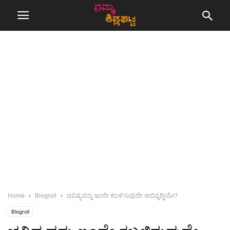
Home
Blogroll
ಭವಿಷ್ಯವನ್ನು ಇಂದೇ ಕಬಳಿಸುವುದೇ ಅಭಿವೃದ್ಧಿಯೇ?
Blogroll