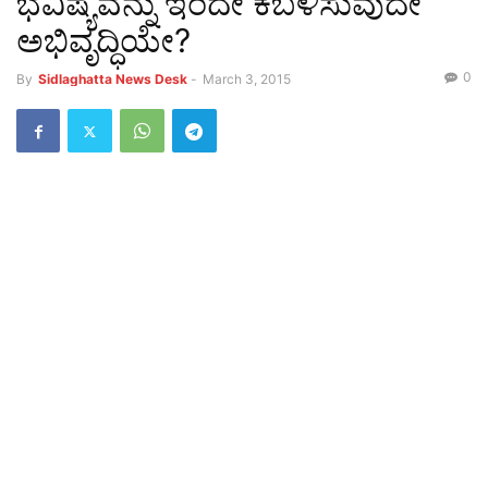
ಭವಿಷ್ಯವನ್ನು ಇಂದೇ ಕಬಳಿಸುವುದೇ
ಅಭಿವೃದ್ಧಿಯೇ?
0
By
Sidlaghatta News Desk
-
March 3, 2015