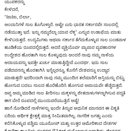
ಯುವಕರನ್ನು
ಕೇಳಿದರೆ,
“ಟಾಟಾ, ಬಿರ್ಲಾ,
ಅಂಬಾನಿಗಳೆ ಸಾಲ ತೊಗೊಳ್ತಾರೆ. ಅಷ್ಟೇ ಏನು ಭಾರತ ಸರ್ಕಾರವೇ ಸಾಲದಲ್ಲಿ
ನಡೆಯುತ್ತಾ ಇದೆ. ಇನ್ನು ನಮ್ಮದೆಲ್ಲಾ ಯಾವ ಲೆಕ್ಕ” ಎನ್ನುವ ಉಡಾಫೆಯ ಮಾತು
ಕೇಳಿಬರುತ್ತದೆ. ಉದ್ಯಮಿಗಳು ಅಥವಾ ಸರ್ಕಾರ ತೆಗೆದುಕೊಳ್ಳುವ ಸಾಲ ಬಂಡವಾಳ
ಹೂಡಿಕೆಯ ರೂಪದಲ್ಲಿರುತ್ತದೆ. ಆದರೆ ವ್ಯಕ್ತಿಯೊರ್ವ ವ್ಯಾಪಾರ ವ್ಯವಹಾರಗಳ
ಉದ್ದೇಶದ ಹೊರತಾಗಿ ಸಾಲ ಕೊಳ್ಳುವುದು ಅಂದರೆ ನಾವು ನಮ್ಮ ನಾಳೆಯ
ಆದಾಯವನ್ನು ಇವತ್ತೇ ಖರ್ಚು ಮಾಡುತ್ತಿದ್ದೇವೆ ಎಂದರ್ಥ. ಇದು ಸಾಲ
ಪಡೆದವನನ್ನು ಹೊರತಾಗಿಸಿ ಇನ್ನೆಲ್ಲರನ್ನೂ, ಕೊನೆಗೆ ದೇಶವನ್ನೂ ಉದ್ಧಾರ
ಮಾಡುತ್ತದೆ! ಇದರಿಂದಾಗಿ ನಾವು ನಮ್ಮ ಮುಂದಿನ ತಲೆಮಾರಿಗೆ ಆಸ್ತಿಯನ್ನು ಬಿಟ್ಟು
ಹೋಗುವ ಬದಲು ಸಾಲದ ಹೊರೆಹೊರಿಸಿ ಹೋಗುವ ಅಪಾಯವೇ ಹೆಚ್ಚಿರುತ್ತದೆ.
ಅಪ್ಪ ಅಮ್ಮ ಮಾಡಿದ ಸಾಲ ತೀರಿಸಲು ಮಕ್ಕಳನ್ನು ಜೀತದಾಳುಗಳನ್ನಾಗಿಸುವ ಪದ್ದತಿ
ಈಗ ಬೇರೆ ರೂಪದಲ್ಲಿ ಮುಂದುವರೆಯುತ್ತಿದೆ ಅಷ್ಟೆ!
ಹಾಗೆ ನೋಡಿದರೆ ನಾಳೆಗಳನ್ನು ಇಂದೇ ತಿನ್ನುವ ಆಧುನಿಕ ಮಾನವನ ಈ ವಿಕೃತಿ
ಬರಿಯ ಆರ್ಥಿಕ ಕ್ಷೇತ್ರಕ್ಕೆ ಮಾತ್ರ ಸೀಮಿತವಾಗಿಲ್ಲ. ನಾಗರಿಕ ಜಗತ್ತು ಎಂದು
ಕರೆಸಿಕೊಳ್ಳುವ ಪಶ್ಚಿಮ ಯೂರೋಪ್ ಮತ್ತು ಉತ್ತರ ಅಮೇರಿಕಾದ ದೇಶಗಳ
ಕೈಗಾರಿಕಾ ಕ್ರಾಂತಿಯ ನಂತರದ ಟಿಪಿಕಲ್ ಮನೋಭಾವ ಇದಾಗಿದ್ದು, ಜೀವನದ