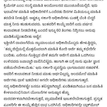
ಕ್ರಿಯೇಟ್ ಎಂಬ ಸಂಸ್ಥೆ ಮಾಹಿತಿ ಆಂದೋಲನದ ಮುಂಚೂಣಿಯಲ್ಲಿದೆ. ಇದು
ಇಲಾಖೆಗಳ ಮಾಹಿತಿ ಅಧಿಕಾರಿಗಳಿಗೆ ಒಂದೆರಡು ದಿನಗಳ ಮಿತಿಯಲ್ಲೂ ಮಾಹಿತಿ
ತರಬೇತಿ ನೀಡುತ್ತಿದೆ. ಅಷ್ಟಕ್ಕೂ ಸರ್ಕಾರಿ ಅಧಿಕಾರಿಗಳು ಬುಡಕ್ಕೆ ಬೆಂಕಿ ಬಿದ್ದರೆ
ಮಾತ್ರ ನೀರು ಹುಡುಕುವವರು. ಇಂತವರಿಗೆ ಕಾಯ್ದೆ ಜಾರಿಗೆ ಐದು ವರ್ಷದ
ಕಾಲಾವಕಾಶ ನೀಡಬೇಕಿತ್ತು ಎಂದರೆ ಇನ್ನೂ 60 ತಿಂಗಳು ನಿದ್ರಿಸಲು ಅನುವು
ಮಾಡಿಕೊಟ್ಟಂತಾದೀತು ಅಷ್ಟೇ!
ಇತ್ತೀಚಿಗೆ ದಾವಣಗೆರೆಯ ನ್ಯಾಯಾಲಯದ ಅಧಿಕಾರಿಯೊಬ್ಬರು ಹೇಳುತ್ತಿದ್ದರು,
`ತಮ್ಮ ಜಿಲ್ಲೆಯಲ್ಲಿ ಮೊತ್ತಮೊದಲಾಗಿ ಮಾಹಿತಿ ಕೋರಿ ಅರ್ಜಿ ತಮ್ಮ ಕಛೇರಿಗೇ
ಬಂದಿತು. ಏನೇನೂ ಗೊತ್ತಿಲ್ಲದ ವೇಳೆ ತಮಗೇ ಅರ್ಜಿಗೆ ಮಾಹಿತಿ ಒದಗಿಸಲು
ಉಳಿದವರು ಜವಾಬ್ದಾರಿ ದಾಟಿಸಿಬಿಟ್ಟರು. ಹಾಗಾಗಿ ಈ ಬಗ್ಗೆ ನಾನು ಪೂರ್ತಿ ಜ್ಞಾನ
ಪಡೆಯಲೇಬೇಕಾಯಿತು.’ ಇದು ಸರ್ಕಾರಿ ವ್ಯವಸ್ಥೆಯ ಭಾಗವಾದವರ ನಡವಳಿಕೆ.
ಅವರಿಗೆ ಕಾಲಾವಕಾಶ ನೀಡುವ ಮಾತು ಅರ್ಥವಿಲ್ಲದ್ದು. ಅಂದಮೇಲೆ ಮಾಹಿತಿ
ಅರ್ಜಿಗಳು ಧಾಳಿ ಇಡಬೇಕು! ಆಗಲೇ ಅಧಿಕಾರಿಗಳು ಚುರುಕಾಗುತ್ತಾರೆ.
ಸದ್ಯ ಅಧಿಕಾರಿಗಳಷ್ಟೇ ಜನರೂ ತಟಸ್ಥರಾಗಿದ್ದಾರೆ. ಖಂಡಿತವಾಗಿಯೂ ಜನ ಮಾಹಿತಿ
ಕೇಳಲಾರಂಭಿಸಿದಾಗ ಯೋಜನೆಗಳ ಅನುಷ್ಠಾನ ಹೆಚ್ಚು
ಪಾರದರ್ಶಕವಾಗಿರಬೇಕಾಗುತ್ತದೆ, ಪ್ರಾಮಾಣಿಕತೆ ಇಣುಕಲೇಬೇಕಾಗುತ್ತದೆ. ಪ್ರಸ್ತುತ
ಖೂಳರಿಗೇ ಈ ಕಾಯ್ದೆ ಹೆಚ್ಚಿನ ಲಾಭ ಒದಗಿಸಿದೆ. ಅಧಿಕಾರಿಗಳನ್ನೇ ಬ್ಲಾಕ್‍ಮೇಲ್