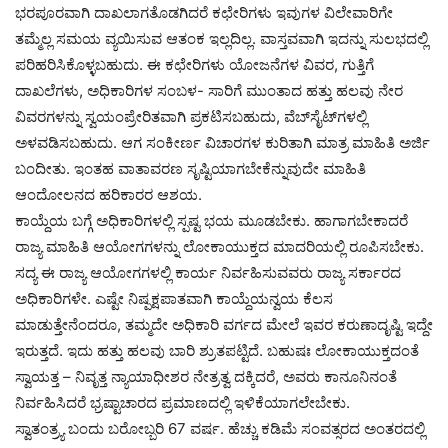
ಭರಪೂರವಾಗಿ ದಾಖಲಾಗತೊಡಗಿದರೆ ಕಛೇರಿಗಳು ಇವುಗಳ ವಿಲೇವಾರಿಗೇ
ತಮ್ಮೆಲ್ಲ ಸಮಯ ವ್ಯಯಿಸುವ ಆತಂಕ ಇಲ್ಲದಿಲ್ಲ. ವಾಸ್ತವವಾಗಿ ಇದನ್ನು ಸುಲಭದಲ್ಲಿ
ಪರಿಹರಿಸಿಕೊಳ್ಳಬಹುದು. ಈ ಕಛೇರಿಗಳು ಯೋಜನೆಗಳ ವಿವರ, ಗುತ್ತಿಗೆ
ದಾಖಲೆಗಳು, ಅಧಿಕಾರಿಗಳ ಸಂಬಳ- ಸಾರಿಗೆ ಮುಂತಾದ ಹತ್ತು ಹಲವು ನೇರ
ವಿವರಗಳನ್ನು ಸ್ವಯಂಪ್ರೇರಿತವಾಗಿ ಪ್ರಕಟಿಸಬಹುದು, ವೆಬ್‍ಸೈಟ್‍ಗಳಲ್ಲಿ
ಅಳವಡಿಸಬಹುದು. ಆಗ ಸಂಕೀರ್ಣ ವಿಚಾರಗಳ ಕುರಿತಾಗಿ ಮಾತ್ರ ಮಾಹಿತಿ ಅರ್ಜಿ
ಬಂದೀತು. ಇಂತಹ ವಾತಾವರಣ ಸೃಷ್ಟಿಯಾಗಬೇಕೆನ್ನುವುದೇ ಮಾಹಿತಿ
ಆಂದೋಲನದ ಹರಿಕಾರರ ಆಶಯ.
ಕಾಯ್ದೆಯ ಬಗ್ಗೆ ಅಧಿಕಾರಿಗಳಲ್ಲಿ ಸ್ಪಷ್ಟ ಭಯ ಮೂಡಬೇಕು. ಹಾಗಾಗಬೇಕಾದರೆ
ರಾಜ್ಯ ಮಾಹಿತಿ ಆಯೋಗಗಳನ್ನು ಲೋಕಾಯುಕ್ತದ ಮಾದರಿಯಲ್ಲಿ ರೂಪಿಸಬೇಕು.
ಸದ್ಯ ಈ ರಾಜ್ಯ ಆಯೋಗಗಳಲ್ಲಿ ಕಾರ್ಯ ನಿರ್ವಹಿಸುವವರು ರಾಜ್ಯ ಸರ್ಕಾರದ
ಅಧಿಕಾರಿಗಳೇ. ಎಷ್ಟೇ ನಿಷ್ಪಕ್ಷಪಾತವಾಗಿ ಕಾಯ್ದೆಯನ್ವಯ ಕೆಲಸ
ಮಾಡುತ್ತೇನೆಂದರೂ, ತಮ್ಮದೇ ಅಧಿಕಾರಿ ವರ್ಗದ ಮೇಲೆ ಇವರ ಕರುಣಾದೃಷ್ಟಿ ಇದ್ದೇ
ಇರುತ್ತದೆ. ಇದು ಹತ್ತು ಹಲವು ಬಾರಿ ಶ್ರುತಪಟ್ಟಿದೆ. ಬಹುಷಃ ಲೋಕಾಯುಕ್ತದಂತೆ
ಸ್ವಾಯತ್ತ – ನಿವೃತ್ತ ನ್ಯಾಯಾಧೀಶರ ನೇತ್ರತ್ವ ದಕ್ಕಿದರೆ, ಅವರು ಕಾನೂನಿನಂತೆ
ನಿರ್ವಹಿಸಿದರೆ ಭ್ರಷ್ಟಾಚಾರದ ಪ್ರಮಾಣದಲ್ಲಿ ಇಳಿಕೆಯಾಗಲೇಬೇಕು.
ಸ್ವಾತಂತ್ರ್ಯ ಬಂದು ಬರೋಬ್ಬರಿ 67 ವರ್ಷ. ಹೆಚ್ಚು ಕಡಿಮೆ ಸಂವತ್ಸರದ ಅಂತರದಲ್ಲಿ