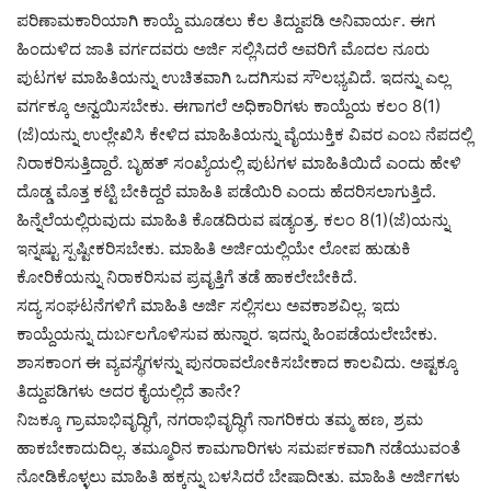
ಪರಿಣಾಮಕಾರಿಯಾಗಿ ಕಾಯ್ದೆ ಮೂಡಲು ಕೆಲ ತಿದ್ದುಪಡಿ ಅನಿವಾರ್ಯ. ಈಗ
ಹಿಂದುಳಿದ ಜಾತಿ ವರ್ಗದವರು ಅರ್ಜಿ ಸಲ್ಲಿಸಿದರೆ ಅವರಿಗೆ ಮೊದಲ ನೂರು
ಪುಟಗಳ ಮಾಹಿತಿಯನ್ನು ಉಚಿತವಾಗಿ ಒದಗಿಸುವ ಸೌಲಭ್ಯವಿದೆ. ಇದನ್ನು ಎಲ್ಲ
ವರ್ಗಕ್ಕೂ ಅನ್ವಯಿಸಬೇಕು. ಈಗಾಗಲೆ ಅಧಿಕಾರಿಗಳು ಕಾಯ್ದೆಯ ಕಲಂ 8(1)
(ಜೆ)ಯನ್ನು ಉಲ್ಲೇಖಿಸಿ ಕೇಳಿದ ಮಾಹಿತಿಯನ್ನು ವೈಯುಕ್ತಿಕ ವಿವರ ಎಂಬ ನೆಪದಲ್ಲಿ
ನಿರಾಕರಿಸುತ್ತಿದ್ದಾರೆ. ಬೃಹತ್ ಸಂಖ್ಯೆಯಲ್ಲಿ ಪುಟಗಳ ಮಾಹಿತಿಯಿದೆ ಎಂದು ಹೇಳಿ
ದೊಡ್ಡ ಮೊತ್ತ ಕಟ್ಟಿ ಬೇಕಿದ್ದರೆ ಮಾಹಿತಿ ಪಡೆಯಿರಿ ಎಂದು ಹೆದರಿಸಲಾಗುತ್ತಿದೆ.
ಹಿನ್ನೆಲೆಯಲ್ಲಿರುವುದು ಮಾಹಿತಿ ಕೊಡದಿರುವ ಷಡ್ಯಂತ್ರ. ಕಲಂ 8(1)(ಜೆ)ಯನ್ನು
ಇನ್ನಷ್ಟು ಸ್ಪಷ್ಟೀಕರಿಸಬೇಕು. ಮಾಹಿತಿ ಅರ್ಜಿಯಲ್ಲಿಯೇ ಲೋಪ ಹುಡುಕಿ
ಕೋರಿಕೆಯನ್ನು ನಿರಾಕರಿಸುವ ಪ್ರವೃತ್ತಿಗೆ ತಡೆ ಹಾಕಲೇಬೇಕಿದೆ.
ಸದ್ಯ ಸಂಘಟನೆಗಳಿಗೆ ಮಾಹಿತಿ ಅರ್ಜಿ ಸಲ್ಲಿಸಲು ಅವಕಾಶವಿಲ್ಲ. ಇದು
ಕಾಯ್ದೆಯನ್ನು ದುರ್ಬಲಗೊಳಿಸುವ ಹುನ್ನಾರ. ಇದನ್ನು ಹಿಂಪಡೆಯಲೇಬೇಕು.
ಶಾಸಕಾಂಗ ಈ ವ್ಯವಸ್ಥೆಗಳನ್ನು ಪುನರಾವಲೋಕಿಸಬೇಕಾದ ಕಾಲವಿದು. ಅಷ್ಟಕ್ಕೂ
ತಿದ್ದುಪಡಿಗಳು ಅದರ ಕೈಯಲ್ಲಿದೆ ತಾನೇ?
ನಿಜಕ್ಕೂ ಗ್ರಾಮಾಭಿವೃದ್ಧಿಗೆ, ನಗರಾಭಿವೃದ್ಧಿಗೆ ನಾಗರಿಕರು ತಮ್ಮ ಹಣ, ಶ್ರಮ
ಹಾಕಬೇಕಾದುದಿಲ್ಲ. ತಮ್ಮೂರಿನ ಕಾಮಗಾರಿಗಳು ಸಮರ್ಪಕವಾಗಿ ನಡೆಯುವಂತೆ
ನೋಡಿಕೊಳ್ಳಲು ಮಾಹಿತಿ ಹಕ್ಕನ್ನು ಬಳಸಿದರೆ ಬೇಷಾದೀತು. ಮಾಹಿತಿ ಅರ್ಜಿಗಳು