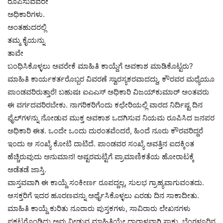
ರೂಪಿಸುವವರೇ
ಅಧಿಕಾರಿಗಳು.
ಅಂತಹುದರಲ್ಲಿ
ತಮ್ಮ ಕೈಯನ್ನು
ತಾವೇ
ಬಂಧಿಸಿಕೊಳ್ಳಲು ಅವರೇಕೆ ಮಾಹಿತಿ ಕಾಯ್ದೆಗೆ ಅವಕಾಶ ಮಾಡಿಕೊಟ್ಟರು?
ಮಾಹಿತಿ ಕಾರ್ಯಕರ್ತರೊಬ್ಬರ ವಿವರಣೆ ಸ್ವಾರಸ್ಯಕರವಾದದ್ದು, ಕೌರವರ ಮಧ್ಯೆಯೂ
ಪಾಂಡವರಿರುತ್ತಾರೆ! ಬಹುಷಃ ಐಎಎಸ್ ಅಧಿಕಾರಿ ವಿಜಯ್‍ಕುಮಾರ್ ಅಂತವರು
ಈ ವರ್ಗದವರಿರಬೇಕು. ನಾಗರಿಕರಿಗೆಂದು ಕಛೇರಿಯಲ್ಲಿ ವಾರದ ನಿರ್ದಿಷ್ಟ ದಿನ
ಫೈಲ್‍ಗಳನ್ನು ನೋಡುವ ಮುಕ್ತ ಅವಕಾಶ ಒದಗಿಸುವ ನಿಯಮ ರೂಪಿಸಿದ ಜನಪರ
ಅಧಿಕಾರಿ ಈತ. ಒಂದೇ ಒಂದು ದುರಂತವೆಂದರೆ, ಹಿಂದೆ ನೂರು ಕೌರವರಿದ್ದರೆ
ಇಂದು ಆ ಸಂಖ್ಯೆ ಕೋಟಿ ದಾಟಿದೆ. ಪಾಂಡವರ ಸಂಖ್ಯೆ ಅವತ್ತಿನ ಐದಕ್ಕಿಂತ
ಹೆಚ್ಚಿರುವುದು ಅನುಮಾನ! ಅಷ್ಟರಮಟ್ಟಿಗೆ ಪ್ರಾಮಾಣಿಕತೆಯ ಹೋರಾಟಕ್ಕೆ
ಅಡೆತಡೆ ಜಾಸ್ತಿ.
ವಾಸ್ತವವಾಗಿ ಈ ಕಾಯ್ದೆ ಸಂಕೀರ್ಣ ರೂಪದ್ದಲ್ಲ, ಸುಲಭ ಗ್ರಾಹ್ಯವಾಗುವಂತದು.
ಆಸಕ್ತರಿಗೆ ಇದರ ಹೂರಣವನ್ನು ಅರ್ಥೈಸಿಕೊಳ್ಳಲು ಎರಡು ದಿನ ಸಾಕಾದೀತು.
ಮಾಹಿತಿ ಕಾಯ್ದೆ ಕುರಿತು ನೂರಾರು ಪುಸ್ತಕಗಳು, ಸಾವಿರಾರು ಲೇಖನಗಳು
ಪ್ರಕಟಗೊಂಡಿದ್ದು ಅವು ನೀಡುವ ಮಾಹಿತಿಯೇ ಧಾರಾಳವಾಗಿ ಸಾಕು. ಬೆಂಗಳೂರಿನ