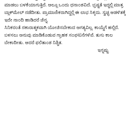
ಮಾಡಲು ಬಳಕೆಯಾಗುತ್ತಿದೆ. ಅಲ್ಲೂ ಒಂದು ಧನಾಂಶವಿದೆ. ಭ್ರಷ್ಟತೆ ಇದ್ದಲ್ಲಿ ಮಾತ್ರ
ಬ್ಲಾಕ್‍ಮೇಲ್ ನಡೆದೀತು. ಪ್ರಾಮಾಣಿಕರಾಗಿದ್ದಲ್ಲಿ ಈ ಲಾಭ ಸಿಕ್ಕದು. ಸ್ವಚ್ಛ ಆಡಳಿತಕ್ಕೆ
ಇದೇ ನಾಂದಿ ಹಾಡಿದರೆ ಚೆನ್ನ.
ಸಿನಿಕರಂತೆ ನಕಾರಾತ್ಮಕವಾಗಿ ಯೋಚಿಸಬೇಕಾದ ಅಗತ್ಯವಿಲ್ಲ. ಕಾಯ್ದೆಗೆ ಹಲ್ಲಿದೆ.
ಬಳಸಲು ಅನುವು ಮಾಡಿಕೊಡುವ ಗ್ರಾಹಕ ಸಂಘಟನೆಗಳಿವೆ. ತುಸು ಕಾಲ
ಬೇಕಾದೀತು. ಆದರೆ ಫಲಿತಾಂಶ ನಿಶ್ಚಿತ.
ಇನ್ನಷ್ಟು