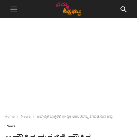
Home
News
ಅಪೌಷ್ಠಿಕ ಮಕ್ಕಳಿಗೆ ಪೌಷ್ಠಿಕ ಆಹಾರವನ್ನು ತಿನಬಡಿಸುವ ಹಬ್ಬ
News