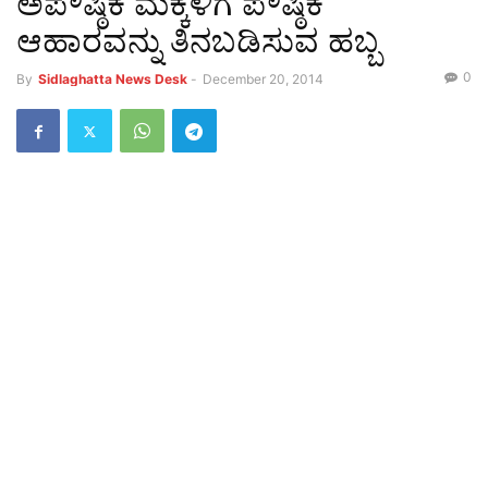
ಅಪೌಷ್ಠಿಕ ಮಕ್ಕಳಿಗೆ ಪೌಷ್ಠಿಕ
ಆಹಾರವನ್ನು ತಿನಬಡಿಸುವ ಹಬ್ಬ
0
By
Sidlaghatta News Desk
-
December 20, 2014