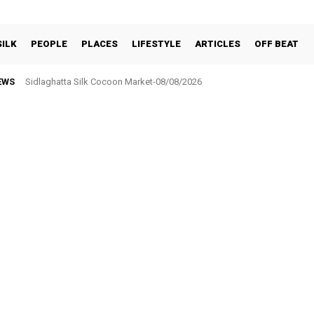
SILK
PEOPLE
PLACES
LIFESTYLE
ARTICLES
OFF BEAT
EWS
Sidlaghatta Silk Cocoon Market-08/08/2026
ಸರ್ಕಾರಿ ನೌಕರರ ಸಂಘಕ್ಕೆ ₹5.17 ಲಕ್ಷ ಉಳಿತಾಯ: ವಾರ್ಷಿಕ ಮಹಾಸಭೆಯಲ್ಲಿ ಘೋಷಣೆ