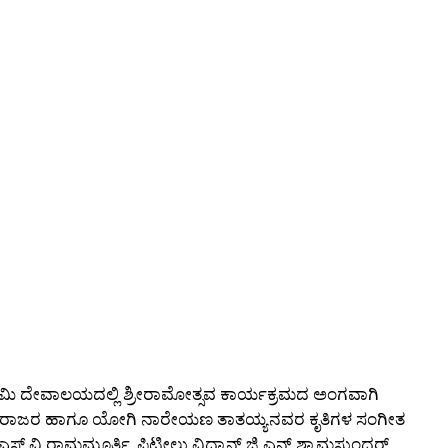
ಮಿ ದೇವಾಲಯದಲ್ಲಿ ಶ್ರೀರಾಮೋತ್ಸವ ಕಾರ್ಯಕ್ರಮದ ಅಂಗವಾಗಿ
ಗರಾಜರ ಹಾಗೂ ಯೋಗಿ ನಾರೇಯಣ ತಾತಯ್ಯನವರ ಕೃತಿಗಳ ಸಂಗೀತ
 ಎಸ್.ವಿ.ರಾಮಮೂರ್ತಿ, ಪಿಟೀಲು ವಿದ್ವಾನ್ ಜಿ.ಎನ್.ಶ್ಯಾಮಸುಂದರ್,