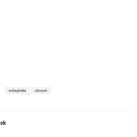
sidlaghatta
ullurpet
esk