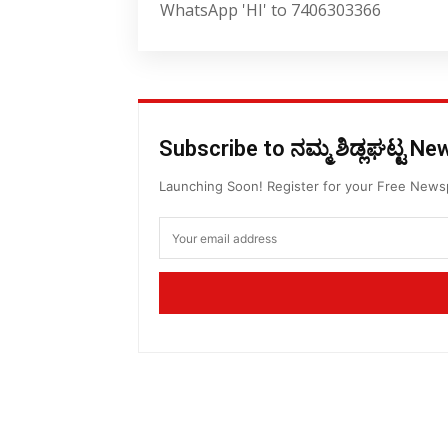
WhatsApp 'HI' to 7406303366
Subscribe to ನಮ್ಮ ಶಿಡ್ಲಘಟ್ಟ N
Launching Soon! Register for your Free New