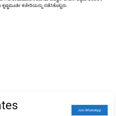
ಕೃಷ್ಣಮೂರ್ತಿ ಕಚೇರಿಯನ್ನು ನಡೆಸಿಕೊಟ್ಟರು.
ates
Join WhatsApp