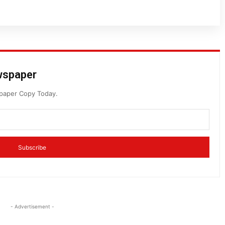
ewspaper
spaper Copy Today.
Subscribe
- Advertisement -