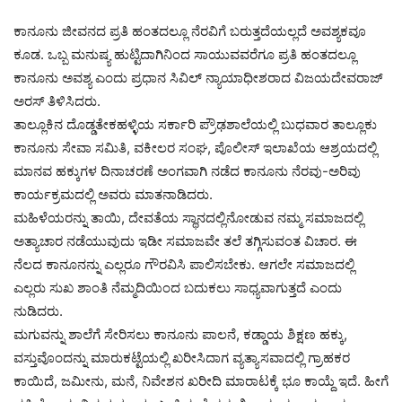
ಕಾನೂನು ಜೀವನದ ಪ್ರತಿ ಹಂತದಲ್ಲೂ ನೆರವಿಗೆ ಬರುತ್ತದೆಯಲ್ಲದೆ ಅವಶ್ಯಕವೂ
ಕೂಡ. ಒಬ್ಬ ಮನುಷ್ಯ ಹುಟ್ಟಿದಾಗಿನಿಂದ ಸಾಯುವವರೆಗೂ ಪ್ರತಿ ಹಂತದಲ್ಲೂ
ಕಾನೂನು ಅವಶ್ಯ ಎಂದು ಪ್ರಧಾನ ಸಿವಿಲ್ ನ್ಯಾಯಾಧೀಶರಾದ ವಿಜಯದೇವರಾಜ್
ಅರಸ್ ತಿಳಿಸಿದರು.
ತಾಲ್ಲೂಕಿನ ದೊಡ್ಡತೇಕಹಳ್ಳಿಯ ಸರ್ಕಾರಿ ಪ್ರೌಢಶಾಲೆಯಲ್ಲಿ ಬುಧವಾರ ತಾಲ್ಲೂಕು
ಕಾನೂನು ಸೇವಾ ಸಮಿತಿ, ವಕೀಲರ ಸಂಘ, ಪೊಲೀಸ್ ಇಲಾಖೆಯ ಆಶ್ರಯದಲ್ಲಿ
ಮಾನವ ಹಕ್ಕುಗಳ ದಿನಾಚರಣೆ ಅಂಗವಾಗಿ ನಡೆದ ಕಾನೂನು ನೆರವು-ಅರಿವು
ಕಾರ್ಯಕ್ರಮದಲ್ಲಿ ಅವರು ಮಾತನಾಡಿದರು.
ಮಹಿಳೆಯರನ್ನು ತಾಯಿ, ದೇವತೆಯ ಸ್ಥಾನದಲ್ಲಿನೋಡುವ ನಮ್ಮ ಸಮಾಜದಲ್ಲಿ
ಅತ್ಯಾಚಾರ ನಡೆಯುವುದು ಇಡೀ ಸಮಾಜವೇ ತಲೆ ತಗ್ಗಿಸುವಂತ ವಿಚಾರ. ಈ
ನೆಲದ ಕಾನೂನನ್ನು ಎಲ್ಲರೂ ಗೌರವಿಸಿ ಪಾಲಿಸಬೇಕು. ಆಗಲೇ ಸಮಾಜದಲ್ಲಿ
ಎಲ್ಲರು ಸುಖ ಶಾಂತಿ ನೆಮ್ಮದಿಯಿಂದ ಬದುಕಲು ಸಾಧ್ಯವಾಗುತ್ತದೆ ಎಂದು
ನುಡಿದರು.
ಮಗುವನ್ನು ಶಾಲೆಗೆ ಸೇರಿಸಲು ಕಾನೂನು ಪಾಲನೆ, ಕಡ್ಡಾಯ ಶಿಕ್ಷಣ ಹಕ್ಕು,
ವಸ್ತುವೊಂದನ್ನು ಮಾರುಕಟ್ಟೆಯಲ್ಲಿ ಖರೀಸಿದಾಗ ವ್ಯತ್ಯಾಸವಾದಲ್ಲಿ ಗ್ರಾಹಕರ
ಕಾಯಿದೆ, ಜಮೀನು, ಮನೆ, ನಿವೇಶನ ಖರೀದಿ ಮಾರಾಟಕ್ಕೆ ಭೂ ಕಾಯ್ದೆ ಇದೆ. ಹೀಗೆ