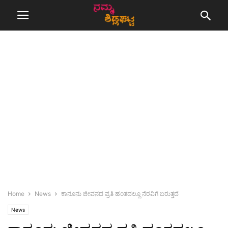
Home
News
ಕಾನೂನು ಜೀವನದ ಪ್ರತಿ ಹಂತದಲ್ಲೂ ನೆರವಿಗೆ ಬರುತ್ತದೆ
News