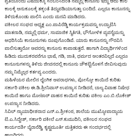
ಪ್ರತಿಯೊಂದು ವಿಷಯಕ್ಕೂ ಸಂಬಂಸಿದಂತೆ ನಮ್ಮಲ್ಲಿ ಕಾನೂನು ಇದ್ದು ಅದು ಕಾಲ
ಕಾಲಕ್ಕೆ ಅನುಕೂಲಕ್ಕೆ ತಕ್ಕಂತೆ ತಿದ್ದುಪಡಿಯಾಗುತ್ತಾ ಬಂದಿದೆ. ಎಲ್ಲರೂ ಕಾನೂನನ್ನು
ತಿಳಿದುಕೊಂಡು ಪಾಲಿಸಿ ಎಂದು ಮನವಿ ಮಾಡಿದರು.
ವಕೀಲರ ಸಂಘದ ಅಧ್ಯಕ್ಷ ಎಂ.ಪಾಪಿರೆಡ್ಡಿ ಕಾರ್ಯಕ್ರಮವನ್ನು ಉದ್ಘಾಟಿಸಿ
ಮಾತನಾಡಿ, ನಮ್ಮಲ್ಲಿ ಧರ್ಮ, ಸಾಮಾಜಿಕ ಸ್ಥಿತಿಗತಿ, ಭೌಗೋಳಿಕ ವ್ಯವಸ್ಥೆಯನ್ನು
ಆಧರಿಸಿಯೆ ಕಾನೂನುಗಳು ರೂಪುಗೊಂಡಿವೆ. ಯಾರು ಕಾನೂನನ್ನು ಗೌರವಿಸಿ
ಪಾಲಿಸುತ್ತಾರೋ ಅವರನ್ನು ಕಾನೂನು ಕಾಪಾಡುತ್ತದೆ. ಹಾಗಾಗಿ ವಿದ್ಯಾರ್ಥಿಗಳಿಂದ
ಹಿಡಿದು ಮುದುಕರವರೆಗೂ ಭಾಷೆ, ಗಡಿ, ಜಾತಿ, ಧರ್ಮದ ಅಂತರವಿಲ್ಲದೆ ಎಲ್ಲರೂ
ಕಾನೂನುಗಳನ್ನು ತಿಳಿದು ಜೀವನದಲ್ಲಿ ಕಾನೂನು ಚೌಕಟ್ಟಿನೊಳಗೆ ಜೀವಿಸುವುದು
ನಮ್ಮ ನಿಮ್ಮೆಲ್ಲರ ಕರ್ತವ್ಯ ಎಂದರು.
ಮಹಿಳೆಯರ ಮೇಲಿನ ಲೈಂಗಿಕ ಅಪರಾಧಗಳು, ಪೋಸ್ಕೋ ಕಾಯಿದೆ ಕುರಿತು
ಸರ್ಕಾರಿ ವಕೀಲ ಈ.ಡಿ.ಶ್ರೀನಿವಾಸ್ ಉಪನ್ಯಾಸ ನೀಡಿದರೆ, ಬಾಲ್ಯ ವಿವಾಹ ನಿಷೇಧ
ಕಾಯಿದೆ ಹಾಗೂ ಮೋಟಾರ್ ವಾಹನ ಕಾಯಿದೆ ಕುರಿತು ವಕೀಲ ಎಂ.ಬಿ.ಲೊಕೇಶ್
ಉಪನ್ಯಾಸ ನೀಡಿದರು.
ಸಿವಿಲ್ ನ್ಯಾಯಾಧೀಶರಾದ ಎನ್.ಎ.ಶ್ರೀಕಂಠ, ಶಾಲೆಯ ಮುಖ್ಯೋಪಾದ್ಯಾಯ
ಟಿ.ಎ.ಸಿದ್ದೇಶ್, ಸರ್ಕಾರಿ ವಕೀಲೆ ಎಸ್.ಕುಮುದಿನಿ, ವಕೀಲರ ಸಂಘದ
ಕಾರ್ಯದರ್ಶಿ ಬೈರಾರೆಡ್ಡಿ, ಕೃಷ್ಣಮೂರ್ತಿ ಮತ್ತಿತರರು ಈ ಸಂದರ್ಭದಲ್ಲಿ
ಹಾಜರಿದ್ದರು.