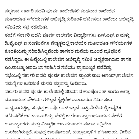
ಪಟ್ಟಣದ ಸರ್ಕಾರಿ ಪದವಿ ಪೂರ್ವ ಕಾಲೇಜಿನಲ್ಲಿ ಬುಧವಾರ ಕಾಲೇಜಿನ
ಮೂಲಭೂತ ಸೌಕರ್ಯಗಳ ಅಭಿವೃದ್ಧಿ ಕುರಿತಂತೆ ಚರ್ಚಿಸಲು ಕಾಲೇಜು ಅಭಿವೃದ್ಧಿ
ಸಮಿತಿಯ ಸಭೆ ನಡೆಯಿತು.
ಈಚೆಗೆ ಸರ್ಕಾರಿ ಪದವಿ ಪೂರ್ವ ಕಾಲೇಜಿನ ವಿದ್ಯಾರ್ಥಿಗಳು ಎಸ್.ಎಫ್.ಐ ಮತ್ತು
ಡಿ.ವೈ.ಎಫ್.ಐ ಸಂಗಟನೆಗಳ ನೇತೃತ್ವದಲ್ಲಿ ಕಾಲೇಜಿನ ಮೂಲಭೂತ ಸೌಕರ್ಯಗಳ
ಕೊರತೆಯನ್ನು ಸರಿಪಡಿಸಿಲ್ಲವೆಂದು ಶಾಸಕರ ಮನೆಯ ಮುಂದೆ ಪ್ರತಿಭಟನೆ
ನಡೆಸಿದ್ದರು. ಈ ಹಿನ್ನೆಯಲ್ಲಿ ಕಾಲೇಜಿನ ಅಭಿವೃದ್ಧಿ ಸಮಿತಿ ಅಧ್ಯಕ್ಷರಾಗಿರುವ ಶಾಸಕ
ಎಂ.ರಾಜಣ್ಣ ಅವರು ಭಾಗವಹಿಸಿದ ಸಭೆಯು ಪ್ರಾಮುಖ್ಯತೆ ಪಡೆದಿತ್ತು.
ಸಭೆಯಲ್ಲಿ ಸರ್ಕಾರಿ ಪದವಿ ಪೂರ್ವ ಕಾಲೇಜಿನ ಪ್ರಾಂಶುಪಾಲ ಆನಂದ್,ಕಾಲೇಜಿನ
ಸಮಸ್ಯೆಗಳ ಕುರಿತಂತೆ ಮನವಿ ಪತ್ರವನ್ನು ನೀಡಿದರು.
ಸರ್ಕಾರಿ ಪದವಿ ಪೂರ್ವ ಕಾಲೇಜಿನಲ್ಲಿ ಸರಿಯಾದ ಕಾಂಪೋಂಡ್ ಹಾಗೂ ಅಗತ್ಯ
ಮೂಲಭೂತ ಸೌಕರ್ಯಗಳಿಲ್ಲದೆ ಶೈಕ್ಷಣಿಕ ವಾತಾವರಣ ನಿರ್ಮಿಸಲು
ಸಾಧ್ಯವಾಗುತ್ತಿಲ್ಲ. ಸುಭದ್ರ ಕಾಂಪೋಂಡ್ ಇಲ್ಲದೆ ರಾತ್ರಿ ವೇಳೆಯಲ್ಲಿ ಅನೈತಿಕ
ಚಟುವಟಿಕೆಗಳ ತಾಣವಾಗಿದ್ದು, ಬೆಳಿಗ್ಗೆ ಕಾಲೇಜು ಪ್ರಾರಂಭವಾಗುವ ವೇಳೆಗೆ
ಉಪನ್ಯಾಸಕರು ಮತ್ತು ವಿದ್ಯಾರ್ಥಿಗಳು ಮುಜುಗರ ಪಡುವ ಸನ್ನಿವೇಶ
ಉಂಟಾಗಿರುತ್ತದೆ. ಸುಭದ್ರ ಕಾಂಪೋಂಡ್, ಹೆಣ್ಣುಮಕ್ಕಳಿಗೆ ಶೌಚಾಲಯ, ನೀರಿನ