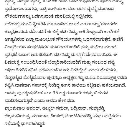
ವ್ಯವಸ್ಥೆ, ವಿದ್ಯುತ್ ವ್ಯವಸ್ಥೆ, ಕಿಟಕಿಗಳ ಗಾಜು ಒಡೆದಿರುವುದರಿಂದ ಪೂರಕ ದುರಸ್ಥಿ,
ಪ್ರಯೋಗಾಲಯಗಳು, ರಾತ್ರಿ ಪಾಳಿಯ ಕಾವಲುಗಾರನ ವ್ಯವಸ್ಥೆ ಮುಂತಾದ
ಸೌಕರ್ಯಗಳನ್ನು ಒದಗಿಸುವಂತೆ ಮನವಿಯಲ್ಲಿ ಸಲ್ಲಿಸಿದರು.
ಸಭೆಯಲ್ಲಿ ಮನವಿ ಸ್ವೀಕರಿಸಿ ಮಾತನಾಡಿದ ಶಾಸಕ ಎಂ.ರಾಜಣ್ಣ,‘ಈಗಾಗಲೇ
ಜಿಲ್ಲಾಧಿಕಾರಿಯವರೊಂದಿಗೆ ಈ ಬಗ್ಗೆ ಚರ್ಚಿಸಿದ್ದು, ಅತಿ ಶೀಘ್ರವಾಗಿ ಕಾಲೇಜಿಗೆ
ಅಗತ್ಯವಿರುವ ಎಲ್ಲಾ ಮೂಲಭೂತ ಸೌಕರ್ಯಗಳನ್ನು ಒದಗಿಸಲಾಗುತ್ತದೆ. ಈಚೆಗೆ
ವಿದ್ಯಾರ್ಥಿಗಳು ಸಂಘಟನೆಗಳ ಮುಖಂಡರೊಂದಿಗೆ ನಮ್ಮ ಮನೆಯ ಮುಂದೆ
ಪ್ರತಿಭಟಿಸುವಾಗ ಅನುಚಿತವಾಗಿ ವರ್ತಿಸಿದ್ದು ಮನಸ್ಸಿಗೆ ಬೇಸರವಾಯಿತು. ಈ
ವಿಷಯಕ್ಕೆ ಸಂಬಂಧಿಸಿದಂತೆ ಜಿಲ್ಲಾಧಿಕಾರಿಯವರಿಗೆ ಮತ್ತು ಸಂಬಂಧ ಪಟ್ಟ
ಅಧಿಕಾರಿಗಳಿಗೆ ತನಿಖೆ ನಡೆಸುವಂತೆ ದೂರು ನೀಡಿದ್ದೇನೆ’ ಎಂದು ಹೇಳಿದರು.
‘ಶಿಡ್ಲಘಟ್ಟದ ಮೊಟ್ಟಮೊದಲ ಪುರಸಭಾ ಅಧ್ಯಕ್ಷರಾಗಿದ್ದ ಬಿ.ಎಂ.ವಿರೂಪಾಕ್ಷಪ್ಪನವರು
ಕಟ್ಟಿಸಿ ದಾನವಾಗಿ ಸರ್ಕಾರಕ್ಕೆ ನೀಡಿದ್ದ ಈಗಿನ ಕಾಲೇಜು ಕಟ್ಟಡವು ಹಳೆಯದಾಗಿದೆ.
ಅದನ್ನು ಪುನಶ್ಚೇತನಗೊಳಿಸಲು 35 ಲಕ್ಷ ರೂಪಾಯಿಗಳನ್ನು ಬಿಡುಗಡೆ
ಮಾಡಿಸಲಾಗುತ್ತಿದೆ’ ಎಂದು ಅವರು ಹೇಳಿದರು.
ಪ್ರಾಂಶುಪಾಲ ಆನಂದ್, ಅಬ್ದುಲ್ ಸಮದ್, ಬದ್ರಿನಾಥ್, ಸುಬ್ಬಾರೆಡ್ಡಿ,
ಚಿಕ್ಕಮುನಿಯಪ್ಪ, ಮಂಜುಳಾ, ದೀಪಕ್, ವೆಂಕಟಶಿವಾರೆಡ್ಡಿ, ಮಧು ಮತ್ತಿತರರು
ಸಭೆಯಲ್ಲಿ ಭಾಗವಹಿಸಿದ್ದರು.