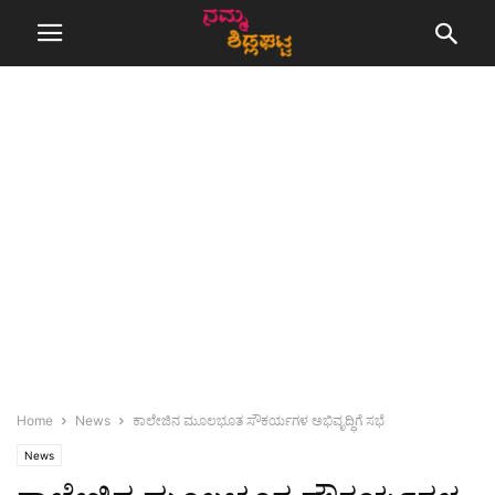
Home
News
ಕಾಲೇಜಿನ ಮೂಲಭೂತ ಸೌಕರ್ಯಗಳ ಅಭಿವೃದ್ಧಿಗೆ ಸಭೆ
News