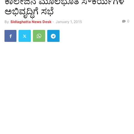
ಕಾಲೇಜಿನ ಮೂಲಭೂತ ಸೌಕರ್ಯಗಳ
ಅಭಿವೃದ್ಧಿಗೆ ಸಭೆ
0
By
Sidlaghatta News Desk
-
January 1, 2015