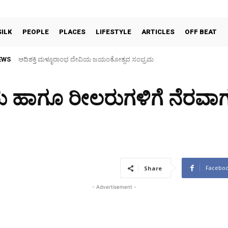
SILK
PEOPLE
PLACES
LIFESTYLE
ARTICLES
OFF BEAT
EWS
ಆದಿಶಕ್ತಿ ಮಳ್ಳೂರಾಂಭ ದೇವಿಯ ಜಯಂತೋತ್ಸವ ಸಂಭ್ರಮ
30 ವರ್ಷಗಳ ಬಳಿಕ ಗ್ರಾಮದೇವತೆಗಳ ಜಾತ್ರಾ ಮಹೋತ್ಸವ, ತಂಬಿಟ್ಟಿನ ದೀಪೋತ್ಸವ
ತರು ಹಾಗೂ ರೀಲರುಗಳಿಗೆ ನೆರವಾ
Facebo
Share
- Advertisement -