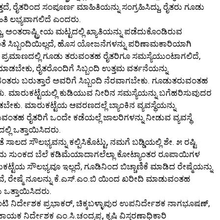
ತದೆ, ರೈತರಿಂದ ಸಂಪೂರ್ಣ ಮಾಹಿತಿಯನ್ನು ಸಂಗ್ರಹಿಸಿದ್ದು, ರೈತರು ಗೂಡು
ಹಿತಿ ಲಭ್ಯವಾಗಲಿದೆ ಎಂದರು.
ದು, ಅಂತರಾಷ್ಟ್ರೀಯ ಮಟ್ಟದಲ್ಲಿ ಖ್ಯಾತಿಯನ್ನು ಪಡೆದುಕೊಂಡಿರುವ
ಕ್ಕಂತೆ ಸಿಬ್ಬಂದಿಯಿಲ್ಲದೆ, ಹೊಸ ಯೋಜನೆಗಳನ್ನು ಪರಿಣಾಮಕಾರಿಯಾಗಿ
ಚಿನ ಪ್ರಮಾಣದಲ್ಲಿ ಗೂಡು ತರುವಂತಹ ರೈತರಿಗೂ ಸಮಸ್ಯೆಯುಂಟಾಗಲಿದೆ,
ಮಕ ಮಾಡಬೇಕು, ರೈತರೊಂದಿಗೆ ಸಿಬ್ಬಂದಿ ಉತ್ತಮ ವರ್ತನೆಯನ್ನು
ಂತರು ಬರುತ್ತಾರೆ ಅವರಿಗೆ ಸಿಬ್ಬಂದಿ ನೆರವಾಗಬೇಕು. ಗೂಡುತರುವಂತಹ
ಮಾರುಕಟ್ಟೆಯಲ್ಲಿ ಕುಡಿಯುವ ನೀರಿನ ಸಮಸ್ಯೆಯನ್ನು ಬಗೆಹರಿಸುವುದರ
ಬೇಕು. ಮಾರುಕಟ್ಟೆಯ ಆವರಣದಲ್ಲೆ ಬ್ಯಾಂಕಿನ ವ್ಯವಸ್ಥೆಯನ್ನು
ವಂತಹ ರೈತರಿಗೆ ಒಂದೇ ಕಡೆಯಲ್ಲೆ ಜಾಲರಿಗಳನ್ನು ನೀಡುವ ವ್ಯವಸ್ಥೆ
ಿ ಒತ್ತಾಯಿಸಿದರು.
ದ ಸೌಲಭ್ಯವನ್ನು ಕಲ್ಪಿಸಿಕೊಟ್ಟು, ನಮಗೆ ಬಡ್ಡಿಯಲ್ಲಿ ಶೇ. ೫ ರಷ್ಟಿ
 ಆಮದು ಸುಂಕದ ಬೆಲೆ ಕಡಿಮೆಯಾದಾಗಲೆಲ್ಲಾ ಕೋಟ್ಯಾಂತರ ರೂಪಾಯಿಗಳ
ುಕಟ್ಟೆಯ ಸೌಲಭ್ಯವೂ ಇಲ್ಲದೆ, ಗೂಡಿನಿಂದ ಬಿಚ್ಚಾಣಿಕೆ ಮಾಡಿದ ರೇಷ್ಮೆಯನ್ನು
ದೇವೆ, ರೇಷ್ಮೆ ನೂಲನ್ನು ಕೆ.ಎಸ್.ಎಂ.ಬಿ ಯಿಂದ ಖರೀದಿ ಮಾಡುವಂತಹ
 ಒತ್ತಾಯಿಸಿದರು.
ಿ ನಿರ್ದೇಶಕ ಪ್ರಭಾಕರ್, ಚಿಕ್ಕಬಳ್ಳಾಪುರ ಉಪನಿರ್ದೇಶಕ ನಾಗಭೂಷಣ್,
ಕ ನಿರ್ದೇಶಕ ಎಂ.ಸಿ.ಚಂದ್ರಪ್ಪ, ಕೃಷಿ ವಿಸ್ತರಣಾಧಿಕಾರಿ