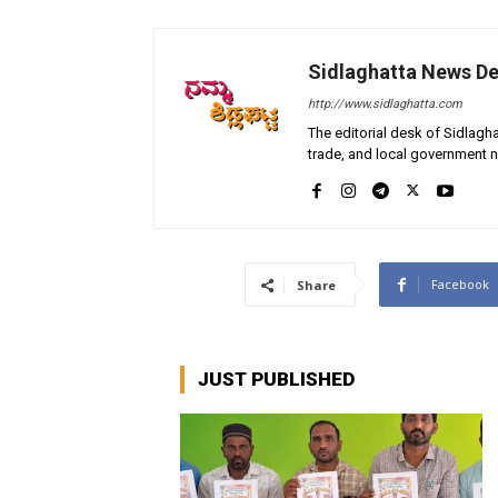
Sidlaghatta News D
http://www.sidlaghatta.com
The editorial desk of Sidlagha
trade, and local government n
Facebook
Share
JUST PUBLISHED