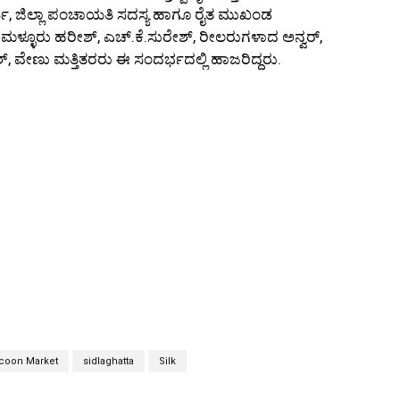
, ಜಿಲ್ಲಾ ಪಂಚಾಯತಿ ಸದಸ್ಯ ಹಾಗೂ ರೈತ ಮುಖಂಡ
 ಮಳ್ಳೂರು ಹರೀಶ್, ಎಚ್.ಕೆ.ಸುರೇಶ್, ರೀಲರುಗಳಾದ ಅನ್ವರ್,
ವೇಣು ಮತ್ತಿತರರು ಈ ಸಂದರ್ಭದಲ್ಲಿ ಹಾಜರಿದ್ದರು.
coon Market
sidlaghatta
Silk