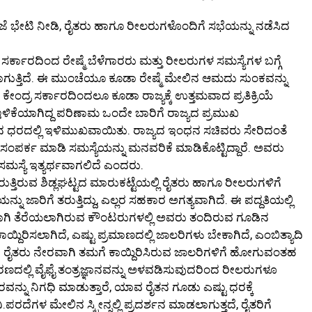
ಜೆ ಭೇಟಿ ನೀಡಿ, ರೈತರು ಹಾಗೂ ರೀಲರುಗಳೊಂದಿಗೆ ಸಭೆಯನ್ನು ನಡೆಸಿದ
ಸರ್ಕಾರದಿಂದ ರೇಷ್ಮೆ ಬೆಳೆಗಾರರು ಮತ್ತು ರೀಲರುಗಳ ಸಮಸ್ಯೆಗಳ ಬಗ್ಗೆ
ಲಾಗುತ್ತಿದೆ. ಈ ಮುಂಚೆಯೂ ಕೂಡಾ ರೇಷ್ಮೆ ಮೇಲಿನ ಆಮದು ಸುಂಕವನ್ನು
ಕೇಂದ್ರ ಸರ್ಕಾರದಿಂದಲೂ ಕೂಡಾ ರಾಜ್ಯಕ್ಕೆ ಉತ್ತಮವಾದ ಪ್ರತಿಕ್ರಿಯೆ
್ಕೆ ಇಳಿಕೆಯಾಗಿದ್ದ ಪರಿಣಾಮ ಒಂದೇ ಬಾರಿಗೆ ರಾಜ್ಯದ ಪ್ರಮುಖ
ಲಿನ ಧರದಲ್ಲಿ ಇಳಿಮುಖವಾಯಿತು. ರಾಜ್ಯದ ಇಂಧನ ಸಚಿವರು ಸೇರಿದಂತೆ
ಸಂಪರ್ಕ ಮಾಡಿ ಸಮಸ್ಯೆಯನ್ನು ಮನವರಿಕೆ ಮಾಡಿಕೊಟ್ಟಿದ್ದಾರೆ. ಅವರು
ು ಸಮಸ್ಯೆ ಇತ್ಯರ್ಥವಾಗಲಿದೆ ಎಂದರು.
ಬರುತ್ತಿರುವ ಶಿಡ್ಲಘಟ್ಟದ ಮಾರುಕಟ್ಟೆಯಲ್ಲಿ ರೈತರು ಹಾಗೂ ರೀಲರುಗಳಿಗೆ
ಜಾರಿಗೆ ತರುತ್ತಿದ್ದು, ಎಲ್ಲರ ಸಹಕಾರ ಅಗತ್ಯವಾಗಿದೆ. ಈ ಪದ್ದತಿಯಲ್ಲಿ
ಕವಾಗಿ ತೆರೆಯಲಾಗಿರುವ ಕೌಂಟರುಗಳಲ್ಲಿ ಅವರು ತಂದಿರುವ ಗೂಡಿನ
ಕಾಯ್ದಿರಿಸಲಾಗಿದೆ, ಎಷ್ಟು ಪ್ರಮಾಣದಲ್ಲಿ ಜಾಲರಿಗಳು ಬೇಕಾಗಿದೆ, ಎಂಬಿತ್ಯಾದಿ
 ರೈತರು ನೇರವಾಗಿ ತಮಗೆ ಕಾಯ್ದಿರಿಸಿರುವ ಜಾಲರಿಗಳಿಗೆ ಹೋಗುವಂತಹ
ವರಣದಲ್ಲಿ ವೈಫೈ ತಂತ್ರಜ್ಞಾನವನ್ನು ಅಳವಡಿಸುವುದರಿಂದ ರೀಲರುಗಳೂ
ನು ನಿಗಧಿ ಮಾಡುತ್ತಾರೆ, ಯಾವ ರೈತನ ಗೂಡು ಎಷ್ಟು ಧರಕ್ಕೆ
ದೆಗಳ ಮೇಲಿನ ಸ್ಕ್ರೀನ್ನಲ್ಲಿ ಪ್ರದರ್ಶನ ಮಾಡಲಾಗುತ್ತದೆ, ರೈತರಿಗೆ