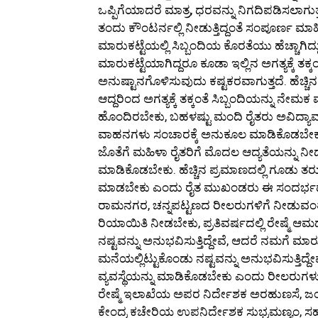
ಒಪ್ಪಿಗೆಯಾದರೆ ಮಾತ್ರ, ಧರವನ್ನು ನಿಗದಿಪಡಿಸಲಾಗುತ್
ತಂದು ಕೌಂಟರ್ನಲ್ಲಿ ನೀಡುತ್ತಿದ್ದಂತೆ ಸಂಪೂರ್ಣ ಮಾ
ಮಾರುಕಟ್ಟೆಯಲ್ಲಿ ಸಿಬ್ಬಂದಿಯ ಕೊರತೆಯು ಹೆಚ್ಚಾಗಿದ್
ಮಾರುಕಟ್ಟೆಯಾಗಿದ್ದರೂ ಕೂಡಾ ಇಲ್ಲಿನ ಅಗತ್ಯಕ್ಕೆ ತ
ಅನುಷ್ಟಾನಗೊಳಿಸುವುದು ಕಷ್ಟಕರವಾಗುತ್ತದೆ. ಹೆಚ್
ಆದ್ದರಿಂದ ಅಗತ್ಯಕ್ಕೆ ತಕ್ಕಂತೆ ಸಿಬ್ಬಂದಿಯನ್ನು ನೇ
ಹೊಂದಿರಬೇಕು, ಬಹಳಷ್ಟು ಮಂದಿ ರೈತರು ಅವಿದ್ಯಾವ
ವಾಹನಗಳು ಸಂಚಾರಕ್ಕೆ ಅನುಕೂಲ ಮಾಡಿಕೊಡಬೇಕು. 
ಜೊತೆಗೆ ಮಹಿಳಾ ರೈತರಿಗೆ ಮೊದಲ ಆದ್ಯತೆಯನ್ನು ನೀಡ
ಮಾಡಿಕೊಡಬೇಕು. ಹೆಚ್ಚಿನ ಪ್ರಮಾಣದಲ್ಲಿ ಗೂಡು ತರು
ಮಾಡಬೇಕು ಎಂದು ರೈತ ಮುಖಂಡರು ಈ ಸಂದರ್ಭದಲ್ಲ
ರಾಮನಗರ, ಚನ್ನಪಟ್ಟಣದ ರೀಲರುಗಳಿಗೆ ನೀಡುವಂತೆ ಸಾಲ
ರಿಯಾಯಿತಿ ನೀಡಬೇಕು, ಪ್ರತಿವರ್ಷದಲ್ಲಿ ರೇಷ್ಮೆ
ನಷ್ಟವನ್ನು ಅನುಭವಿಸುತ್ತಿದ್ದೇವೆ, ಆದರೆ ನಮಗೆ ಮಾರ
ಮನೆಯಲ್ಲಿಟ್ಟುಕೊಂಡು ನಷ್ಟವನ್ನು ಅನುಭವಿಸುತ್ತಿದ್
ವ್ಯವಸ್ಥೆಯನ್ನು ಮಾಡಿಕೊಡಬೇಕು ಎಂದು ರೀಲರುಗಳು
ರೇಷ್ಮೆ ಇಲಾಖೆಯ ಅಪರ ನಿರ್ದೇಶಕ ಅರಹುಣಸೆ, ಜಂಟ
ಕೇಂದ್ರ ಕಚೇರಿಯ ಉಪನಿರ್ದೇಶಕ ಸುಭ್ರಮಣ್ಯಂ, ಸಹಾಯ