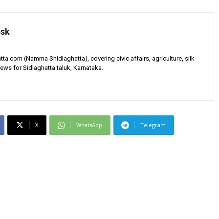
esk
tta.com (Namma Shidlaghatta), covering civic affairs, agriculture, silk
ews for Sidlaghatta taluk, Karnataka.
X
WhatsApp
Telegram