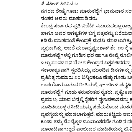
ಜಿ.ಸತೀಶ್ ತಿಳಿಸಿದರು.
ನಗರದ ರೇಷ್ಮೆ ಗೂಡು ಮಾರುಕಟ್ಟೆಗೆ ಭಾನುವಾರ ಸಂ
ನಂತರ ಅವರು ಮಾತನಾಡಿದರು.
ಕೇಂದ್ರ ಸರ್ಕಾರದ ಪ್ರತಿ ಬಜೆಟ್ ಸಮಯದಲ್ಲೂ ರಾಜ್ಯ 
ಹಾಗೂ ಅವರ ಅಗತ್ಯತೆಗಳ ಬಗ್ಗೆ ಪತ್ರವನ್ನು ಬರೆಯ
ಕಡಿಮೆ ಮಾಡದಂತೆ ಕೇಂದ್ರಕ್ಕೆ ಮನವಿ ಮಾಡಲಾಗಿತ್ತು, 
ವ್ಯಕ್ತವಾಗಿತ್ತು. ಆದರೆ ದುರಾದೃಷ್ಟವಶಾತ್ ಶೇ. ೧೦ ಕ
ಮಾರುಕಟ್ಟೆಗಳಲ್ಲಿ ಗೂಡಿನ ಧರ ಹಾಗೂ ರೇಷ್ಮೆ ನೂ
ಎಲ್ಲಾ ಸಂಸದರ ನಿಯೋಗ ಕೇಂದ್ರದ ವಿತ್ತಸಚಿವರನ್ನು 
ಸಕಾರಾತ್ಮಕವಾಗಿ ಸ್ಪಂದಿಸಿದ್ದು, ಮುಂದಿನ ದಿನಗಳನ್ನ
ಪ್ರತಿನಿತ್ಯ ಸುಮಾರು ೭೦ ಟನ್ಗಿಂತಲೂ ಹೆಚ್ಚು ಗೂಡು 
ಉಪಯೋಗವಾಗುವ ರೀತಿಯಲ್ಲಿ ಇ–-ಬೀಡ್ ಪದ್ಧತಿಯನ್ನು 
ಮಾರುಕಟ್ಟೆಗೆ ಗೂಡು ತರುವಂತಹ ರೈತರು, ಪ್ರತ್ಯೇ
ಪ್ರಮಾಣ, ಯಾವ ಬಿನ್ನಲ್ಲಿ ರೈತರಿಗೆ ಸ್ಥಳಾವಕಾಶವನ್ನು 
ಮಾಹಿತಿಯುಳ್ಳ ರಸೀದಿಯನ್ನು ಪಡೆದುಕೊಂಡ ನಂತರ
ವ್ಯವಸ್ಥೆಯನ್ನು ಮಾಡಲಾಗುತ್ತದೆ. ಮಾರುಕಟ್ಟೆಯ ಆ
ಕೂಡಾ ತಮ್ಮ ಮೊಬೈಲ್ಗಳ ಮುಖಾಂತರವೇ ಗೂಡಿನ ಧರವನ್
ಮಾರಾಟವಾಗುತ್ತದೆ ಎಂಬುದರ ಮಾಹಿತಿಯನ್ನು ಟಿ.ವಿ.ಪರ