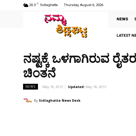
C
20.3
Sidlaghatta
Thursday, August 6, 2026
NEWS
LATEST N
ನಷ್ಟಕ್ಕೆ ಒಳಗಾಗಿರುವ ರೈ
ಚಿಂತನೆ
May 18, 2015
Updated:
May 18, 2015
NEWS
By
Sidlaghatta News Desk