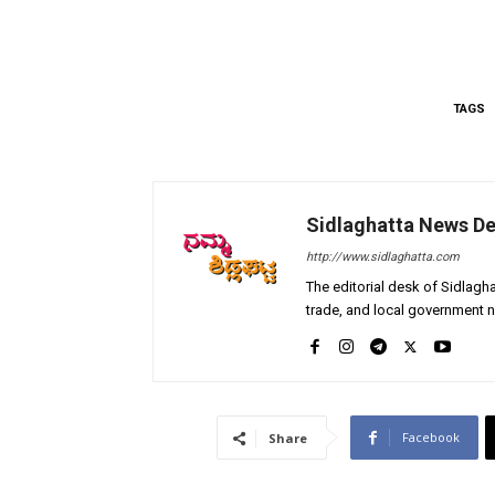
TAGS
Sidlaghatta News D
http://www.sidlaghatta.com
The editorial desk of Sidlagha
trade, and local government n
Facebook
Share