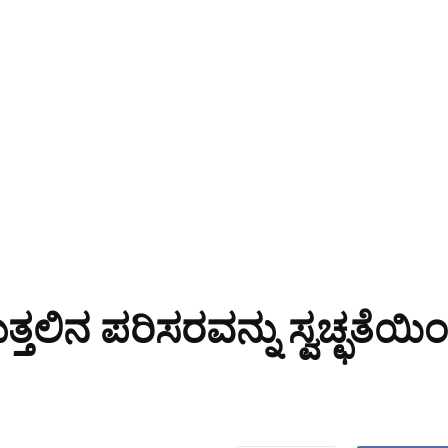
್ತಲಿನ ಪರಿಸರವನ್ನು ಸ್ವಚ್ಛತೆಯಿ