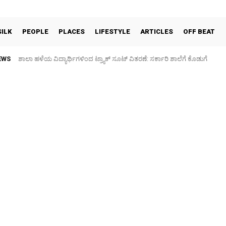
SILK
PEOPLE
PLACES
LIFESTYLE
ARTICLES
OFF BEAT
EWS
ಶಾಲಾ ಹಳೆಯ ವಿದ್ಯಾರ್ಥಿಗಳಿಂದ ಟ್ರ್ಯಾಕ್‌ ಸೂಟ್ ವಿತರಣೆ: ಸರ್ಕಾರಿ ಶಾಲೆಗೆ ಕೊಡುಗೆ
Sidlaghatta Silk Cocoon Market-08/08/2026