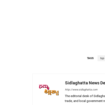
TAGS
bjp
Sidlaghatta News D
http://www.sidlaghatta.com
The editorial desk of Sidlagha
trade, and local government n