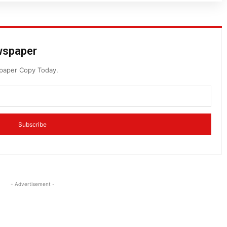
ewspaper
spaper Copy Today.
Subscribe
- Advertisement -