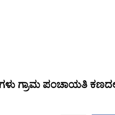
್ಥಿಗಳು ಗ್ರಾಮ ಪಂಚಾಯತಿ ಕಣದಲ್