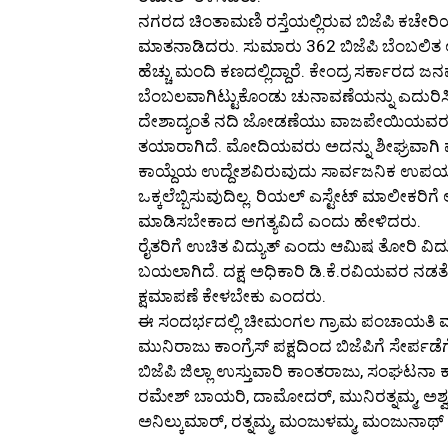
ನಗರದ ಚಿಂತಾಮಣಿ ರಸ್ತೆಯಲ್ಲಿರುವ ಬಿಜೆಪಿ ಕಚೇರಿ
ಮಾತನಾಡಿದರು. ಸುಮಾರು 362 ಬಿಜೆಪಿ ಬೆಂಬಲಿತ ಅಭ್ಯರ
ಹೆಚ್ಚು ಮಂದಿ ಕಣದಲ್ಲಿದ್ದಾರೆ. ಕೇಂದ್ರ ಸರ್ಕಾರದ ಜನಪ
ಬೆಂಬಲವಾಗಿಟ್ಟುಕೊಂಡು ಚುನಾವಣೆಯನ್ನು ಎದುರಿಸಿ 
ದೇಶಾದ್ಯಂತೆ ನದಿ ಜೋಡಣೆಯು ವಾಜಪೇಯಿಯವರ ಕನ
ತಯಾರಾಗಿದೆ. ಮೋದಿಯವರು ಅದನ್ನು ಶೀಘ್ರವಾಗಿ 
ಕಾಯ್ದೆಯ ಉದ್ದೇಶವಿರುವುದು ಸಾರ್ವಜನಿಕ ಉಪಯುಕ್
ಒಕ್ಕಲೆಬ್ಬಿಸುವುದಿಲ್ಲ. ರಿಯಲ್ ಎಸ್ಟೇಟ್ ಮಾಲೀಕರಿಗ
ಮಾಡಿಸಬೇಕಾದ ಅಗತ್ಯವಿದೆ ಎಂದು ಹೇಳಿದರು.
ರೈತರಿಗೆ ಉಚಿತ ವಿದ್ಯುತ್ ಎಂದು ಆಮಿಷ ತೋರಿ ವಿದ್
ಬಯಲಾಗಿದೆ. ದಕ್ಷ ಅಧಿಕಾರಿ ಡಿ.ಕೆ.ರವಿಯವರ ನ
ಕ್ಷಮಾಪಣೆ ಕೇಳಬೇಕು ಎಂದರು.
ಈ ಸಂದರ್ಭದಲ್ಲಿ ಚೀಮಂಗಲ ಗ್ರಾಮ ಪಂಚಾಯತಿ ಮಾಜಿ 
ಮುನಿರಾಜು ಕಾಂಗ್ರೆಸ್ ಪಕ್ಷದಿಂದ ಬಿಜೆಪಿಗೆ ಸೇರ್ಪ
ಬಿಜೆಪಿ ಜಿಲ್ಲಾ ಉಸ್ತುವಾರಿ ಕಾಂತರಾಜು, ಸಂಘಟನಾ ಕ
ರಮೇಶ್ ಬಾಯರಿ, ದಾಮೋದರ್, ಮುನಿರತ್ನಮ್ಮ, ಅಶ
ಅನಿಲ್ಕುಮಾರ್, ರತ್ನಮ್ಮ, ಮಂಜುಳಮ್ಮ, ಮಂಜುನಾಥ್ 