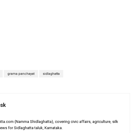
grama panchayat
sidlaghatta
esk
tta.com (Namma Shidlaghatta), covering civic affairs, agriculture, silk
ews for Sidlaghatta taluk, Karnataka.