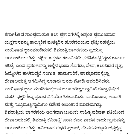
ಕರ್ನಾಟಕದ ಸಾಂಪ್ರದಾಯಿಕ ಕಲಾ ಪ್ರಕಾರಗಳಲ್ಲಿ ಅತ್ಯಂತ ಪ್ರಮುಖವಾದ
ಯಕ್ಷಗಾನವನ್ನು ತಾಲ್ಲೂಕಿನ ಮಳ್ಳೂರಿನ ಹೊರವಲಯದ ಭಟ್ರೇನಹಳ್ಳಿಯ
ಸಾಯಿನಾಥ ಜ್ಞಾನಮಂದಿರದಲ್ಲಿ ಶಿವರಾತ್ರಿ ಜಾಗರಣೆಯ ಪ್ರಯುಕ್ತ
ಆಯೋಜಿಸಲಾಗಿತ್ತು. ದಕ್ಷಿಣ ಕನ್ನಡದ ಕಲಾವಿದರೇ ನಡೆಸಿಕೊಟ್ಟ ‘ಶ್ವೇತ ಕುಮಾರ
ಚರಿತ್ರೆ’ ಎಂಬ ಪ್ರಸಂಗವನ್ನು ಅಲ್ಲಿನ ಭಾಷಾ ಸೊಗಡು, ವೇಷ, ಕಲಾವಿದರ ನೃತ್ಯ,
ಹಿಮ್ಮೇಳದ ತಾಳಮದ್ದಲೆ ಸಂಗೀತ, ಹಾಡುಗಾರಿಕೆ, ಹಾವಭಾವವನ್ನೆಲ್ಲಾ
ದೇವಾಲಯಕ್ಕೆ ಆಗಮಿಸಿದ್ದ ನೂರಾರು ಜನರು ನೋಡಿ ಆನಂದಿಸಿದರು.
ಸಾಯಿನಾಥ ಜ್ಞಾನ ಮಂದಿರದಲ್ಲಿರುವ ಜಲಕಂಠೇಶ್ವರಸ್ವಾಮಿಗೆ ರುದ್ರಾಭಿಷೇಕ
ಮಾಡಿ, ಭಕ್ತರಿಗೆಲ್ಲಾ ಪ್ರಸಾದ ವಿನಿಯೋಗಿಸಲಾಯಿತು. ಸಾಯಿಬಾಬಾ, ಗಣಪತಿ
ಮತ್ತು ಸುಬ್ರಮಣ್ಯಸ್ವಾಮಿಗೂ ವಿಶೇಷ ಅಲಂಕಾರ ಮಾಡಲಾಗಿತ್ತು.
ಶಿವರಾತ್ರಿಯ ಜಾಗರಣೆಯ ಅಂಗವಾಗಿ ಚುಟುಕು ಸಾಹಿತ್ಯ ಪರಿಷತ್ ವತಿಯಿಂದ
ದೇವಾಲಯದಲ್ಲಿ ’ಶಿವರಾತ್ರಿ ಕವಿರಾತ್ರಿ’ ಎಂಬ ಕವನ ವಾಚನ ಕಾರ್ಯಕ್ರಮವನ್ನು
ಆಯೋಜಿಸಲಾಗಿತ್ತು. ಕವಿಗಳಾದ ಈಧರೆ ಪ್ರಕಾಶ್, ದೇವರಮಳ್ಳೂರು ಚನ್ನಕೃಷ್ಣ,