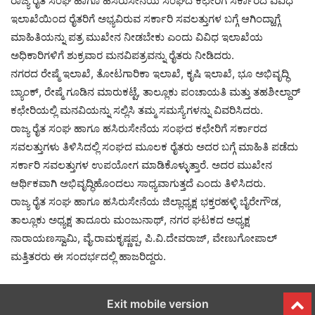
ರಾಜ್ಯ ರೈತ ಸಂಘ ಹಾಗೂ ಹಸಿರುಸೇನೆಯ ಸಂಘದ ಕಛೇರಿಗೆ ಸರ್ಕಾರದ ವಿವಿಧ
ಇಲಾಖೆಯಿಂದ ರೈತರಿಗೆ ಅಭ್ಯವಿರುವ ಸರ್ಕಾರಿ ಸವಲತ್ತುಗಳ ಬಗ್ಗೆ ಆಗಿಂದ್ಹಾಗ್ಗೆ
ಮಾಹಿತಿಯನ್ನು ಪತ್ರ ಮುಖೇನ ನೀಡಬೇಕು ಎಂದು ವಿವಿಧ ಇಲಾಖೆಯ
ಅಧಿಕಾರಿಗಳಿಗೆ ಶುಕ್ರವಾರ ಮನವಿಪತ್ರವನ್ನು ರೈತರು ನೀಡಿದರು.
ನಗರದ ರೇಷ್ಮೆ ಇಲಾಖೆ, ತೋಟಗಾರಿಕಾ ಇಲಾಖೆ, ಕೃಷಿ ಇಲಾಖೆ, ಭೂ ಅಭಿವೃದ್ಧಿ
ಬ್ಯಾಂಕ್, ರೇಷ್ಮೆ ಗೂಡಿನ ಮಾರುಕಟ್ಟೆ, ತಾಲ್ಲೂಕು ಪಂಚಾಯತಿ ಮತ್ತು ತಹಶೀಲ್ದಾರ್
ಕಛೇರಿಯಲ್ಲಿ ಮನವಿಯನ್ನು ಸಲ್ಲಿಸಿ ತಮ್ಮ ಸಮಸ್ಯೆಗಳನ್ನು ವಿವರಿಸಿದರು.
ರಾಜ್ಯ ರೈತ ಸಂಘ ಹಾಗೂ ಹಸಿರುಸೇನೆಯ ಸಂಘದ ಕಛೇರಿಗೆ ಸರ್ಕಾರದ
ಸವಲತ್ತುಗಳು ತಿಳಿಸಿದಲ್ಲಿ ಸಂಘದ ಮೂಲಕ ರೈತರು ಅದರ ಬಗ್ಗೆ ಮಾಹಿತಿ ಪಡೆದು
ಸರ್ಕಾರಿ ಸವಲತ್ತುಗಳ ಉಪಯೋಗ ಮಾಡಿಕೊಳ್ಳುತ್ತಾರೆ. ಅದರ ಮುಖೇನ
ಆರ್ಥಿಕವಾಗಿ ಅಭಿವೃದ್ಧಿಹೊಂದಲು ಸಾಧ್ಯವಾಗುತ್ತದೆ ಎಂದು ತಿಳಿಸಿದರು.
ರಾಜ್ಯ ರೈತ ಸಂಘ ಹಾಗೂ ಹಸಿರುಸೇನೆಯ ಜಿಲ್ಲಾಧ್ಯಕ್ಷ ಭಕ್ತರಹಳ್ಳಿ ಬೈರೇಗೌಡ,
ತಾಲ್ಲೂಕು ಅಧ್ಯಕ್ಷ ತಾದೂರು ಮಂಜುನಾಥ್, ನಗರ ಘಟಕದ ಅಧ್ಯಕ್ಷ
ನಾರಾಯಣಸ್ವಾಮಿ, ವೈ.ರಾಮಕೃಷ್ಣಪ್ಪ, ಪಿ.ವಿ.ದೇವರಾಜ್, ವೇಣುಗೋಪಾಲ್
ಮತ್ತಿತರರು ಈ ಸಂದರ್ಭದಲ್ಲಿ ಹಾಜರಿದ್ದರು.
Exit mobile version