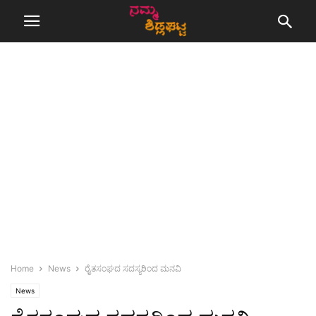
Home
News
ರೈತಸಂಘದ ಸದಸ್ಯರಿಂದ ಮನವಿ
News