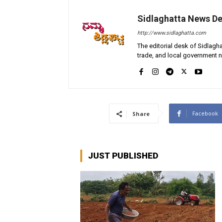
Sidlaghatta News D
http://www.sidlaghatta.com
The editorial desk of Sidlagha
trade, and local government n
Facebook
Share
JUST PUBLISHED