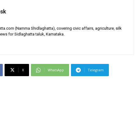
esk
tta.com (Namma Shidlaghatta), covering civic affairs, agriculture, silk
ews for Sidlaghatta taluk, Karnataka.
X
WhatsApp
Telegram