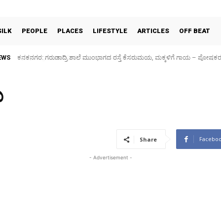
SILK
PEOPLE
PLACES
LIFESTYLE
ARTICLES
OFF BEAT
EWS
Sidlaghatta Silk Cocoon Market-06/08/2026
ಮ
Facebo
Share
- Advertisement -