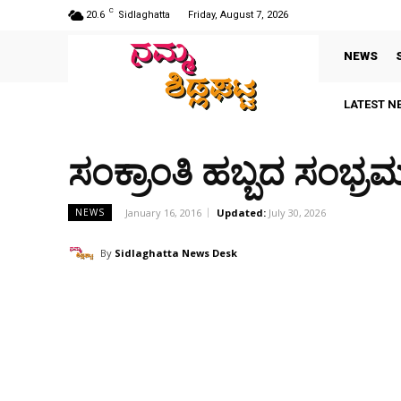
C
20.6
Sidlaghatta
Friday, August 7, 2026
NEWS
LATEST N
ಸಂಕ್ರಾಂತಿ ಹಬ್ಬದ ಸಂಭ್ರ
January 16, 2016
Updated:
July 30, 2026
NEWS
By
Sidlaghatta News Desk