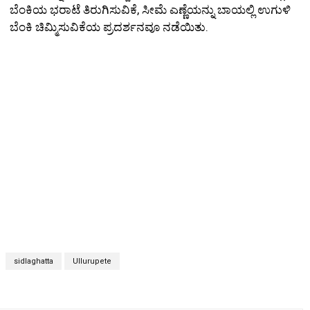
ಬೆಂಕಿಯ ಭರಾಟೆ ತಿರುಗಿಸುವಿಕೆ, ಸೀಮೆ ಎಣ್ಣೆಯನ್ನು ಬಾಯಲ್ಲಿ ಉಗುಳಿ
ಬೆಂಕಿ ಚಿಮ್ಮಿಸುವಿಕೆಯ ಪ್ರದರ್ಶನವೂ ನಡೆಯಿತು.
sidlaghatta
Ullurupete