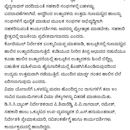
ವೈದ್ಯನಾಥನ್ ವರದಿಯಂತೆ ಸಹಕಾರಿ ಸಂಘಗಳಲ್ಲಿ ಬಹಳಷ್ಟು
ಬದಲಾವಣೆಗಳಾಗಿವೆ. ಆದ್ದರಿಂದ ಉತ್ಪಾದಕರು ಉತ್ತಮ ಗುಣಮಟ್ಟದ ಹಾಲನ್ನು
ಸಂಘಗಳಿಗೆ ಪೂರೈಕೆ ಮಾಡುವ ಮೂಲಕ ಸಂಘಗಳ ಅಭಿವೃದ್ಧಿಗಾಗಿ
ಸಹಕರಿಸುವಂತೆ ಕಾರ್ಯದರ್ಶಿಗಳು ಅವರನ್ನು ಪ್ರೋತ್ಸಾಹ ಮಾಡಬೇಕು. ಸಹಕಾರಿ
ಕ್ಷೇತ್ರದಲ್ಲಿ ರಾಜಕೀಯ ಪ್ರವೇಶವಾಗಬಾರದು ಎಂದರು.
ಕೋಚಿಮುಲ್ ನಿರ್ದೇಶಕ ಬಂಕ್ಮುನಿಯಪ್ಪ ಮಾತನಾಡಿ, ತಾಲ್ಲೂಕಿನಲ್ಲಿ ಗುಣಮಟ್ಟದ
ಹಾಲಿನ ಉತ್ಪಾದನೆಯಾಗುತ್ತಿದೆ. ಕುಡಿಯುವ ನೀರಿನ ತೀವ್ರ ಅಭಾವದ ನಡುವೆಯೂ
ಕೂಡಾ ಹಾಲಿನ ಉತ್ಪಾದನೆಯಲ್ಲಿ ತಾಲ್ಲೂಕಿನ ಉತ್ಪಾದಕರು ಹಿಂದೆ ಬಿದ್ದಿಲ್ಲ.
ಬಹುತೇಕ ಮಹಿಳೆಯರು ಹೈನುಗಾರಿಕೆಯಲ್ಲಿ ತೊಡಗಿಸಿಕೊಂಡಿರುವುದರಿಂದ
ಉದ್ಯಮ ಉತ್ತಮವಾಗಿ ನಡೆಯುತ್ತಿದೆ. ಮುಂದಿನ ಮಾರ್ಚ್ನ ನಂತರ ಹಾಲಿನ ಬೆಲೆ
ಏರಿಸಲಾಗುವುದು ಎಂದರು.
ವಿಮಾ ಯೋಜನೆಗೆ ಒಳಪಟ್ಟು ಮರಣ ಹೊಂದಿದ್ದ ೧೦ ರಾಸುಗಳಿಗೆ ತಲಾ ೪೦
ಸಾವಿರ ರೂಪಾಯಿಗಳಂತೆ ವಿಮಾ ಚೆಕ್ಕುಗಳನ್ನು ವಿತರಣೆ ಮಾಡಲಾಯಿತು.
ಡಿ.ಸಿ.ಸಿ.ಬ್ಯಾಂಕ್ ನಿರ್ದೇಶಕರಾದ ಪಿ.ಶಿವಾರೆಡ್ಡಿ, ಪಿ.ವಿ.ನಾಗರಾಜ್, ರಮೇಶ್,
ಸಹಕಾರಿ ಹಾಲು ಒಕ್ಕೂಟದ ಉಪ-ವ್ಯವಸ್ಥಾಪಕ ಬಿ.ಎಸ್.ಹನುಮಂತರಾವ್,
ನಿರ್ದೇಶಕಿ ಪ್ರೇಮಾಕುಮಾರಿ, ರವಿಶಂಕರ್ಹೆಗ್ಡೆ ಹಾಗೂ ಕಾರ್ಯದರ್ಶಿಗಳು
ಕಾರ್ಯಕ್ರಮದಲ್ಲಿ ಹಾಜರಿದ್ದರು.