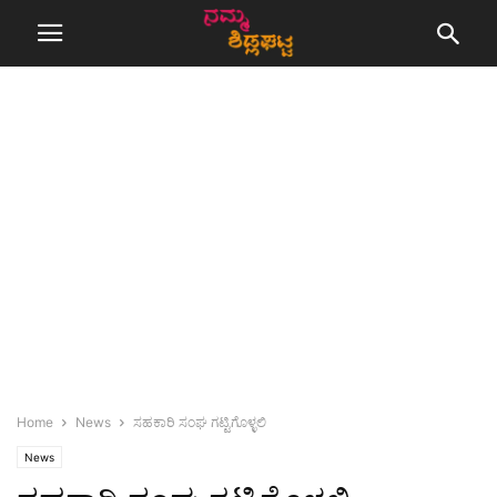
Home
News
ಸಹಕಾರಿ ಸಂಘ ಗಟ್ಟಿಗೊಳ್ಳಲಿ
News