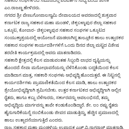
ಸಹಕಾರಿ ಸಂಘಗಳಿಂದ ಸಮಾಜದಲ್ಲಿ ಪರಿವರ್ತನೆ ಸಾಧ್ಯ ಎಂದು ಶಾಸಕ
ಎಂ.ರಾಜಣ್ಣ ಹೇಳಿದರು.
ನಗರದ ಶ್ರೀ ವೇಣುಗೋಪಾಲಸ್ವಾಮಿ ದೇವಾಲಯದ ಆವರಣದಲ್ಲಿ ಶುಕ್ರವಾರ
ಕರ್ನಾಟಕ ರಾಜ್ಯ ಸಹಕಾರ ಮಹಾ ಮಂಡಳಿ, ಚಿಕ್ಕಬಳ್ಳಾಪುರ ಜಿಲ್ಲಾ ಸಹಕಾರ
ಒಕ್ಕೂಟ, ಕೋಲಾರ- ಚಿಕ್ಕಬಳ್ಳಾಪುರ ಸಹಕಾರ ಸಂಘಗಳ ಒಕ್ಕೂಟದ
ಸಂಯುಕ್ತಾಶ್ರಯದಲ್ಲಿ ಆಯೋಜನೆ ಮಾಡಲಾಗಿದ್ದ ತಾಲ್ಲೂಕಿನ ಹಾಲು ಉತ್ಪಾದಕರ
ಸಹಕಾರ ಸಂಘಗಳ ಕಾರ್ಯದರ್ಶಿಗಳಿಗೆ ಒಂದು ದಿನದ ಜಿಲ್ಲಾ ಮಟ್ಟದ ವಿಶೇಷ
ತರಬೇತಿ ಕಾರ್ಯಕ್ರಮದಲ್ಲಿ ಅವರು ಮಾತನಾಡಿದರು.
ಸಹಕಾರಿ ಕ್ಷೇತ್ರದಲ್ಲಿ ಕೆಲಸ ಮಾಡುವಂತಹ ಸಿಬ್ಬಂದಿ ಲಾಭದ ದೃಷ್ಟಿಯನ್ನು
ಹೊಂದದೆ ಸೇವಾ ಮನೋಭಾವನೆಯನ್ನು ಬೆಳೆಸಿಕೊಂಡು ಬದ್ದತೆಯಿಂದ ಕೆಲಸ
ಮಾಡಿದಾಗ ಮಾತ್ರ, ಸಹಕಾರಿ ಸಂಘಗಳು ಅಭಿವೃದ್ಧಿ ಹೊಂದುತ್ತವೆ. ಈ ನಿಟ್ಟನಲ್ಲಿ
ಕಾರ್ಯದರ್ಶಿಗಳು ಪ್ರಾಮಾಣಿಕತೆಯಿಂದ ಕೆಲಸ ಮಾಡಿ, ಹಾಲು ಉತ್ಪಾದಕರ
ಶ್ರೇಯೋಭಿವೃದ್ಧಿಗಾಗಿ ಶ್ರಮಿಸಬೇಕು. ಉತ್ತರ ಕರ್ನಾಟಕದ ಅಭಿವೃದ್ದಿಗಾಗಿ ಅಲ್ಲಿನ
ರೈತರು, ಹಾಗೂ ಕಬ್ಬು ಬೆಳೆಗಾರರು, ಸರ್ಕಾರವನ್ನು ಅವಲಂಭಿಸದೆ, ತಮ್ಮ
ಅಭಿವೃದ್ದಿಯ ಮಾರ್ಗವನ್ನು ತಾವೇ ಕಂಡುಕೊಂಡಿದ್ದಾರೆ. ಶೇ. ೮೦ ರಷ್ಟು ರೈತರು
ಹೈನುಗಾರಿಕೆಯನ್ನೆ ನಂಬಿಕೊಂಡು ಜೀವನ ಮಾಡುತ್ತಿದ್ದು, ಹೆಚ್ಚಿನ ಪ್ರಮಾಣದಲ್ಲಿ
ಹಾಲು ಉತ್ಪಾದನೆಯಾಗುತ್ತಿದೆ ಎಂದರು.
ರಾಜ್ಯ ಸಹಕಾರ ಮಹಾ ಮಂಡಳಿಯ ಉಪಾಧ್ಯಕ್ಷ ಎಚ್.ವಿ.ನಾಗರಾಜ್ ಮಾತನಾಡಿ,