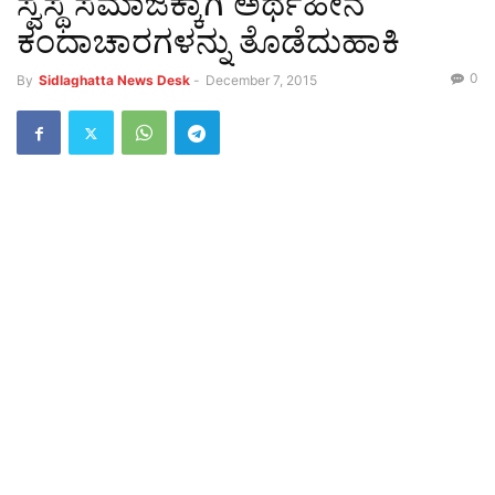
ಸ್ವಸ್ಥ ಸಮಾಜಕ್ಕಾಗಿ ಅರ್ಥಹೀನ
ಕಂದಾಚಾರಗಳನ್ನು ತೊಡೆದುಹಾಕಿ
0
By
Sidlaghatta News Desk
-
December 7, 2015