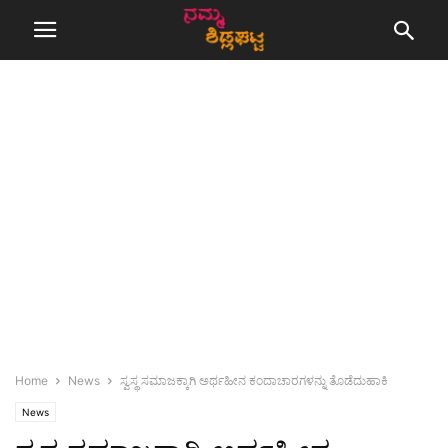
Home
News
ಸ್ವಸ್ಥ ಸಮಾಜಕ್ಕಾಗಿ ಅರ್ಥಹೀನ ಕಂದಾಚಾರಗಳನ್ನು ತೊಡೆದುಹಾಕಿ
News