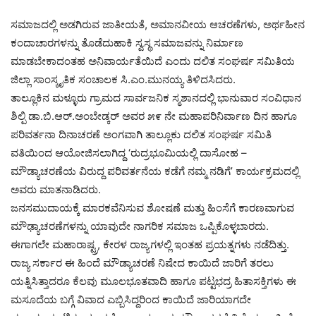
ಸಮಾಜದಲ್ಲಿ ಅಡಗಿರುವ ಜಾತೀಯತೆ, ಅಮಾನವೀಯ ಆಚರಣೆಗಳು, ಅರ್ಥಹೀನ
ಕಂದಾಚಾರಗಳನ್ನು ತೊಡೆದುಹಾಕಿ ಸ್ವಸ್ಥ ಸಮಾಜವನ್ನು ನಿರ್ಮಾಣ
ಮಾಡಬೇಕಾದಂತಹ ಅನಿವಾರ್ಯತೆಯಿದೆ ಎಂದು ದಲಿತ ಸಂಘರ್ಷ ಸಮಿತಿಯ
ಜಿಲ್ಲಾ ಸಾಂಸ್ಕೃತಿಕ ಸಂಚಾಲಕ ಸಿ.ಎಂ.ಮುನಯ್ಯ ತಿಳಿದಸಿದರು.
ತಾಲ್ಲೂಕಿನ ಮಳ್ಳೂರು ಗ್ರಾಮದ ಸಾರ್ವಜನಿಕ ಸ್ಮಶಾನದಲ್ಲಿ ಭಾನುವಾರ ಸಂವಿಧಾನ
ಶಿಲ್ಪಿ ಡಾ.ಬಿ.ಆರ್.ಅಂಬೇಡ್ಕರ್ ಅವರ ೫೯ ನೇ ಮಹಾಪರಿನಿರ್ವಾಣ ದಿನ ಹಾಗೂ
ಪರಿವರ್ತನಾ ದಿನಾಚರಣೆ ಅಂಗವಾಗಿ ತಾಲ್ಲೂಕು ದಲಿತ ಸಂಘರ್ಷ ಸಮಿತಿ
ವತಿಯಿಂದ ಆಯೋಜಿಸಲಾಗಿದ್ದ ‘ರುದ್ರಭೂಮಿಯಲ್ಲಿ ದಾಸೋಹ –
ಮೌಡ್ಯಾಚರಣೆಯ ವಿರುದ್ದ ಪರಿವರ್ತನೆಯ ಕಡೆಗೆ ನಮ್ಮ ನಡಿಗೆ’ ಕಾರ್ಯಕ್ರಮದಲ್ಲಿ
ಅವರು ಮಾತನಾಡಿದರು.
ಜನಸಮುದಾಯಕ್ಕೆ ಮಾರಕವೆನಿಸುವ ಶೋಷಣೆ ಮತ್ತು ಹಿಂಸೆಗೆ ಕಾರಣವಾಗುವ
ಮೌಢ್ಯಾಚರಣೆಗಳನ್ನು ಯಾವುದೇ ನಾಗರಿಕ ಸಮಾಜ ಒಪ್ಪಿಕೊಳ್ಳಬಾರದು.
ಈಗಾಗಲೇ ಮಹಾರಾಷ್ಟ್ರ, ಕೇರಳ ರಾಜ್ಯಗಳಲ್ಲಿ ಇಂತಹ ಪ್ರಯತ್ನಗಳು ನಡೆದಿತ್ತು.
ರಾಜ್ಯ ಸರ್ಕಾರ ಈ ಹಿಂದೆ ಮೌಡ್ಯಾಚರಣೆ ನಿಷೇದ ಕಾಯಿದೆ ಜಾರಿಗೆ ತರಲು
ಯತ್ನಿಸಿತ್ತಾದರೂ ಕೆಲವು ಮೂಲಭೂತವಾದಿ ಹಾಗೂ ಪಟ್ಟಭದ್ರ ಹಿತಾಸಕ್ತಿಗಳು ಈ
ಮಸೂದೆಯ ಬಗ್ಗೆ ವಿವಾದ ಎಬ್ಬಿಸಿದ್ದರಿಂದ ಕಾಯಿದೆ ಜಾರಿಯಾಗದೇ