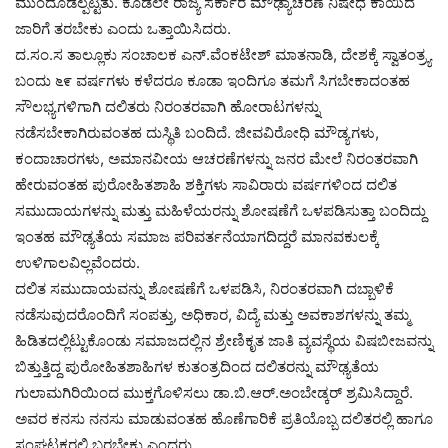
ಮುಂದೂಡಲ್ಪಟ್ಟಿತು. ಕೂಡಲೇ ರಾಜ್ಯ ಸರ್ಕಾರ ಮೌಢ್ಯಾಚರಣೆ ನಿಷೇಧ ಕಾಯಿದೆ
ಜಾರಿಗೆ ತರಬೇಕು ಎಂದು ಒತ್ತಾಯಿಸಿದರು.
ದ.ಸಂ.ಸ ತಾಲ್ಲೂಕು ಸಂಚಾಲಕ ಎನ್.ವೆಂಕಟೇಶ್ ಮಾತನಾಡಿ, ದೇಶಕ್ಕೆ ಸ್ವಾತಂತ್ರ್ಯ
ಬಂದು ೬೯ ವರ್ಷಗಳು ಕಳೆದರೂ ಕೂಡಾ ಇಂದಿಗೂ ತಮಗೆ ಸಿಗಬೇಕಾದಂತಹ
ಸೌಲಭ್ಯಗಳಿಗಾಗಿ ದಲಿತರು ನಿರಂತರವಾಗಿ ಹೋರಾಟಗಳನ್ನು
ನಡೆಸಬೇಕಾಗಿರುವಂತಹ ದುಸ್ಥಿತಿ ಬಂದಿದೆ. ಜೀವವಿರೋಧಿ ಮೌಡ್ಯಗಳು,
ಕಂದಾಚಾರಗಳು, ಅಮಾನವೀಯ ಆಚರಣೆಗಳನ್ನು ಜನರ ಮೇಲೆ ನಿರಂತರವಾಗಿ
ಹೇರುವಂತಹ ಪುರೋಹಿತಶಾಹಿ ಶಕ್ತಿಗಳು ಸಾವಿರಾರು ವರ್ಷಗಳಿಂದ ದಲಿತ
ಸಮುದಾಯಗಳನ್ನು ಮತ್ತು ಮಹಿಳೆಯರನ್ನು ಶೋಷಣೆಗೆ ಒಳಪಡಿಸುತ್ತಾ ಬಂದಿದ್ದು
ಇಂತಹ ಮೌಢ್ಯತೆಯ ಸಮಾಜ ಪರಿವರ್ತನೆಯಾಗದಿದ್ದರೆ ಮಾನವಕುಲಕ್ಕೆ
ಉಳಿಗಾಲವಿಲ್ಲವೆಂದರು.
ದಲಿತ ಸಮುದಾಯವನ್ನು ಶೋಷಣೆಗೆ ಒಳಪಡಿಸಿ, ನಿರಂತರವಾಗಿ ದಬ್ಬಾಳಿಕೆ
ನಡೆಸುವುದರೊಂದಿಗೆ ಸಂಪತ್ತು, ಅಧಿಕಾರ, ವಿದ್ಯೆ ಮತ್ತು ಅವಕಾಶಗಳನ್ನು ತಮ್ಮ
ಹಿಡಿತದಲ್ಲಿಟ್ಟುಕೊಂಡು ಸಮಾಜದಲ್ಲಿನ ಶ್ರೇಣಿಕೃತ ಜಾತಿ ವ್ಯವಸ್ಥೆಯ ವಿಷಬೀಜವನ್ನು
ಬಿತ್ತುತ್ತಿದ್ದ ಪುರೋಹಿತಶಾಹಿಗಳ ಕುತಂತ್ರದಿಂದ ದಲಿತರನ್ನು ಮೌಢ್ಯತೆಯ
ಗುಲಾಮಗಿರಿಯಿಂದ ಮುಕ್ತಗೊಳಿಸಲು ಡಾ.ಬಿ.ಆರ್.ಅಂಬೇಡ್ಕರ್ ಶ್ರಮಿಸಿದ್ದಾರೆ.
ಅವರ ಕನಸು ನನಸು ಮಾಡುವಂತಹ ಹೊಣೆಗಾರಿಕೆ ಪ್ರತಿಯೊಬ್ಬ ದಲಿತರಲ್ಲಿ ಹಾಗೂ
ಸಂಘಟಕರಲ್ಲಿ ಬರಬೇಕು ಎಂದರು.