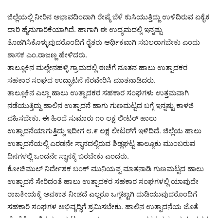
ಜಿಲ್ಲೆಯಲ್ಲಿ ನೀರಿನ ಅಭಾವದಿಂದಾಗಿ ರೇಷ್ಮೆ ಬೆಳೆ ಕುಸಿಯುತ್ತಿದ್ದು ಉಳಿದಿರುವ ಏಕೈಕ
ದಾರಿ ಹೈನುಗಾರಿಕೆಯಾಗಿದೆ. ಹಾಗಾಗಿ ಈ ಉದ್ಯಮದಲ್ಲಿ ಇನ್ನಷ್ಟು
ತೊಡಗಿಸಿಕೊಳ್ಳುವುದರೊಂದಿಗೆ ರೈತರು ಆರ್ಥಿಕವಾಗಿ ಸಬಲರಾಗಬೇಕು ಎಂದು
ಶಾಸಕ ಎಂ.ರಾಜಣ್ಣ ಹೇಳಿದರು.
ತಾಲ್ಲೂಕಿನ ಮಲ್ಲೇನಹಳ್ಳಿ ಗ್ರಾಮದಲ್ಲಿ ಈಚೆಗೆ ನೂತನ ಹಾಲು ಉತ್ಪಾದಕರ
ಸಹಕಾರ ಸಂಘದ ಉದ್ಘಾಟನೆ ನೆರವೇರಿಸಿ ಮಾತನಾಡಿದರು.
ತಾಲ್ಲೂಕಿನ ಎಲ್ಲಾ ಹಾಲು ಉತ್ಪಾದಕರ ಸಹಕಾರ ಸಂಘಗಳು ಉತ್ತಮವಾಗಿ
ನಡೆಯುತ್ತಿದ್ದು ಹಾಲಿನ ಉತ್ಪಾದನೆ ಹಾಗು ಗುಣಮಟ್ಟದ ಬಗ್ಗೆ ಇನ್ನಷ್ಟು ಕಾಳಜಿ
ವಹಿಸಬೇಕು. ಈ ಹಿಂದೆ ಸುಮಾರು ೧೦ ಲಕ್ಷ ಲೀಟರ್ ಹಾಲು
ಉತ್ಪಾದನೆಯಾಗುತ್ತಿದ್ದು ಇದೀಗ ೮.೯ ಲಕ್ಷ ಲೀಟರ್‌ಗೆ ಇಳಿದಿದೆ. ಜಿಲ್ಲೆಯ ಹಾಲು
ಉತ್ಪಾದನೆಯಲ್ಲಿ ಎರಡನೇ ಸ್ಥಾನದಲ್ಲಿರುವ ಶಿಡ್ಲಘಟ್ಟ ತಾಲ್ಲೂಕು ಮುಂಬರುವ
ದಿನಗಳಲ್ಲಿ ಒಂದನೇ ಸ್ಥಾನಕ್ಕೆ ಬರಬೇಕು ಎಂದರು.
ಕೋಚಿಮುಲ್ ನಿರ್ದೇಶಕ ಬಂಕ್ ಮುನಿಯಪ್ಪ ಮಾತನಾಡಿ ಗುಣಮಟ್ಟದ ಹಾಲು
ಉತ್ಪಾದನೆ ಸೇರಿದಂತೆ ಹಾಲು ಉತ್ಪಾದಕರ ಸಹಕಾರ ಸಂಘಗಳಲ್ಲಿ ಯಾವುದೇ
ರಾಜಕೀಯಕ್ಕೆ ಅವಕಾಶ ನೀಡದೆ ಎಲ್ಲರೂ ಒಗ್ಗಟ್ಟಾಗಿ ದುಡಿಯುವುದರೊಂದಿಗೆ
ಸಹಕಾರಿ ಸಂಘಗಳ ಅಭಿವೃದ್ಧಿಗೆ ಶ್ರಮಿಸಬೇಕು. ಹಾಲಿನ ಉತ್ಪಾದನೆಯ ಜೊತೆ