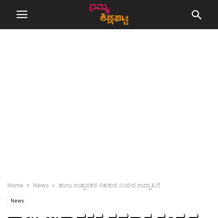
Home
News
ಹಾಲು ಉತ್ಪಾದಕರ ಸಹಕಾರ ಸಂಘದ ಉದ್ಘಾಟನೆ
News