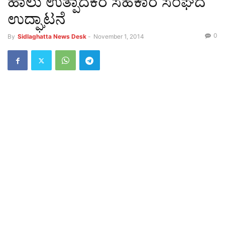
ಹಾಲು ಉತ್ಪಾದಕರ ಸಹಕಾರ ಸಂಘದ
ಉದ್ಘಾಟನೆ
0
By
Sidlaghatta News Desk
-
November 1, 2014