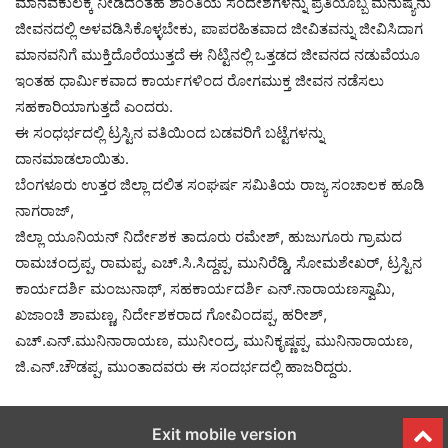
ಮಾನವಕುಲಕ್ಕೆ ನೀಡಿದಂತಹ ಶಾಂತಿಯ ಸಂದೇಶಗಳನ್ನು ಪ್ರತಿಯೊಬ್ಬ ಮನುಷ್ಯನು
ಜೀವನದಲ್ಲಿ ಅಳವಡಿಸಿಕೊಳ್ಳಬೇಕು, ಪಾಪರಹಿತವಾದ ಜೀವಿತವನ್ನು ಜೀವಿಸಿದಾಗ
ಮಾನವನಿಗೆ ಮುಕ್ತಿದೊರೆಯುತ್ತದೆ ಈ ನಿಟ್ಟಿನಲ್ಲಿ ಒತ್ತಡದ ಜೀವನದ ನಡುವೆಯೂ
ಇಂತಹ ಧಾರ್ಮಿಕವಾದ ಕಾರ್ಯಗಳಿಂದ ರೋಗಮುಕ್ತ ಜೀವನ ನಡೆಸಲು
ಸಹಕಾರಿಯಾಗುತ್ತದೆ ಎಂದರು.
ಈ ಸಂಧರ್ಭದಲ್ಲಿ ಟ್ರಸ್ಟಿನ ವತಿಯಿಂದ ಬಡವರಿಗೆ ಬಟ್ಟೆಗಳನ್ನು
ದಾನಮಾಡಲಾಯಿತು.
ಬೆಂಗಳೂರು ಉತ್ತರ ಜಿಲ್ಲಾ ದಲಿತ ಸಂಘರ್ಷ ಸಮಿತಿಯ ರಾಜ್ಯ ಸಂಚಾಲಕ ಹೂಡಿ
ನಾಗರಾಜ್,
ಜಿಲ್ಲಾ ಯೂನಿಯನ್ ನಿರ್ದೇಶಕ ತಾದೂರು ರಮೇಶ್, ಹುಜುಗೂರು ಗ್ರಾಮದ
ರಾಮಚಂದ್ರಪ್ಪ, ರಾಮಪ್ಪ, ಎಚ್.ಸಿ.ಸಿದ್ದಪ್ಪ, ಮುನಿರೆಡ್ಡಿ, ಸೋಮಶೇಖರ್, ಟ್ರಸ್ಟಿನ
ಕಾರ್ಯದರ್ಶಿ ಮಂಜುನಾಥ್, ಸಹಕಾರ್ಯದರ್ಶಿ ಎನ್.ನಾರಾಯಣಸ್ವಾಮಿ,
ಖಜಾಂಚಿ ಶಾಮಣ್ಣ, ನಿರ್ದೇಶಕರಾದ ಗೋವಿಂದಪ್ಪ, ಹರೀಶ್,
ಎಚ್.ಎನ್.ಮುನಿನಾರಾಯಣ, ಮುನೀಂದ್ರ, ಮುನಿಕೃಷ್ಣಪ್ಪ, ಮುನಿನಾರಾಯಣ,
ಜಿ.ಎನ್.ಚೌಡಪ್ಪ, ಮುಂತಾದವರು ಈ ಸಂದರ್ಭದಲ್ಲಿ ಹಾಜರಿದ್ದರು.
Exit mobile version