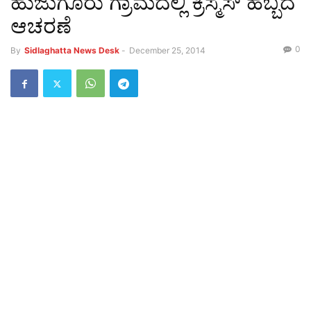
ಹುಜುಗೂರು ಗ್ರಾಮದಲ್ಲಿ ಕ್ರಿಸ್ಮಸ್ ಹಬ್ಬದ
ಆಚರಣೆ
0
By
Sidlaghatta News Desk
-
December 25, 2014