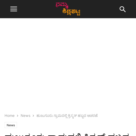
Home
News
ಹುಜುಗೂರು ಗ್ರಾಮದಲ್ಲಿ ಕ್ರಿಸ್ಮಸ್ ಹಬ್ಬದ ಆಚರಣೆ
News