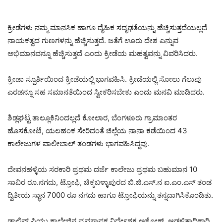
ಕ್ರೀಡೆಗಳು ನಮ್ಮ ಮಾನಸಿಕ ಹಾಗೂ ದೈಹಿಕ ಸದೃಢತೆಯನ್ನು ಹೆಚ್ಚಿಸುತ್ತದೆಯಲ್ಲದೆ
ನಾಯಕತ್ವದ ಗುಣಗಳನ್ನು ಹೆಚ್ಚಿಸುತ್ತದೆ. ಜತೆಗೆ ಊರು ದೇಶ ಎನ್ನುವ
ಅಭಿಮಾನವನ್ನೂ ಹೆಚ್ಚಿಸುತ್ತದೆ ಎಂದು ಕ್ರೀಡೆಯ ಮಹತ್ವವನ್ನು ವಿವರಿಸಿದರು.
ಕ್ರೀಡಾ ಸ್ಪೂರ್ತಿಯಿಂದ ಕ್ರೀಡೆಯಲ್ಲಿ ಭಾಗವಹಿಸಿ. ಕ್ರೀಡೆಯಲ್ಲಿ ಸೋಲು ಗೆಲುವು
ಎರಡನ್ನೂ ಸಹ ಸಮಾನತೆಯಿಂದ ಸ್ವೀಕರಿಸಬೇಕು ಎಂದು ಮನವಿ ಮಾಡಿದರು.
ಶಿಡ್ಲಘಟ್ಟ ತಾಲ್ಲೂಕಿನಿಂದಲ್ಲದೆ ಕೋಲಾರ, ಬೆಂಗಳೂರು ಗ್ರಾಮಾಂತರ
ಹೊಸಕೋಟೆ, ಯಲಹಂಕ ಸೇರಿದಂತೆ ಜಿಲ್ಲೆಯ ನಾನಾ ಕಡೆಯಿಂದ 43
ಕಾಲೇಜುಗಳ ವಾಲೀಬಾಲ್ ತಂಡಗಳು ಭಾಗವಹಿಸಿದ್ದವು.
ದೇವನಹಳ್ಳಿಯ ಸರಕಾರಿ ಪ್ರಥಮ ದರ್ಜೆ ಕಾಲೇಜು ಪ್ರಥಮ ಬಹುಮಾನ 10
ಸಾವಿರ ರೂ.ನಗದು, ಟ್ರೋಫಿ, ಚಿಕ್ಕಬಳ್ಳಾಪುರದ ಬಿ.ಜಿ.ಎಸ್‌.ನ ಐ.ಎಂ.ಎಸ್ ತಂಡ
ದ್ವಿತೀಯ ಸ್ಥಾನ 7000 ರೂ ನಗದು ಹಾಗೂ ಟ್ರೋಫಿಯನ್ನು ತನ್ನದಾಗಿಸಿಕೊಂಡಿತು.
ಡಾಲ್ಫಿನ್ ಪಿಯು ಕಾಲೇಜಿನ ವ್ಯವಸ್ಥಾಪಕ ನಿರ್ದೇಶಕ ಅಶೋಕ್, ಆಡಳಿತಾಧಿಕಾರಿ