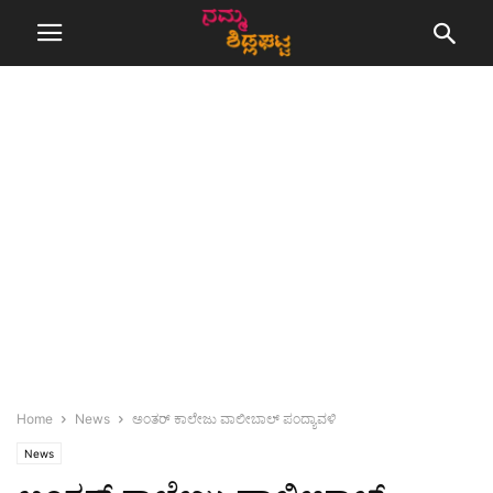
Home
News
ಅಂತರ್ ಕಾಲೇಜು ವಾಲೀಬಾಲ್ ಪಂದ್ಯಾವಳಿ
News