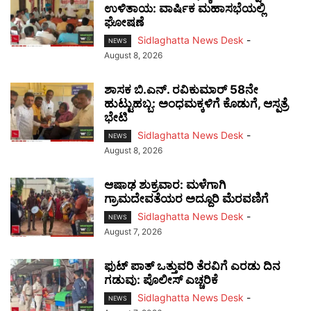
ಉಳಿತಾಯ: ವಾರ್ಷಿಕ ಮಹಾಸಭೆಯಲ್ಲಿ
ಘೋಷಣೆ
Sidlaghatta News Desk
-
NEWS
August 8, 2026
ಶಾಸಕ ಬಿ.ಎನ್. ರವಿಕುಮಾರ್ 58ನೇ
ಹುಟ್ಟುಹಬ್ಬ: ಅಂಧಮಕ್ಕಳಿಗೆ ಕೊಡುಗೆ, ಆಸ್ಪತ್ರೆ
ಭೇಟಿ
Sidlaghatta News Desk
-
NEWS
August 8, 2026
ಆಷಾಢ ಶುಕ್ರವಾರ: ಮಳೆಗಾಗಿ
ಗ್ರಾಮದೇವತೆಯರ ಅದ್ದೂರಿ ಮೆರವಣಿಗೆ
Sidlaghatta News Desk
-
NEWS
August 7, 2026
ಫುಟ್‌ ಪಾತ್ ಒತ್ತುವರಿ ತೆರವಿಗೆ ಎರಡು ದಿನ
ಗಡುವು: ಪೊಲೀಸ್ ಎಚ್ಚರಿಕೆ
Sidlaghatta News Desk
-
NEWS