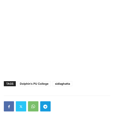
TAGS
Dolphin's PU College
sidlaghatta