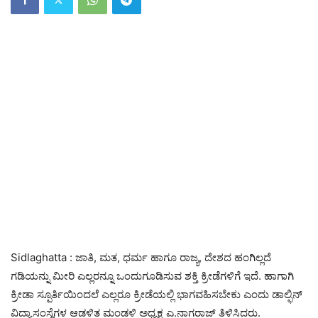
Sidlaghatta : ಜಾತಿ, ಮತ, ಧರ್ಮ ಹಾಗೂ ರಾಜ್ಯ, ದೇಶದ ಹಂಗಿಲ್ಲದೆ
ಗಡಿಯನ್ನು ಮೀರಿ ಎಲ್ಲರನ್ನೂ ಒಂದುಗೂಡಿಸುವ ಶಕ್ತಿ ಕ್ರೀಡೆಗಳಿಗೆ ಇದೆ. ಹಾಗಾಗಿ
ಕ್ರೀಡಾ ಸ್ಪೂರ್ತಿಯಿಂದಲೆ ಎಲ್ಲರೂ ಕ್ರೀಡೆಯಲ್ಲಿ ಭಾಗವಹಿಸಬೇಕು ಎಂದು ಡಾಲ್ಫಿನ್
ವಿದ್ಯಾಸಂಸ್ಥೆಗಳ ಆಡಳಿತ ಮಂಡಳಿ ಅಧ್ಯಕ್ಷ ಎ.ನಾಗರಾಜ್ ತಿಳಿಸಿದರು.