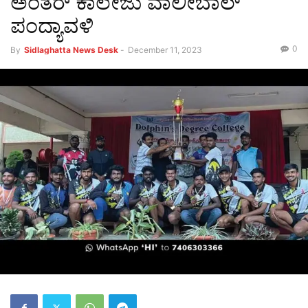
ಅಂತರ್ ಕಾಲೇಜು ವಾಲೀಬಾಲ್
ಪಂದ್ಯಾವಳಿ
0
By
Sidlaghatta News Desk
-
December 11, 2023