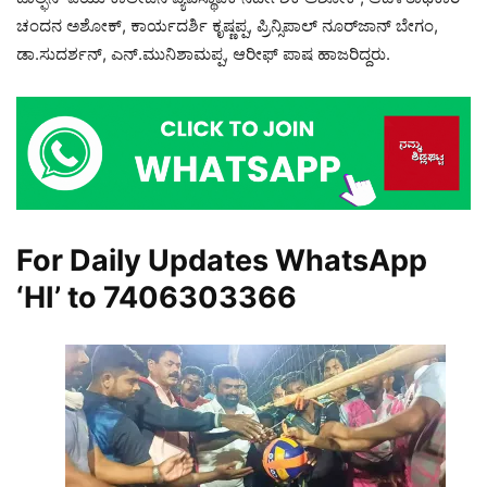
ಚಂದನ ಅಶೋಕ್, ಕಾರ್ಯದರ್ಶಿ ಕೃಷ್ಣಪ್ಪ, ಪ್ರಿನ್ಸಿಪಾಲ್ ನೂರ್‌ಜಾನ್ ಬೇಗಂ,
ಡಾ.ಸುದರ್ಶನ್, ಎನ್.ಮುನಿಶಾಮಪ್ಪ, ಆರೀಫ್ ಪಾಷ ಹಾಜರಿದ್ದರು.
For Daily Updates WhatsApp
‘HI’ to
7406303366