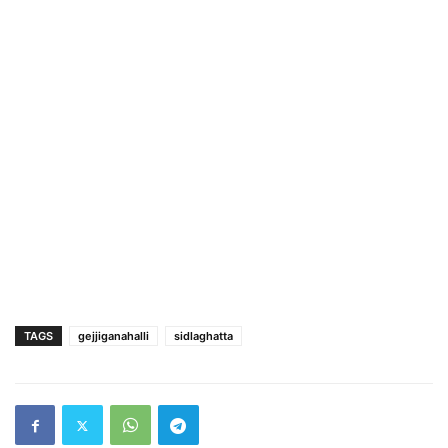
TAGS
gejjiganahalli
sidlaghatta