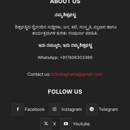
ABOUT US
ನಮ್ಮ ಶಿಡ್ಲಘಟ್ಟ
ಶಿಡ್ಲಘಟ್ಟದ ದೈನಂದಿನ ಸುದ್ದಿಗಳು, ಜನ, ಕಲೆ, ಸಂಸ್ಕೃತಿ, ವ್ಯಾಪಾರ ಹಾಗೂ
ಕಾರ್ಯಕ್ರಮಗಳ ಕುರಿತು ಸಂಪೂರ್ಣ ಮಾಹಿತಿ.
ಇದು ನಮ್ಮೂರು, ಇದು ನಮ್ಮ ಶಿಡ್ಲಘಟ್ಟ
WhatsApp:
+917406303366
Contact us:
hisidlaghatta@gmail.com
FOLLOW US
Facebook
Instagram
Telegram
X
Youtube