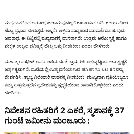
ಮದ್ಯಪಾನದಿಂದ ಆರೋಗ್ಯ ಹಾಳಾಗುವುದಲ್ಲದೆ ಕುಟುಂಬದ ಆರ್ಥಿಕತೆಯ ಮೇಲೆ
ಹೆಚ್ಚು ಪ್ರಭಾವ ಬೀರುತ್ತದೆ. ಅಲ್ಲದೇ ಅಕ್ರಮ ಮದ್ಯಪಾನ ಮಾರಾಟ ಮಾಡುವುದು
ಅಪರಾಧ. ಈ ನಿಟ್ಟಿನಲ್ಲಿ ಮದ್ಯಪಾನಕ್ಕೆ ದಾಸರಾಗದೇ ಉತ್ತಮ ಆರೋಗ್ಯಕ್ಕೆ ಹಾಗೂ
ಮಕ್ಕಳ ಉಜ್ವಲ ಭವಿಷ್ಯಕ್ಕೆ ಹೆಚ್ಚು ಒತ್ತು ನೀಡಬೇಕು ಎಂದು ಹೇಳಿದರು.
ಮಹಾತ್ಮ ಗಾಂಧೀಜಿ ಅವರ ಆಶಯದಂತೆ ಗ್ರಾಮಗಳು ಅಭಿವೃದ್ಧಿಯಾಗಲು ಸ್ವಚ್ಛತೆ
ಅತ್ಯಗತ್ಯವಾಗಿದೆ. ಮನೆಯಲ್ಲಿ ಉತ್ಪಾದನೆಯಾಗುವ‌ ಹಸಿ ಹಾಗೂ ಒಣ ಕಸವನ್ನು
ಬೇರ್ಪಡಿಸಿ, ತ್ಯಾಜ್ಯ ವಿಲೇವಾರಿ ವಾಹನಕ್ಕೆ ನೀಡಬೇಕು. ಮುಖ್ಯವಾಗಿ ಪ್ರತಿಯೊಬ್ಬರೂ
ತಮ್ಮ ಸುತ್ತಮುತ್ತಲಿನ ಪ್ರದೇಶವನ್ನು ಸ್ವಚ್ಛತೆಯಿಂದ ಕಾಪಾಡಿಕೊಳ್ಳಬೇಕು ಎಂದು
ಹೇಳಿದರು.
ನಿವೇಶನ ರಹಿತರಿಗೆ 2 ಎಕರೆ, ಸ್ಮಶಾನಕ್ಕೆ 37
ಗುಂಟೆ ಜಮೀನು ಮಂಜೂರು :