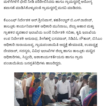
ಮಳಿಗೆಗಳಿಗೆ ಭೇಟಿ ನೀಡಿ ಪರಿಶೀಲಿಸಿದರು ಹಾಗೂ ಗ್ರಾಮಸ್ಥರಲ್ಲಿ ಆರೋಗ್ಯ
ತಪಾಸಣೆ ಮಾಡಿಸಿಕೊಳ್ಳುವಂತೆ ಗ್ರಾಮಸ್ಥರಲ್ಲಿ ಮನವಿ ಮಾಡಿದರು.
ಕೆಎಂಎಫ್ ನಿರ್ದೇಶಕ ಆರ್.ಶ್ರೀನಿವಾಸ್, ತಹಶೀಲ್ದಾರ್ ಬಿ.ಎಸ್.ರಾಜೀವ್,
ತಾಲ್ಲೂಕು ಕಾರ್ಯನಿರ್ವಾಹಕ ಅಧಿಕಾರಿ ಮುನಿರಾಜು, ಜಿಲ್ಲಾ ಆಹಾರ ‌ಮತ್ತು‌
ಗ್ರಾಹಕರ‌ ವ್ಯವಹಾರ ಇಲಾಖೆಯ ಜಂಟಿ ನಿರ್ದೇಶಕಿ ಸವಿತಾ, ಕೃಷಿ ಇಲಾಖೆಯ
ಉಪ ನಿರ್ದೇಶಕಿ ಅನುರಾಧ, ಶೀಗೆಹಳ್ಳಿ ಬಸವರಾಜ್, ಸಿಡಿಪಿಓ ನೌತಾಜ್, ಬಿಸಿಎಂ
ಅಧಿಕಾರಿ ನಾರಾಯಣಪ್ಪ, ಗ್ರಾಮಪಂಚಾಯಿತಿ ಅಧ್ಯಕ್ಷೆ ಹೇಮಾವತಿ, ಉಪಾಧ್ಯಕ್ಷ
ದೇವರಾಜ್, ಸದಸ್ಯರು, ವಿವಿಧ ಇಲಾಖೆಗಳ ಜಿಲ್ಲಾ ಹಾಗೂ ತಾಲ್ಲೂಕು ಮಟ್ಟದ
ಅಧಿಕಾರಿಗಳು, ಸಿಬ್ಬಂದಿ, ಆಶಾಕಾರ್ಯಕರ್ತೆಯರು ಹಾಗೂ ಗ್ರಾಮ
ಪಂಚಾಯಿತಿಯ ಜನಪ್ರತಿನಿಧಿಗಳು ಹಾಜರಿದ್ದರು.