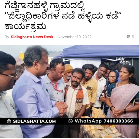
ಗೆಜ್ಜಿಗಾನಹಳ್ಳಿ ಗ್ರಾಮದಲ್ಲಿ
“ಜಿಲ್ಲಾಧಿಕಾರಿಗಳ ನಡೆ ಹಳ್ಳಿಯ ಕಡೆ”
ಕಾರ್ಯಕ್ರಮ
0
By
Sidlaghatta News Desk
-
November 19, 2022