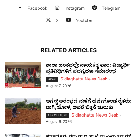
Facebook
Instagram
Telegram
X
Youtube
RELATED ARTICLES
ಶಾಲಾ ಹಂತದಲ್ಲೇ ನಾಯಕತ್ವ ಪಾಠ: ವಿದ್ಯಾರ್ಥಿ
ಪ್ರತಿನಿಧಿಗಳಿಗೆ ಪದಗ್ರಹಣ ಸಮಾರಂಭ
Sidlaghatta News Desk
-
NEWS
August 7, 2026
ಆಗಸ್ಟ್ ಆರಂಭದ ಮಳೆಗೆ ಹರ್ಷಗೊಂಡ ರೈತರು:
ರಾಗಿ, ಜೋಳ, ಅವರೆ ಬಿತ್ತನೆ ಚುರುಕು
Sidlaghatta News Desk
-
AGRICULTURE
August 6, 2026
ಕನಕನಗರ: ಗರುಡಾದ್ರಿ ಶಾಲೆ ಮುಂಭಾಗದ ರಸ್ತೆ