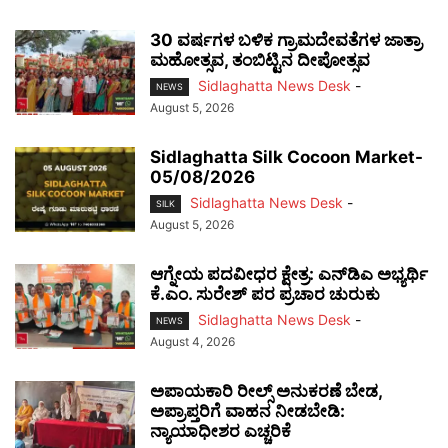
30 ವರ್ಷಗಳ ಬಳಿಕ ಗ್ರಾಮದೇವತೆಗಳ ಜಾತ್ರಾ
ಮಹೋತ್ಸವ, ತಂಬಿಟ್ಟಿನ ದೀಪೋತ್ಸವ
Sidlaghatta News Desk
-
NEWS
August 5, 2026
Sidlaghatta Silk Cocoon Market-
05/08/2026
Sidlaghatta News Desk
-
SILK
August 5, 2026
ಆಗ್ನೇಯ ಪದವೀಧರ ಕ್ಷೇತ್ರ: ಎನ್‌ಡಿಎ ಅಭ್ಯರ್ಥಿ
ಕೆ.ಎಂ. ಸುರೇಶ್ ಪರ ಪ್ರಚಾರ ಚುರುಕು
Sidlaghatta News Desk
-
NEWS
August 4, 2026
ಅಪಾಯಕಾರಿ ರೀಲ್ಸ್ ಅನುಕರಣೆ ಬೇಡ,
ಅಪ್ರಾಪ್ತರಿಗೆ ವಾಹನ ನೀಡಬೇಡಿ:
ನ್ಯಾಯಾಧೀಶರ ಎಚ್ಚರಿಕೆ