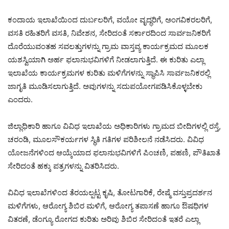
ಕಂದಾಯ ಇಲಾಖೆಯಿಂದ ದುರ್ಬಲರಿಗೆ, ವಯೋ ವೃದ್ಧರಿಗೆ, ಅಂಗವಿಕರಲರಿಗೆ,
ವಸತಿ ರಹಿತರಿಗೆ ವಸತಿ, ನಿವೇಶನ, ಸೇರಿದಂತೆ ಸರ್ಕಾರದಿಂದ ಸಾರ್ವಜನಿಕರಿಗೆ
ದೊರೆಯುವಂತಹ ಸವಲತ್ತುಗಳನ್ನು ಗ್ರಾಮ ವಾಸ್ತವ್ಯ ಕಾರ್ಯಕ್ರಮದ ಮೂಲಕ
ಯಶಸ್ವಿಯಾಗಿ ಅರ್ಹ ಫಲಾನುಭವಿಗಳಿಗೆ ನೀಡಲಾಗುತ್ತಿದೆ. ಈ ಕುರಿತು ಎಲ್ಲಾ
ಇಲಾಖೆಯ ಕಾರ್ಯಕ್ರಮಗಳ ಕುರಿತು ಮಳಿಗೆಗಳನ್ನು ಸ್ಥಾಪಿಸಿ ಸಾರ್ವಜನಿಕರಲ್ಲಿ
ಜಾಗೃತಿ ಮೂಡಿಸಲಾಗುತ್ತಿದೆ. ಅವುಗಳನ್ನು ಸದುಪಯೋಗಪಡಿಸಿಕೊಳ್ಳಬೇಕು
ಎಂದರು.
ಜಿಲ್ಲಾಧಿಕಾರಿ ಹಾಗೂ ವಿವಿಧ ಇಲಾಖೆಯ ಅಧಿಕಾರಿಗಳು ಗ್ರಾಮದ ಬೀದಿಗಳಲ್ಲಿ ರಸ್ತೆ,
ಚರಂಡಿ, ಮೂಲಸೌಕರ್ಯಗಳ ಸ್ಥಿತಿ ಗತಿಗಳ ಪರಿಶೀಲನೆ ನಡೆಸಿದರು. ವಿವಿಧ
ಯೋಜನೆಗಳಿಂದ ಆಯ್ಕೆಯಾದ ಫಲಾನುಭವಿಗಳಿಗೆ ಪಿಂಚಣಿ, ಪಹಣಿ, ಪೌತಿಖಾತೆ
ಸೇರಿದಂತೆ ಹಕ್ಕು ಪತ್ರಗಳನ್ನು‌ ವಿತರಿಸಿದರು.
ವಿವಿಧ ಇಲಾಖೆಗಳಿಂದ ತೆರಯಲ್ಪಟ್ಟ ಕೃಷಿ, ತೋಟಗಾರಿಕೆ, ರೇಷ್ಮೆ ವಸ್ತುಪ್ರದರ್ಶನ
ಮಳಿಗೆಗಳು, ಆರೋಗ್ಯ ಶಿಬಿರ ಮಳಿಗೆ, ಆರೋಗ್ಯ ತಪಾಸಣೆ ಹಾಗೂ ಔಷಧಿಗಳ
ವಿತರಣೆ, ಡೆಂಗ್ಯೂ ರೋಗದ ಕುರಿತು ಅರಿವು ಶಿಬಿರ ಸೇರಿದಂತೆ ಇತರೆ ಎಲ್ಲಾ