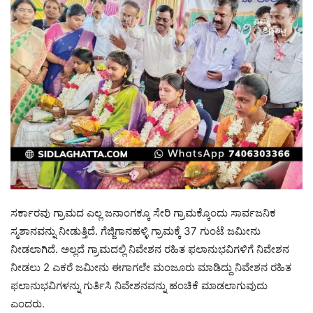
ಸರ್ಕಾರವು ಗ್ರಾಮದ ಎಲ್ಲ ಜನಾಂಗಕ್ಕೂ ಸೇರಿ ಗ್ರಾಮಕ್ಕೊಂದು ಸಾರ್ವಜನಿಕ
ಸ್ಮಶಾನವನ್ನು ನೀಡುತ್ತಿದೆ. ಗೆಜ್ಜಿಗಾನಹಳ್ಳಿ ಗ್ರಾಮಕ್ಕೆ 37 ಗುಂಟೆ ಜಮೀನು‌
ನೀಡಲಾಗಿದೆ. ಅಲ್ಲದೆ ಗ್ರಾಮದಲ್ಲಿ ನಿವೇಶನ ರಹಿತ ಫಲಾನುಭವಿಗಳಿಗೆ ನಿವೇಶನ
ನೀಡಲು 2 ಎಕರೆ ಜಮೀನು ಈಗಾಗಲೇ ಮಂಜೂರು ಮಾಡಿದ್ದು ನಿವೇಶನ ರಹಿತ
ಫಲಾನುಭವಿಗಳನ್ನು ಗುರ್ತಿಸಿ ನಿವೇಶನವನ್ನು ಹಂಚಿಕೆ ಮಾಡಲಾಗುವುದು
ಎಂದರು.