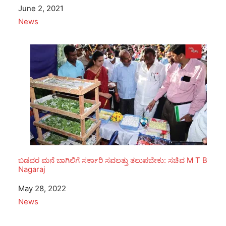
Date
June 2, 2021
In relation to
News
ಬಡವರ ಮನೆ ಬಾಗಿಲಿಗೆ ಸರ್ಕಾರಿ ಸವಲತ್ತು ತಲುಪಬೇಕು: ಸಚಿವ M T B
Nagaraj
Date
May 28, 2022
In relation to
News