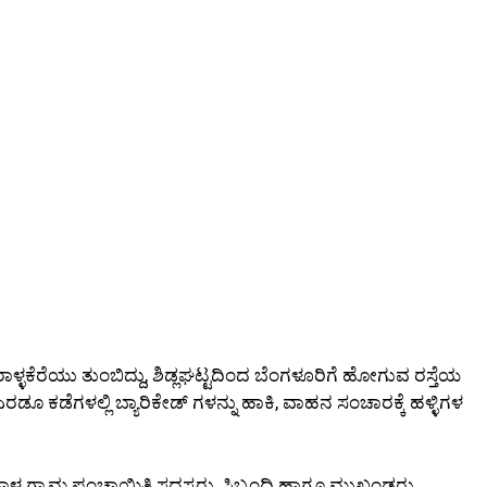
ರಾಳ್ಳಕೆರೆಯು ತುಂಬಿದ್ದು, ಶಿಡ್ಲಘಟ್ಟದಿಂದ ಬೆಂಗಳೂರಿಗೆ ಹೋಗುವ ರಸ್ತೆಯ
ರಡೂ ಕಡೆಗಳಲ್ಲಿ ಬ್ಯಾರಿಕೇಡ್ ಗಳನ್ನು ಹಾಕಿ, ವಾಹನ ಸಂಚಾರಕ್ಕೆ ಹಳ್ಳಿಗಳ
ಿಗನಾಳ ಗ್ರಾಮ ಪಂಚಾಯಿತಿ ಸದಸ್ಯರು, ಸಿಬ್ಬಂದಿ ಹಾಗೂ ಮುಖಂಡರು