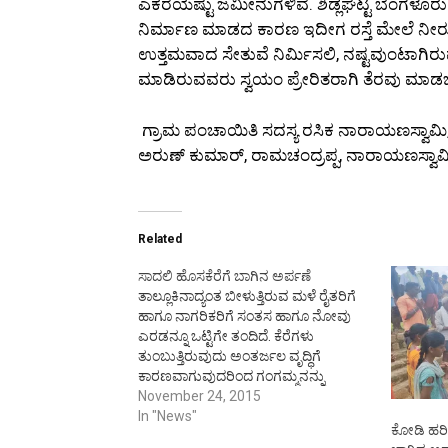
ಎಕರೆಯಷ್ಟು ಜಮೀನುಗಳಿವೆ. ಶಿಡ್ಲಘಟ್ಟ ಬೆಂಗಳೂರ
ನಿರ್ಮಾಣ ಮಾಡದ ಕಾರಣ ಇದೀಗ ರಸ್ತೆ ಮೇಲೆ ನೀರು
ಉತ್ತಮವಾದ ಸೇತುವೆ ನಿರ್ಮಿಸಲಿ, ನಷ್ಟವುಂಟಾಗಿರುವ
ಮಾಡಿರುವವರು ಸ್ವಯಂ ಪ್ರೇರಿತರಾಗಿ ತೆರವು ಮಾಡ
ಗ್ರಾಮ ಪಂಚಾಯಿತಿ ಸದಸ್ಯ ರಸಿಕ ನಾರಾಯಣಸ್ವಾಮಿ, ಕ
ಅರುಣ್ ಕುಮಾರ್, ರಾಮಚಂದ್ರಪ್ಪ, ನಾರಾಯಣಸ್ವಾಮಿ, 
Related
ಸಾದಲಿ ಹೊಸಕೆರೆಗೆ ಬಾಗಿನ ಅರ್ಪಣೆ
ತಾಲ್ಲೂಕಿನಾದ್ಯಂತ ಬೀಳುತ್ತಿರುವ ಮಳೆ ರೈತರಿಗೆ
ಹಾಗೂ ನಾಗರಿಕರಿಗೆ ಸಂತಸ ಹಾಗೂ ನೋವು
ಎರಡನ್ನೂ ಒಟ್ಟಿಗೇ ತಂದಿದೆ. ಕೆರೆಗಳು
ತುಂಬುತ್ತಿರುವುದು ಅಂತರ್ಜಲ ವೃದ್ಧಿಗೆ
ಕಾರಣವಾಗುವುದರಿಂದ ಗಂಗಮ್ಮನನ್ನು
ಪೂಜಿಸುವುದು ನಮ್ಮೆಲ್ಲರ ಕರ್ತವ್ಯ ಎಂದು
November 24, 2015
ಕೆ.ಪಿ.ಸಿ.ಸಿ ಉಪಾಧ್ಯಕ್ಷ ವಿ.ಮುನಿಯಪ್ಪ ತಿಳಿಸಿದರು.
In "News"
ಕೋಡಿ ಹರಿದ 
ತಾಲ್ಲೂಕಿನ ಸಾದಲಿ ಹೊಸಕೆರೆ ಸುಮಾರು 8