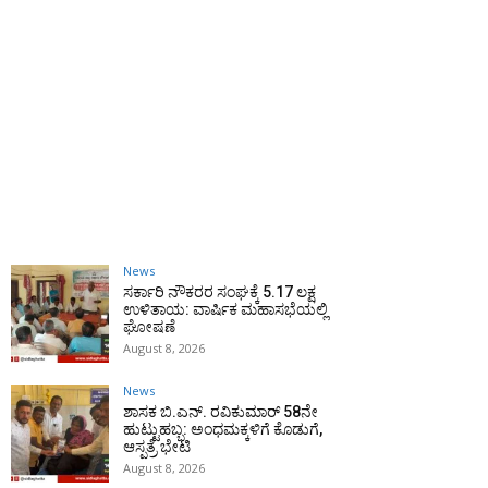
News
ಸರ್ಕಾರಿ ನೌಕರರ ಸಂಘಕ್ಕೆ ₹5.17 ಲಕ್ಷ
ಉಳಿತಾಯ: ವಾರ್ಷಿಕ ಮಹಾಸಭೆಯಲ್ಲಿ
ಘೋಷಣೆ
August 8, 2026
News
ಶಾಸಕ ಬಿ.ಎನ್. ರವಿಕುಮಾರ್ 58ನೇ
ಹುಟ್ಟುಹಬ್ಬ: ಅಂಧಮಕ್ಕಳಿಗೆ ಕೊಡುಗೆ,
ಆಸ್ಪತ್ರೆ ಭೇಟಿ
August 8, 2026