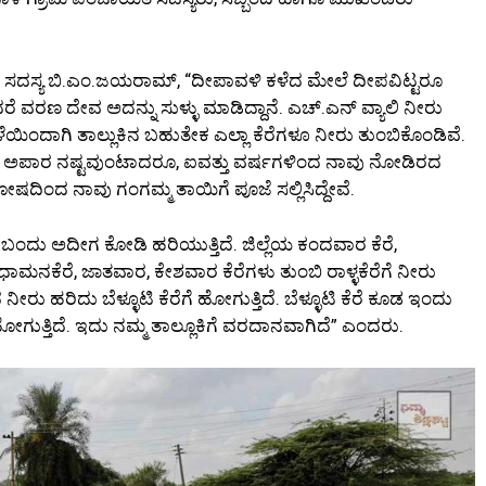
 ಸದಸ್ಯ ಬಿ.ಎಂ.ಜಯರಾಮ್, “ದೀಪಾವಳಿ ಕಳೆದ ಮೇಲೆ ದೀಪವಿಟ್ಟರೂ
ೆ ವರಣ ದೇವ ಅದನ್ನು ಸುಳ್ಳು ಮಾಡಿದ್ದಾನೆ. ಎಚ್.ಎನ್ ವ್ಯಾಲಿ ನೀರು
ಳೆಯಿಂದಾಗಿ ತಾಲ್ಲುಕಿನ ಬಹುತೇಕ ಎಲ್ಲಾ ಕೆರೆಗಳೂ ನೀರು ತುಂಬಿಕೊಂಡಿವೆ.
ದಾಗಿ ಅಪಾರ ನಷ್ಟವುಂಟಾದರೂ, ಐವತ್ತು ವರ್ಷಗಳಿಂದ ನಾವು ನೋಡಿರದ
ಷದಿಂದ ನಾವು ಗಂಗಮ್ಮ ತಾಯಿಗೆ ಪೂಜೆ ಸಲ್ಲಿಸಿದ್ದೇವೆ.
ೆ ಬಂದು ಅದೀಗ ಕೋಡಿ ಹರಿಯುತ್ತಿದೆ. ಜಿಲ್ಲೆಯ ಕಂದವಾರ ಕೆರೆ,
ಾಮನಕೆರೆ, ಜಾತವಾರ, ಕೇಶವಾರ ಕೆರೆಗಳು ತುಂಬಿ ರಾಳ್ಳಕೆರೆಗೆ ನೀರು
ೀರು ಹರಿದು ಬೆಳ್ಳೂಟಿ ಕೆರೆಗೆ ಹೋಗುತ್ತಿದೆ. ಬೆಳ್ಳೂಟಿ ಕೆರೆ ಕೂಡ ಇಂದು
 ಹೋಗುತ್ತಿದೆ. ಇದು ನಮ್ಮ ತಾಲ್ಲೂಕಿಗೆ ವರದಾನವಾಗಿದೆ” ಎಂದರು.