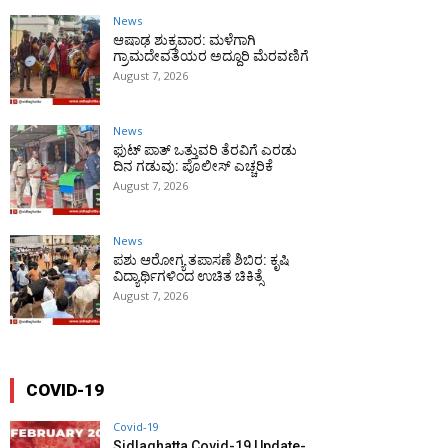
News
ಆಷಾಢ ಶುಕ್ರವಾರ: ಮಳೆಗಾಗಿ
ಗ್ರಾಮದೇವತೆಯರ ಅದ್ದೂರಿ ಮೆರವಣಿಗೆ
August 7, 2026
News
ಫುಟ್‌ ಪಾತ್ ಒತ್ತುವರಿ ತೆರವಿಗೆ ಎರಡು
ದಿನ ಗಡುವು: ಪೊಲೀಸ್ ಎಚ್ಚರಿಕೆ
August 7, 2026
News
ಪಶು ಆರೋಗ್ಯ ತಪಾಸಣೆ ಶಿಬಿರ: ಕೃಷಿ
ವಿದ್ಯಾರ್ಥಿಗಳಿಂದ ಉಚಿತ ಚಿಕಿತ್ಸೆ
August 7, 2026
COVID-19
Covid-19
Sidlaghatta Covid-19 Update-