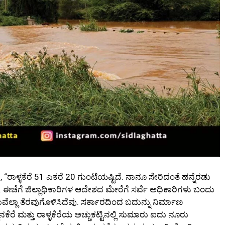
ಳ್ಳಕೆರೆ 51 ಎಕರೆ 20 ಗುಂಟೆಯಷ್ಟಿದೆ. ನಾನೂ ಸೇರಿದಂತೆ ಹನ್ನೆರಡು
ೆವು. ಈಚೆಗೆ ಜಿಲ್ಲಾಧಿಕಾರಿಗಳ ಆದೇಶದ ಮೇರೆಗೆ ಸರ್ವೆ ಅಧಿಕಾರಿಗಳು ಬಂದು
ವೆಲ್ಲಾ ತೆರವುಗೊಳಿಸಿದೆವು. ಸರ್ಕಾರದಿಂದ ಬದುನ್ನು ನಿರ್ಮಾಣ
ನಕೆರೆ ಮತ್ತು ರಾಳ್ಳಕೆರೆಯ ಅಚ್ಚುಕಟ್ಟಿನಲ್ಲಿ ಸುಮಾರು ಐದು ನೂರು