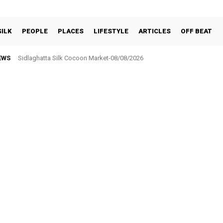
SILK
PEOPLE
PLACES
LIFESTYLE
ARTICLES
OFF BEAT
EWS
Sidlaghatta Silk Cocoon Market-08/08/2026
ಸರ್ಕಾರಿ ನೌಕರರ ಸಂಘಕ್ಕೆ ₹5.17 ಲಕ್ಷ ಉಳಿತಾಯ: ವಾರ್ಷಿಕ ಮಹಾಸಭೆಯಲ್ಲಿ ಘೋಷಣೆ