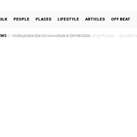
SILK
PEOPLE
PLACES
LIFESTYLE
ARTICLES
OFF BEAT
EWS
Sidlaghatta Silk Cocoon Market-06/08/2026