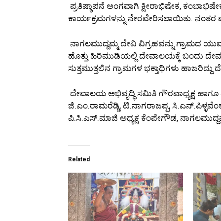
ಪ್ರತಿಷ್ಠಾಪನೆ ಅಂಗವಾಗಿ ಕ್ಷೀರಾಭಿಷೇಕ, ಕಂಬಾಭಿಷ
ಕಾರ್ಯಕ್ರಮಗಳನ್ನು ನೇರವೇರಿಸಲಾಯಿತು. ನಂತರ ಮಳ್ಳ
ನಾಗಲಮುದ್ದಮ್ಮ ದೇವಿ ವಿಗ್ರಹವನ್ನು ಗ್ರಾಮದ ಯ
ಹೊತ್ತು ಹಿರಿಮುಡಿಯಲ್ಲಿ ದೇವಾಲಯಕ್ಕೆ ಬಂದು ದೇವ
ಸುತ್ತಮುತ್ತಲಿನ ಗ್ರಾಮಗಳ ಭಕ್ತಾಧಿಗಳು ಹಾಜರಿದ್ದ
ದೇವಾಲಯ ಅಭಿವೃದ್ಧಿ ಸಮಿತಿ ಗೌರವಾಧ್ಯಕ್ಷ ಹಾಗೂ ಎ
ಜಿ.ಎಂ.ರಾಮರೆಡ್ಡಿ, ಟಿ.ನಾಗರಾಜಪ್ಪ, ಸಿ.ಎನ್.ಪಿಳ್ಳ
ಪಿ.ಸಿ.ಎಸ್.ಮಾಜಿ ಅಧ್ಯಕ್ಷ ಕೆಂಪೇಗೌಡ, ನಾಗಲಮುದ
Related