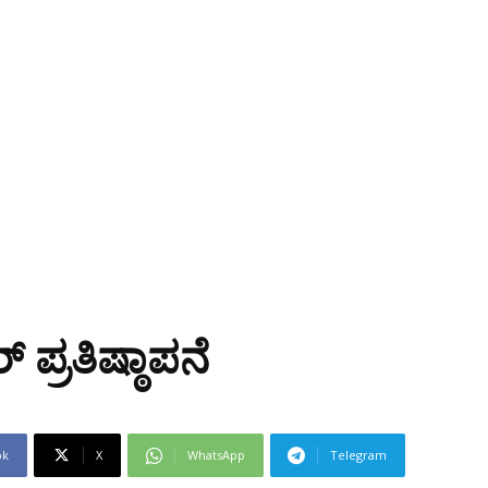
ಪ್ರತಿಷ್ಠಾಪನೆ
ok
X
WhatsApp
Telegram