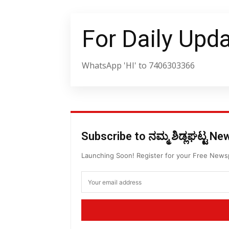
For Daily Upd
WhatsApp 'HI' to 7406303366
Subscribe to ನಮ್ಮ ಶಿಡ್ಲಘಟ್ಟ N
Launching Soon! Register for your Free New