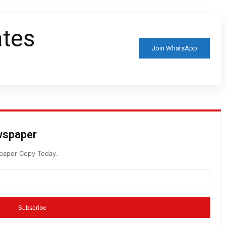
ates
Join WhatsApp
ewspaper
spaper Copy Today.
Subscribe