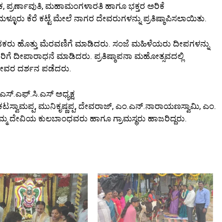
ೇಕ, ಪ್ರರ್ಣಾವುತಿ, ಮಹಾಮಂಗಳಾರತಿ ಹಾಗೂ ಭಕ್ತರ ಅರಿಕೆ
ೂರು ಕೆರೆ ಕಟ್ಟೆ ಮೇಲೆ ನಾಗರ ದೇವರುಗಳನ್ನು ಪ್ರತಿಷ್ಠಾಪಿಸಲಾಯಿತು.
ುವಕರು ಹೊತ್ತು ಮೆರವಣಿಗೆ ಮಾಡಿದರು. ಸಂಜೆ ಮಹಿಳೆಯರು ದೀಪಗಳನ್ನು
ರಿಗೆ ದೀಪಾರಾಧನೆ ಮಾಡಿದರು. ಪ್ರತಿಷ್ಠಾಪನಾ ಮಹೋತ್ಸವದಲ್ಲಿ
ು ದೇವರ ದರ್ಶನ ಪಡೆದರು.
ಸ್.ಎಫ್.ಸಿ.ಎಸ್ ಅಧ್ಯಕ್ಷ
ವೆಂಕಟಸ್ವಾಮಪ್ಪ, ಮುನಿಕೃಷ್ಣಪ್ಪ, ದೇವರಾಜ್, ಎಂ.ಎನ್.ನಾರಾಯಣಸ್ವಾಮಿ, ಎಂ.
್ದಮ್ಮ ದೇವಿಯ ಕುಲಬಾಂಧವರು ಹಾಗೂ ಗ್ರಾಮಸ್ಥರು ಹಾಜರಿದ್ದರು.