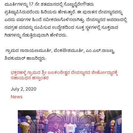
ಮೂರ್ತಿಗಳನ್ನು 17 ನೇ ಶತಮಾನದಲ್ಲಿ ಸೊಣ್ಣಬೈರೇಗೌಡರು
ಪ್ರತಿಷ್ಠಾಪಿಸಿರುವರೆಂದು ಹಿರಿಯರು ಹೇಳುತ್ತಾರೆ. ಈ ಪುರಾತನ ದೇವಸ್ಥಾನವನ್ನು
ಎರದು ವರ್ಷಗಳ ಹಿಂದೆ ನವೀಕರಣಗೊಳಿಸಲಾಗಿತ್ತು. ದೇವಸ್ಥಾನದ ಆವರಣದಲ್ಲಿ
ನವಗ್ರಹ ವನವನ್ನು ರೂಪಿಸುವ ಉದ್ದೇಶದಿಂದ ಸೂಕ್ತ ಸ್ಥಳಗಳಲ್ಲಿ ಸೂಕ್ತವಾದ
ಗಿಡಗಳನ್ನು ನೆಡುತ್ತಿರುವುದಾಗಿ ಹೇಳಿದರು.
ಗ್ರಾಮದ ನಾರಾಯಣಮೂರ್ತಿ, ವೆಂಕಟೇಶಮೂರ್ತಿ, ಎಂ.ಎಲ್.ರಾಜಣ್ಣ,
ಶಿವಕುಮಾರ್ ಹಾಜರಿದ್ದರು.
ಭಕ್ತರಹಳ್ಳಿ ಗ್ರಾಮದ ಶ್ರೀ ಜಲಕಂಠೇಶ್ವರ ದೇವಸ್ಥಾನದ ಜೀರ್ಣೋದ್ಧಾರಕ್ಕೆ
ಸಹಾಯಧನ ಹಸ್ತಾಂತರ
Date
July 2, 2020
In relation to
News