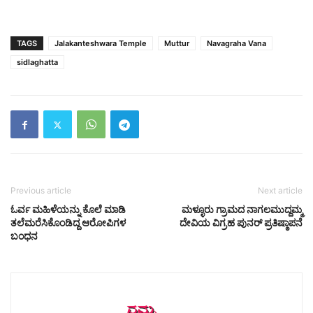
TAGS
Jalakanteshwara Temple
Muttur
Navagraha Vana
sidlaghatta
Previous article
Next article
ಓರ್ವ ಮಹಿಳೆಯನ್ನು ಕೊಲೆ ಮಾಡಿ
ಮಳ್ಳೂರು ಗ್ರಾಮದ ನಾಗಲಮುದ್ದಮ್ಮ
ತಲೆಮರೆಸಿಕೊಂಡಿದ್ದ ಆರೋಪಿಗಳ
ದೇವಿಯ ವಿಗ್ರಹ ಪುನರ್ ಪ್ರತಿಷ್ಠಾಪನೆ
ಬಂಧನ