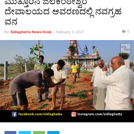
ಮುತ್ತೂರಿನ ಜಲಕಂಠೇಶ್ವರ
ದೇವಾಲಯದ ಆವರಣದಲ್ಲಿ ನವಗ್ರಹ
ವನ
0
By
Sidlaghatta News Desk
-
February 3, 2021