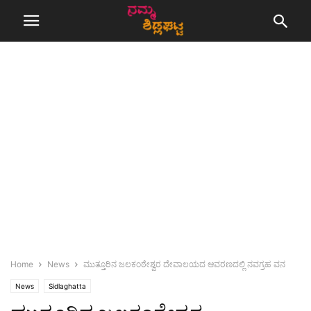
Home
News
ಮುತ್ತೂರಿನ ಜಲಕಂಠೇಶ್ವರ ದೇವಾಲಯದ ಆವರಣದಲ್ಲಿ ನವಗ್ರಹ ವನ
News
Sidlaghatta