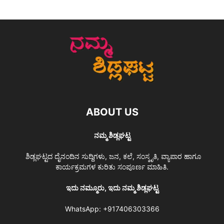
ABOUT US
ನಮ್ಮ ಶಿಡ್ಲಘಟ್ಟ
ಶಿಡ್ಲಘಟ್ಟದ ದೈನಂದಿನ ಸುದ್ದಿಗಳು, ಜನ, ಕಲೆ, ಸಂಸ್ಕೃತಿ, ವ್ಯಾಪಾರ ಹಾಗೂ
ಕಾರ್ಯಕ್ರಮಗಳ ಕುರಿತು ಸಂಪೂರ್ಣ ಮಾಹಿತಿ.
ಇದು ನಮ್ಮೂರು, ಇದು ನಮ್ಮ ಶಿಡ್ಲಘಟ್ಟ
WhatsApp:
+917406303366