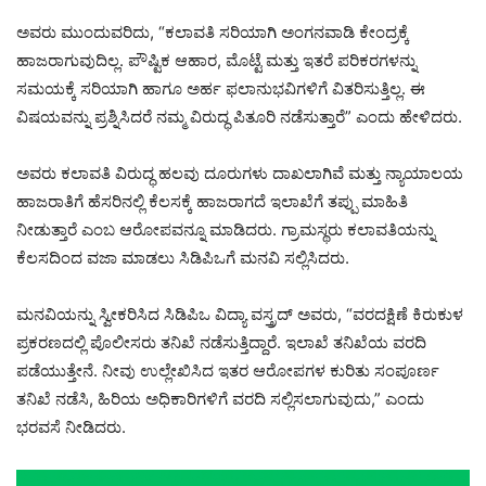
ಅವರು ಮುಂದುವರಿದು, “ಕಲಾವತಿ ಸರಿಯಾಗಿ ಅಂಗನವಾಡಿ ಕೇಂದ್ರಕ್ಕೆ
ಹಾಜರಾಗುವುದಿಲ್ಲ. ಪೌಷ್ಟಿಕ ಆಹಾರ, ಮೊಟ್ಟೆ ಮತ್ತು ಇತರೆ ಪರಿಕರಗಳನ್ನು
ಸಮಯಕ್ಕೆ ಸರಿಯಾಗಿ ಹಾಗೂ ಅರ್ಹ ಫಲಾನುಭವಿಗಳಿಗೆ ವಿತರಿಸುತ್ತಿಲ್ಲ. ಈ
ವಿಷಯವನ್ನು ಪ್ರಶ್ನಿಸಿದರೆ ನಮ್ಮ ವಿರುದ್ಧ ಪಿತೂರಿ ನಡೆಸುತ್ತಾರೆ” ಎಂದು ಹೇಳಿದರು.
ಅವರು ಕಲಾವತಿ ವಿರುದ್ಧ ಹಲವು ದೂರುಗಳು ದಾಖಲಾಗಿವೆ ಮತ್ತು ನ್ಯಾಯಾಲಯ
ಹಾಜರಾತಿಗೆ ಹೆಸರಿನಲ್ಲಿ ಕೆಲಸಕ್ಕೆ ಹಾಜರಾಗದೆ ಇಲಾಖೆಗೆ ತಪ್ಪು ಮಾಹಿತಿ
ನೀಡುತ್ತಾರೆ ಎಂಬ ಆರೋಪವನ್ನೂ ಮಾಡಿದರು. ಗ್ರಾಮಸ್ಥರು ಕಲಾವತಿಯನ್ನು
ಕೆಲಸದಿಂದ ವಜಾ ಮಾಡಲು ಸಿಡಿಪಿಒಗೆ ಮನವಿ ಸಲ್ಲಿಸಿದರು.
ಮನವಿಯನ್ನು ಸ್ವೀಕರಿಸಿದ ಸಿಡಿಪಿಒ ವಿದ್ಯಾ ವಸ್ತ್ರದ್ ಅವರು, “ವರದಕ್ಷಿಣೆ ಕಿರುಕುಳ
ಪ್ರಕರಣದಲ್ಲಿ ಪೊಲೀಸರು ತನಿಖೆ ನಡೆಸುತ್ತಿದ್ದಾರೆ. ಇಲಾಖೆ ತನಿಖೆಯ ವರದಿ
ಪಡೆಯುತ್ತೇನೆ. ನೀವು ಉಲ್ಲೇಖಿಸಿದ ಇತರ ಆರೋಪಗಳ ಕುರಿತು ಸಂಪೂರ್ಣ
ತನಿಖೆ ನಡೆಸಿ, ಹಿರಿಯ ಅಧಿಕಾರಿಗಳಿಗೆ ವರದಿ ಸಲ್ಲಿಸಲಾಗುವುದು,” ಎಂದು
ಭರವಸೆ ನೀಡಿದರು.