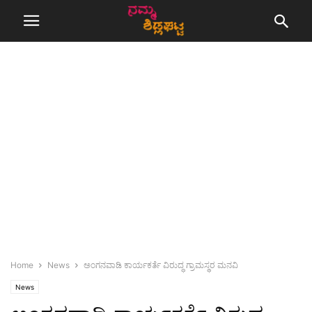
Home
News
ಅಂಗನವಾಡಿ ಕಾರ್ಯಕರ್ತೆ ವಿರುದ್ಧ ಗ್ರಾಮಸ್ಥರ ಮನವಿ
News