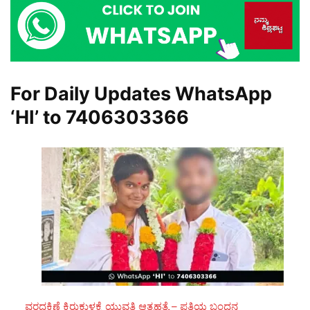
For Daily Updates WhatsApp
‘HI’ to
7406303366
ವರದಕ್ಷಿಣೆ ಕಿರುಕುಳಕ್ಕೆ ಯುವತಿ ಆತ್ಮಹತ್ಯೆ – ಪತಿಯ ಬಂಧನ