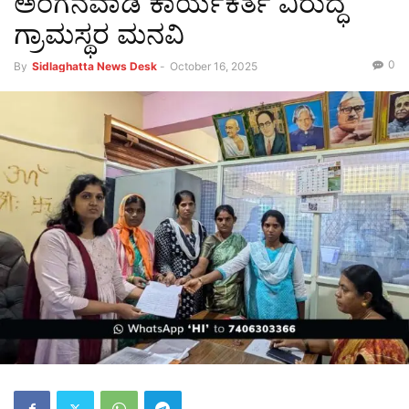
ಅಂಗನವಾಡಿ ಕಾರ್ಯಕರ್ತೆ ವಿರುದ್ಧ
ಗ್ರಾಮಸ್ಥರ ಮನವಿ
0
By
Sidlaghatta News Desk
-
October 16, 2025