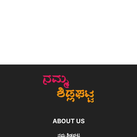
ABOUT US
ನಮ್ಮ ಶಿಡ್ಲಘಟ್ಟ