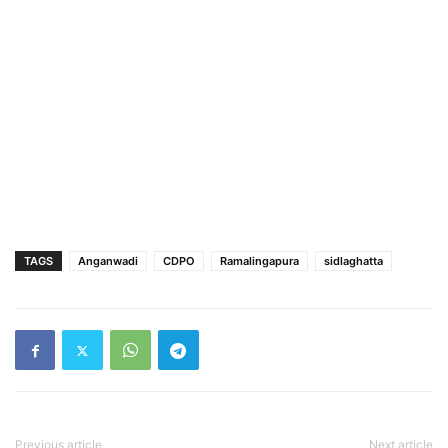
TAGS
Anganwadi
CDPO
Ramalingapura
sidlaghatta
Previous article
Next article