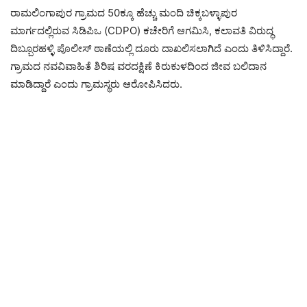
ರಾಮಲಿಂಗಾಪುರ ಗ್ರಾಮದ 50ಕ್ಕೂ ಹೆಚ್ಚು ಮಂದಿ ಚಿಕ್ಕಬಳ್ಳಾಪುರ
ಮಾರ್ಗದಲ್ಲಿರುವ ಸಿಡಿಪಿಒ (CDPO) ಕಚೇರಿಗೆ ಆಗಮಿಸಿ, ಕಲಾವತಿ ವಿರುದ್ಧ
ದಿಬ್ಬೂರಹಳ್ಳಿ ಪೊಲೀಸ್ ಠಾಣೆಯಲ್ಲಿ ದೂರು ದಾಖಲಿಸಲಾಗಿದೆ ಎಂದು ತಿಳಿಸಿದ್ದಾರೆ.
ಗ್ರಾಮದ ನವವಿವಾಹಿತೆ ಶಿರಿಷ ವರದಕ್ಷಿಣೆ ಕಿರುಕುಳದಿಂದ ಜೀವ ಬಲಿದಾನ
ಮಾಡಿದ್ದಾರೆ ಎಂದು ಗ್ರಾಮಸ್ಥರು ಆರೋಪಿಸಿದರು.