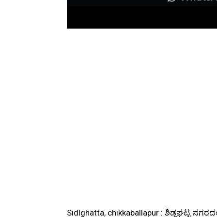
Sidlghatta, chikkaballapur : ಶಿಡ್ಲಘಟ್ಟ ನಗರ