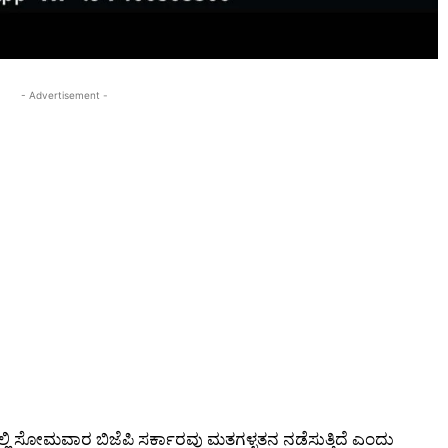
- Advertisement -
ದಲ್ಲಿ ಸೋಮವಾರ ಬಿಜೆಪಿ ಸರ್ಕಾರವು ಮತಗಳ್ಳತನ ನಡೆಸುತ್ತಿದೆ ಎಂದು