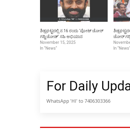
ಶಿಡ್ಲಘಟ್ಟದಲ್ಲಿ ನ.16 ರಂದು ‘ವೋಟ್ ಚೋರ್
ಶಿಡ್ಲಘಟ್ಟದ
ಗದ್ದಿ ಚೋಡ್’ ಸಹಿ ಅಭಿಯಾನ
ಚೋರ್ ಗದ್
November 15, 2025
Novembe
In "News"
In "News
For Daily Upd
WhatsApp 'HI' to 7406303366