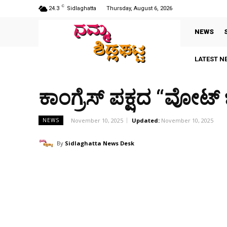
C
24.3
Sidlaghatta
Thursday, August 6, 2026
NEWS
LATEST N
ಕಾಂಗ್ರೆಸ್ ಪಕ್ಷದ “ವೋಟ
November 10, 2025
Updated:
November 10, 2025
NEWS
By
Sidlaghatta News Desk