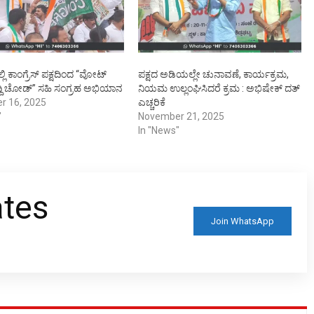
ಲ್ಲಿ ಕಾಂಗ್ರೆಸ್ ಪಕ್ಷದಿಂದ “ವೋಟ್
ಪಕ್ಷದ ಅಡಿಯಲ್ಲೇ ಚುನಾವಣೆ, ಕಾರ್ಯಕ್ರಮ,
ದಿ ಚೋಡ್” ಸಹಿ ಸಂಗ್ರಹ ಅಭಿಯಾನ
ನಿಯಮ ಉಲ್ಲಂಘಿಸಿದರೆ ಕ್ರಮ : ಅಭಿಷೇಕ್ ದತ್
r 16, 2025
ಎಚ್ಚರಿಕೆ
"
November 21, 2025
In "News"
ates
Join WhatsApp