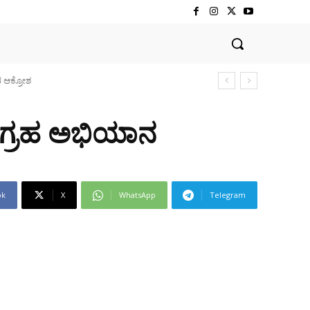
ಸಂಗ್ರಹ ಅಭಿಯಾನ
ok
X
WhatsApp
Telegram