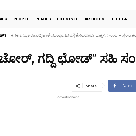
SILK
PEOPLE
PLACES
LIFESTYLE
ARTICLES
OFF BEAT
EWS
Sidlaghatta Silk Cocoon Market-06/08/2026
್ ಚೋರ್, ಗದ್ದಿ ಛೋಡ್” ಸಹಿ 
Facebo
Share
- Advertisement -