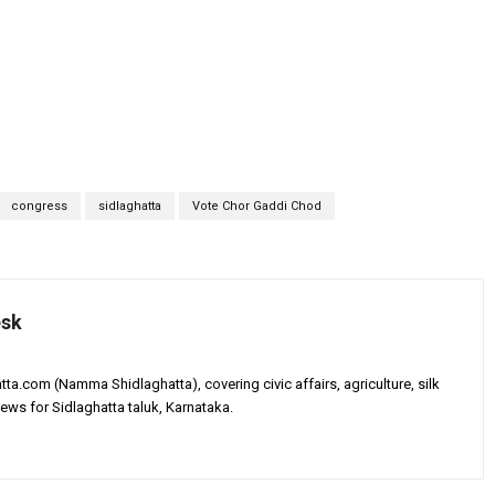
congress
sidlaghatta
Vote Chor Gaddi Chod
esk
tta.com (Namma Shidlaghatta), covering civic affairs, agriculture, silk
ews for Sidlaghatta taluk, Karnataka.