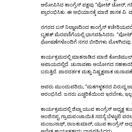
ಆರೋಪಿಸಿದ ಕಾಂಗ್ರೆಸ್ ಪಕ್ಷವು “ವೋಟ್ ಚೋರ್, ಗ
ಪ್ರಾರಂಭಿಸಿತು. ಈ ಅಭಿಯಾನಕ್ಕೆ ಮಾಜಿ ಶಾಸಕ ವಿ.
ನಗರದ ಬಸ್ ನಿಲ್ದಾಣದಿಂದ ಕಾಂಗ್ರೆಸ್ ಕಚೇರಿಯವರ
ಬೃಹತ್ ಮೆರವಣಿಗೆಯಲ್ಲಿ ಭಾಗವಹಿಸಿದರು. “ವೋಟ್ ಚ
ಘೋಷಣೆಗಳೊಂದಿಗೆ ನಗರ ಬೀದಿಗಳು ಮೊಳಗಿದವು.
ಕಾರ್ಯಕ್ರಮದಲ್ಲಿ ಮಾತನಾಡಿದ ಮಾಜಿ ಕೋಚಿಮುಲ್ ನಿರ್ದ
ಅಪಾಯದಲ್ಲಿದೆ. ಚುನಾವಣಾ ಆಯೋಗದ ಸಹಕಾರದಿಂದ
ಬರುತ್ತಿದೆ. ಪಾರದರ್ಶಕ ಮತ್ತು ನಿಷ್ಪಕ್ಷಪಾತ ಚುನ
ಅವರು ಮುಂದುವರಿದು, “ಮತಗಳ್ಳತನದ ವಿರುದ್ಧ ಜಾಗ
ಆರಂಭಿಸಿದೆ. ಜನರು ಎಚ್ಚರಿಕೆಯಿಂದ ಇರಬೇಕು, ಇಲ್ಲವಾ
ಕಾರ್ಯಕ್ರಮದಲ್ಲಿ ಜಿಲ್ಲಾ ಯುವ ಕಾಂಗ್ರೆಸ್ ಅಧ್ಯಕ್ಷ ಕ
ಆಂಜಿನಪ್ಪ, ಗ್ರಾಮಪಂಚಾಯಿತಿ ಸದಸ್ಯೆ ಬೆಳ್ಳೂಟಿ ವರಲಕ್
ಮಂಜುನಾಥ್, ರಾಜಕುಮಾರ್, ಯುವ ಕಾಂಗ್ರೆಸ್ ಅಧ್ಯಕ್ಷ 
ಅನೇಕ ಕಾರ್ಯಕರ್ತರು ಭಾಗವಹಿಸಿದ್ದರು.