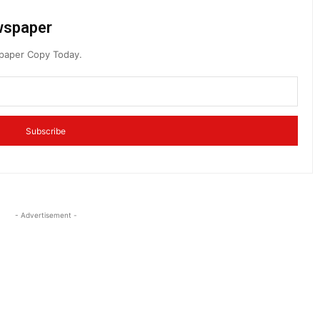
ewspaper
spaper Copy Today.
Subscribe
- Advertisement -