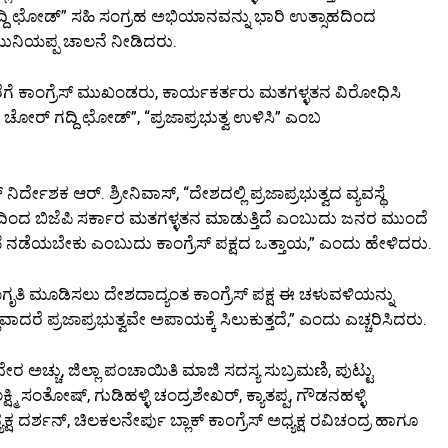
ದ್ದಿ ಛೋಡ್” ಸಹಿ ಸಂಗ್ರಹ ಅಭಿಯಾನವನ್ನು ಭಾರಿ ಉತ್ಸಾಹದಿಂದ
 ಮುನಿಯಪ್ಪ ಚಾಲನೆ ನೀಡಿದರು.
ೆಗೆ ಕಾಂಗ್ರೆಸ್ ಮುಖಂಡರು, ಕಾರ್ಯಕರ್ತರು ಮತಗಳ್ಳತನ ವಿರೋಧಿಸಿ
ೋರ್ ಗದ್ದಿ ಛೋಡ್”, “ಪ್ರಜಾಪ್ರಭುತ್ವ ಉಳಿಸಿ” ಎಂಬ
ೇಶಕ ಆರ್. ಶ್ರೀನಿವಾಸ್, “ದೇಶದಲ್ಲಿ ಪ್ರಜಾಪ್ರಭುತ್ವದ ವ್ಯವಸ್ಥೆ
 ಬಿಜೆಪಿ ಸರ್ಕಾರ ಮತಗಳ್ಳತನ ಮಾಡುತ್ತಿದೆ ಎಂಬುದು ಜನರ ಮುಂದೆ
ಾವಣೆ ನಡೆಯಬೇಕು ಎಂಬುದು ಕಾಂಗ್ರೆಸ್ ಪಕ್ಷದ ಒತ್ತಾಯ,” ಎಂದು ಹೇಳಿದರು.
ೃತಿ ಮೂಡಿಸಲು ದೇಶದಾದ್ಯಂತ ಕಾಂಗ್ರೆಸ್ ಪಕ್ಷ ಈ ಚಳುವಳಿಯನ್ನು
ದರೆ ಪ್ರಜಾಪ್ರಭುತ್ವವೇ ಅಪಾಯಕ್ಕೆ ಸಿಲುಕುತ್ತದೆ,” ಎಂದು ಎಚ್ಚರಿಸಿದರು.
ುಬೇರ ಅಚ್ಚು, ಜಿಲ್ಲಾ ಪಂಚಾಯಿತಿ ಮಾಜಿ ಸದಸ್ಯ ಸುಬ್ರಮಣಿ, ಪುಟ್ಟು
ಷ್ಮಿ ಸಂತೋಷ್, ಗುಡಿಹಳ್ಳಿ ಚಂದ್ರಶೇಖರ್, ಕ್ಯಾತಪ್ಪ, ಗೌಡನಹಳ್ಳಿ
ದರ್ಶನ್, ಚಿಲಕಲನೇರ್ಪು ಬ್ಲಾಕ್ ಕಾಂಗ್ರೆಸ್ ಅಧ್ಯಕ್ಷ ರವಿಚಂದ್ರ ಹಾಗೂ