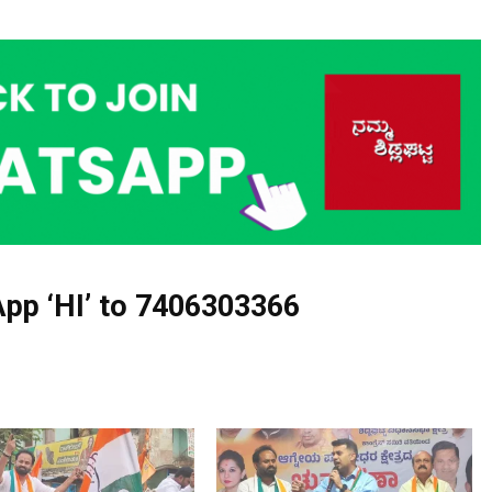
pp ‘HI’ to
7406303366