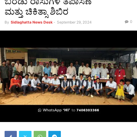
ಬರಡು ರಾಸುಗಳ ತಪಾಸಣೆ
ಮತ್ತು ಚಿಕಿತ್ಸಾ ಶಿಬಿರ
0
By
Sidlaghatta News Desk
-
September 29, 2024