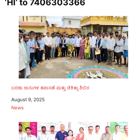
‘HI’ to
7406303366
ಬರಡು ರಾಸುಗಳ ತಪಾಸಣೆ ಮತ್ತು ಚಿಕಿತ್ಸಾ ಶಿಬಿರ
Date
August 9, 2025
In relation to
News