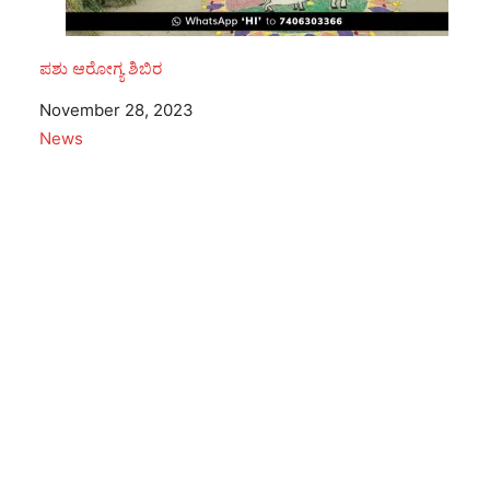
ಪಶು ಆರೋಗ್ಯ ಶಿಬಿರ
Date
November 28, 2023
In relation to
News