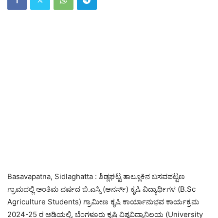
Basavapatna, Sidlaghatta : ಶಿಡ್ಲಘಟ್ಟ ತಾಲ್ಲೂಕಿನ ಬಸವಪಟ್ಟಣ
ಗ್ರಾಮದಲ್ಲಿ ಅಂತಿಮ ವರ್ಷದ ಬಿ.ಎಸ್ಸಿ (ಆನರ್ಸ್) ಕೃಷಿ ವಿದ್ಯಾರ್ಥಿಗಳ (B.Sc
Agriculture Students) ಗ್ರಾಮೀಣ ಕೃಷಿ ಕಾರ್ಯಾನುಭವ ಕಾರ್ಯಕ್ರಮ
2024-25 ರ ಅಡಿಯಲ್ಲಿ, ಬೆಂಗಳೂರು ಕೃಷಿ ವಿಶ್ವವಿದ್ಯಾನಿಲಯ (University