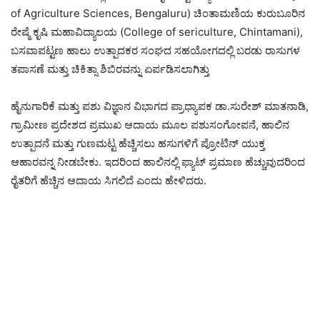
of Agriculture Sciences, Bengaluru) ಚಿಂತಾಮಣಿಯ ಕುರುಬೂರಿನ
ರೇಷ್ಮೆ ಕೃಷಿ ಮಹಾವಿದ್ಯಾಲಯ (College of sericulture, Chintamani),
ಬಸವಾಪಟ್ಟಣ ಹಾಲು ಉತ್ಪಾದಕರ ಸಂಘದ ಸಹಯೋಗದಲ್ಲಿ ಬರಡು ರಾಸುಗಳ
ತಪಾಸಣೆ ಮತ್ತು ಚಿಕಿತ್ಸಾ ಶಿಬಿರವನ್ನು ಏರ್ಪಡಿಸಲಾಗಿತ್ತು
ಹೈನುಗಾರಿಕೆ ಮತ್ತು ಪಶು ವಿಜ್ಞಾನ ವಿಭಾಗದ ಪ್ರಾಧ್ಯಾಪಕ ಡಾ.ಸುರೇಶ್ ಮಾತನಾಡಿ,
ಗ್ರಾಮೀಣ ಪ್ರದೇಶದ ಪ್ರಮುಖ ಆದಾಯ ಮೂಲ ಪಶುಸಂಗೋಪನೆ, ಹಾಲಿನ
ಉತ್ಪಾದನೆ ಮತ್ತು ಗುಣಮಟ್ಟ ಹೆಚ್ಚಿಸಲು ಹಸುಗಳಿಗೆ ಪ್ರೋಟಿನ್ ಯುಕ್ತ
ಆಹಾರವನ್ನ ನೀಡಬೇಕು. ಇದರಿಂದ ಹಾಲಿನಲ್ಲಿ ಫ್ಯಾಟ್ ಪ್ರಮಾಣ ಹೆಚ್ಚುವುದರಿಂದ
ರೈತರಿಗೆ ಹೆಚ್ಚಿನ ಆದಾಯ ಸಿಗಲಿದೆ ಎಂದು ಹೇಳಿದರು.