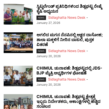
ಸ್ವಿಟ್ಜರ್ಲೆಂಡ್‌ ಪ್ರತಿನಿಧಿಗಳಿಂದ ಶಿಡ್ಲಘಟ್ಟ ರೇಷ್ಮೆ
ಕೃಷಿ ಅಧ್ಯಯನ
Sidlaghatta News Desk
-
NEWS
January 27, 2026
ಅಗಲಿದ ಮಗನ ನೆನಪಿನಲ್ಲಿ ಅಕ್ಷರ ದಾಸೋಹ;
ಶಾಲಾ ಮಕ್ಕಳಿಗೆ ನೀರಿನ ಬಾಟಲಿ, ಪುಸ್ತಕ
ವಿತರಣೆ
Sidlaghatta News Desk
-
NEWS
January 20, 2026
CHIMUL ಚುನಾವಣೆ: ಶಿಡ್ಲಘಟ್ಟದಲ್ಲಿ JDS-
BJP ಮೈತ್ರಿ ಅಭ್ಯರ್ಥಿಗಳ ಘೋಷಣೆ
Sidlaghatta News Desk
-
NEWS
January 20, 2026
CHIMUL ಚುನಾವಣೆ: ಶಿಡ್ಲಘಟ್ಟ ಕ್ಷೇತ್ರಕ್ಕೆ
ಇಬ್ಬರು ನಿರ್ದೇಶಕರು, ಆಕಾಂಕ್ಷಿಗಳಲ್ಲಿ ಹೆಚ್ಚಿದ
ಸಂಚಲನ