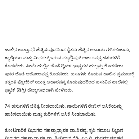
ಹಾಲಿನ ಉತ್ಪಾದನೆ ಹೆಚ್ಚಿಸುವುದರಿಂದ ರೈತರು ಹೆಚ್ಚಿನ ಆದಾಯ ಗಳಿಸಬಹುದು,
ಕ್ಯಾಲ್ಸಿಯಂ ಮತ್ತು ಮಿನರಲ್ಸ್ ಇರುವ ನ್ಯೂಟ್ರಿಷನ್ ಆಹಾರವನ್ನ ಹಸುಗಳಿಗೆ
ಕೊಡಬೇಕು. ಸೀಮೆ ಹುಲ್ಲಿನ ಜೊತೆ ದ್ವಿದಳ ಧಾನ್ಯಗಳ ಹುಲ್ಲನ್ನು ಕೊಡಬೇಕು.
ಇದರ ಜೊತೆ ಅಜೋಲವನ್ನ ಕೊಡಬೇಕು. ಹಸುಗಳು ಕೊಡುವ ಹಾಲಿನ ಪ್ರಮಾಣಕ್ಕೆ
ತಕ್ಕಂತೆ ಪ್ರೋಟಿನ್ ಯುಕ್ತ ಆಹಾರವನ್ನ ಕೊಡುವುದರಿಂದ ಹಸುವಿನ ಹಾಲಿನಲ್ಲಿ
ಫ್ಯಾಟ್ (ಡಿಗ್ರಿ) ಹೆಚ್ಚಾಗುವುದಾಗಿ ಹೇಳಿದರು.
74 ಹಸುಗಳಿಗೆ ಚಿಕಿತ್ಸೆ ನೀಡಲಾಯಿತು. ನಾಯಿಗಳಿಗೆ ರೇಬಿಸ್ ಲಸಿಕೆಯನ್ನು
ಹಾಕಿಸಲಾಯಿತು ಮತ್ತು ಕುರಿಗಳಿಗೆ ಲಸಿಕೆ ನೀಡಲಾಯಿತು.
ತೋಟಗಾರಿಕೆ ವಿಭಾಗದ ಸಹಪ್ರಾಧ್ಯಾಪಕ ಡಾ.ಶಿವಪ್ಪ, ಕೃಷಿ ಸಮಾಜ ವಿಜ್ಞಾನ
ವಿಭಾಗದ ಸಹಪ್ರಾಧ್ಯಾಪಕ ಡಾ. ಶ್ರೀನಿವಾಸ ರೆಡ್ಡಿ. ಎಂ.ವಿ, ಮಳಮಾಚನಹಳ್ಳಿ