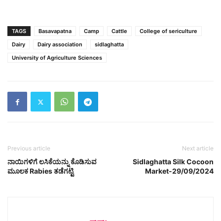
TAGS
Basavapatna
Camp
Cattle
College of sericulture
Dairy
Dairy association
sidlaghatta
University of Agriculture Sciences
Previous article
Next article
ನಾಯಿಗಳಿಗೆ ಲಸಿಕೆಯನ್ನು ಕೊಡಿಸುವ
Sidlaghatta Silk Cocoon
ಮೂಲಕ Rabies ತಡೆಗಟ್ಟಿ
Market-29/09/2024