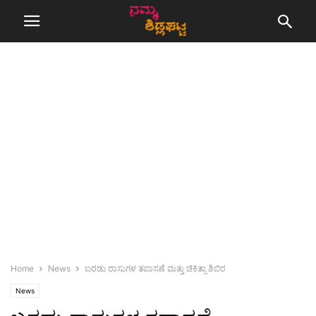
Home
News
ಬರಡು ರಾಸುಗಳ ತಪಾಸಣೆ ಮತ್ತು ಚಿಕಿತ್ಸಾ ಶಿಬಿರ
News