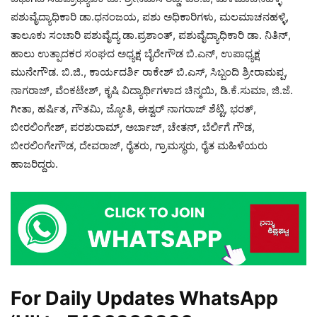
ಪಶುವೈದ್ಯಾಧಿಕಾರಿ ಡಾ.ಧನಂಜಯ, ಪಶು ಅಧಿಕಾರಿಗಳು, ಮಲಮಾಚನಹಳ್ಳಿ,
ತಾಲೂಕು ಸಂಚಾರಿ ಪಶುವೈದ್ಯ ಡಾ.ಪ್ರಶಾಂತ್, ಪಶುವೈದ್ಯಾಧಿಕಾರಿ ಡಾ. ನಿತಿನ್,
ಹಾಲು ಉತ್ಪಾದಕರ ಸಂಘದ ಅಧ್ಯಕ್ಷ ಬೈರೇಗೌಡ ಬಿ.ಎನ್, ಉಪಾಧ್ಯಕ್ಷ
ಮುನೇಗೌಡ. ಬಿ.ಜಿ., ಕಾರ್ಯದರ್ಶಿ ರಾಕೇಶ್ ಬಿ.ಎಸ್, ಸಿಬ್ಬಂದಿ ಶ್ರೀರಾಮಪ್ಪ,
ನಾಗರಾಜ್, ವೆಂಕಟೇಶ್, ಕೃಷಿ ವಿದ್ಯಾರ್ಥಿಗಳಾದ ಚಿನ್ಮಯಿ, ಡಿ.ಕೆ.ಸುಮಾ, ಜಿ.ಜೆ.
ಗೀತಾ, ಹರ್ಷಿತ, ಗೌತಮಿ, ಜ್ಯೋತಿ, ಈಶ್ವರ್ ನಾಗರಾಜ್ ಶೆಟ್ಟಿ, ಭರತ್,
ಬೀರಲಿಂಗೇಶ್, ಪರಶುರಾಮ್, ಅರ್ಬಾಜ್, ಚೇತನ್, ಬೆರ್ಲಿಗೆ ಗೌಡ,
ಬೀರಲಿಂಗೇಗೌಡ, ದೇವರಾಜ್, ರೈತರು, ಗ್ರಾಮಸ್ಥರು, ರೈತ ಮಹಿಳೆಯರು
ಹಾಜರಿದ್ದರು.
For Daily Updates WhatsApp