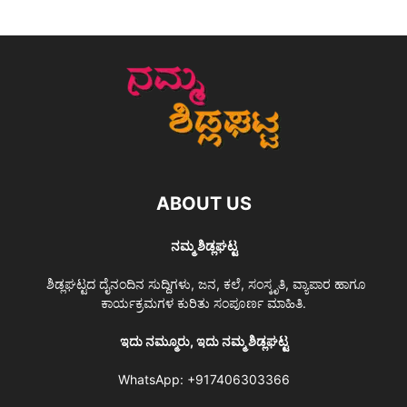
ABOUT US
ನಮ್ಮ ಶಿಡ್ಲಘಟ್ಟ
ಶಿಡ್ಲಘಟ್ಟದ ದೈನಂದಿನ ಸುದ್ದಿಗಳು, ಜನ, ಕಲೆ, ಸಂಸ್ಕೃತಿ, ವ್ಯಾಪಾರ ಹಾಗೂ
ಕಾರ್ಯಕ್ರಮಗಳ ಕುರಿತು ಸಂಪೂರ್ಣ ಮಾಹಿತಿ.
ಇದು ನಮ್ಮೂರು, ಇದು ನಮ್ಮ ಶಿಡ್ಲಘಟ್ಟ
WhatsApp:
+917406303366