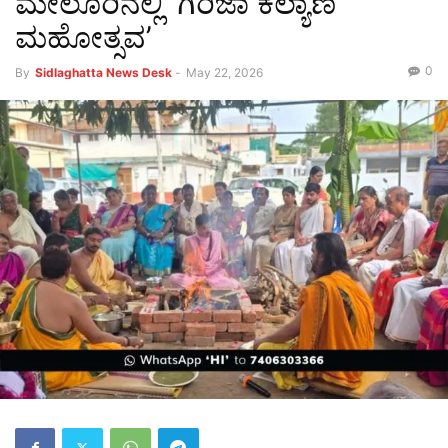
ಮೇಲೂರಿನಲ್ಲಿ ‘ಗಿರಿಜಾ ಕಲ್ಯಾಣ
ಮಹೋತ್ಸವ’
0
By
Sidlaghatta News Desk
-
May 22, 2026