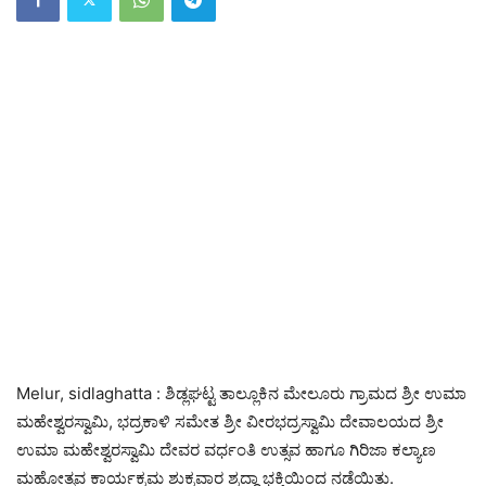
Melur, sidlaghatta : ಶಿಡ್ಲಘಟ್ಟ ತಾಲ್ಲೂಕಿನ ಮೇಲೂರು ಗ್ರಾಮದ ಶ್ರೀ ಉಮಾ
ಮಹೇಶ್ವರಸ್ವಾಮಿ, ಭದ್ರಕಾಳಿ ಸಮೇತ ಶ್ರೀ ವೀರಭದ್ರಸ್ವಾಮಿ ದೇವಾಲಯದ ಶ್ರೀ
ಉಮಾ ಮಹೇಶ್ವರಸ್ವಾಮಿ ದೇವರ ವರ್ಧಂತಿ ಉತ್ಸವ ಹಾಗೂ ಗಿರಿಜಾ ಕಲ್ಯಾಣ
ಮಹೋತ್ಸವ ಕಾರ್ಯಕ್ರಮ ಶುಕ್ರವಾರ ಶ್ರದ್ಧಾ ಭಕ್ತಿಯಿಂದ ನಡೆಯಿತು.