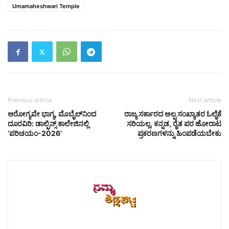
Umamaheshwari Temple
Previous article
Next article
ಆರೋಗ್ಯವೇ ಭಾಗ್ಯ, ಮೊಬೈಲ್‌ನಿಂದ
ರಾಜ್ಯ ಸರ್ಕಾರದ ಅಲ್ಪ ಸಂಖ್ಯಾತರ ಓಲೈಕೆ
ದೂರವಿರಿ: ಡಾಲ್ಫಿನ್ಸ್ ಕಾಲೇಜಿನಲ್ಲಿ
ಸರಿಯಲ್ಲ, ಕನ್ನಡ, ರೈತ ಪರ ಹೋರಾಟ
‘ಪರಿಚಯಂ-2026’
ಪ್ರಕರಣಗಳನ್ನು ಹಿಂಪಡೆಯಬೇಕು