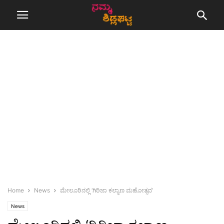
Home
News
ಮೇಲೂರಿನಲ್ಲಿ ‘ಗಿರಿಜಾ ಕಲ್ಯಾಣ ಮಹೋತ್ಸವ’
News