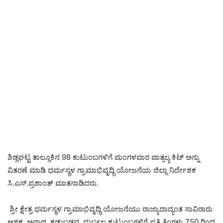
ಶಿಡ್ಲಘಟ್ಟ ತಾಲ್ಲೂಕಿನ 98 ಕುಟುಂಬಗಳಿಗೆ ಮಂಗಳವಾರ ವಾತ್ಸಲ್ಯ ಕಿಟ್ ಅನ್ನು
ವಿತರಣೆ ಮಾಡಿ ಧರ್ಮಸ್ಥಳ ಗ್ರಾಮಾಭಿವೃದ್ಧಿ ಯೋಜನೆಯ ಜಿಲ್ಲಾ ನಿರ್ದೇಶಕ
ಸಿ.ಎಸ್.ಪ್ರಶಾಂತ್ ಮಾತನಾಡಿದರು.
ಶ್ರೀ ಕ್ಷೇತ್ರ ಧರ್ಮಸ್ಥಳ ಗ್ರಾಮಾಭಿವೃದ್ಧಿ ಯೋಜನೆಯು ರಾಜ್ಯಾದಾದ್ಯಂತ ಸಾವಿರಾರು
ಆಶಕ್ತ, ಅನಾಥ, ಕಡುಬಡವ, ದುರ್ಬಲ ಕುಟುಂಬಗಳಿಗೆ ಪ್ರತಿ ತಿಂಗಳು 750 ರಿಂದ