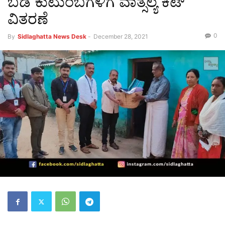
ಬಡ ಕುಟುಂಬಗಳಿಗೆ ವಾತ್ಸಲ್ಯ ಕಿಟ್
ವಿತರಣೆ
0
By
Sidlaghatta News Desk
-
December 28, 2021