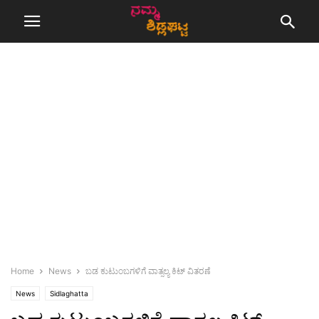
Home
News
ಬಡ ಕುಟುಂಬಗಳಿಗೆ ವಾತ್ಸಲ್ಯ ಕಿಟ್ ವಿತರಣೆ
News
Sidlaghatta