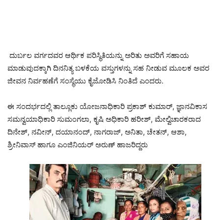
ದುರ್ಬಲ ವರ್ಗದವರ ಆರ್ಥಿಕ ಪರಿಸ್ಥಿತಿಯನ್ನು ಅರಿತು ಅವರಿಗೆ ಸಹಾಯ
ಮಾಡುವುದಕ್ಕಾಗಿ ದಿನನಿತ್ಯ ಬಳಕೆಯ ವಸ್ತುಗಳನ್ನು ಸಹ ನೀಡುವ ಮೂಲಕ ಅವರ
ಜೀವನ ನಿರ್ವಹಣೆಗೆ ಸಂಸ್ಥೆಯು ಕೈಜೋಡಿಸಿ ನಿಂತಿದೆ ಎಂದರು.
ಈ ಸಂದರ್ಭದಲ್ಲಿ ತಾಲ್ಲೂಕು ಯೋಜನಾಧಿಕಾರಿ ಪ್ರಕಾಶ್ ಕುಮಾರ್, ಜ್ಞಾನವಿಕಾಸ
ಸಮನ್ವಯಾಧಿಕಾರಿ ಸುಮಂಗಲಾ, ಕೃಷಿ ಅಧಿಕಾರಿ ಹರೀಶ್, ಮೇಲ್ವಿಚಾರಕರಾದ
ದಿನೇಶ್, ನವೀನ್, ದಯಾನಂದ್, ನಾಗರಾಜ್, ಅನಿತಾ, ಚೇತನ್, ಆಶಾ,
ಶ್ರೀನಿವಾಸ್ ಹಾಗೂ ಎಂಜಿನಿಯರ್ ಅರುಣ್ ಹಾಜರಿದ್ದರು