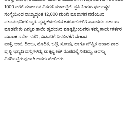
1000 ವರೆಗೆ ಮಾಶಾಸನ ವಿತರಣೆ ಮಾಡುತ್ತಿದೆ. ಪ್ರತಿ ತಿಂಗಳು ಧರ್ಮಸ್ಥಳ
ಸಂಸ್ಥೆಯಿಂದ ರಾಜ್ಯಾದ್ಯಂತ 12,000 ಮಂದಿ ಮಾಶಾಸನ ಪಡೆಯುವ
ಫಲಾನುಭವಿಗಳಿದ್ದಾರೆ. ವೃದ್ಧ ಕಡುಬಡವ ಕುಟುಂಬಗಳಿಗೆ ಏನಾದರೂ ಸಹಾಯ
ಮಾಡಬೇಕು ಎನ್ನುವ ತಾಯಿ ಹೃದಯದ ಮಾತೃಶ್ರೀಯವರು ತಮ್ಮ ಕಾರ್ಯಕರ್ತರ
ಮೂಲಕ ಸರ್ವೇ ನಡೆಸಿ, ಬಡವರಿಗೆ ದಿನಬಳಕೆಗೆ ಬೇಕಾದ
ಪಾತ್ರೆ, ಚಾಪೆ, ದಿಂಬು, ಹೊದಿಕೆ, ಬಟ್ಟೆ, ಸೋಪು, ಹಾಗೂ ಪೌಷ್ಟಿಕ ಆಹಾರ ವಾದ
ಪುಷ್ಟಿ ಇತ್ಯಾದಿ ವಸ್ತುಗಳನ್ನು ವಾತ್ಸಲ್ಯ ಕಿಟ್ ರೂಪದಲ್ಲಿ ನೀಡಿದ್ದು, ಅದನ್ನು
ವಿತರಿಸುತ್ತಿರುವುದಾಗಿ ಅವರು ಹೇಳಿದರು.