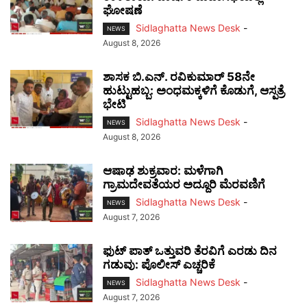
ಘೋಷಣೆ
Sidlaghatta News Desk
-
NEWS
August 8, 2026
ಶಾಸಕ ಬಿ.ಎನ್. ರವಿಕುಮಾರ್ 58ನೇ
ಹುಟ್ಟುಹಬ್ಬ: ಅಂಧಮಕ್ಕಳಿಗೆ ಕೊಡುಗೆ, ಆಸ್ಪತ್ರೆ
ಭೇಟಿ
Sidlaghatta News Desk
-
NEWS
August 8, 2026
ಆಷಾಢ ಶುಕ್ರವಾರ: ಮಳೆಗಾಗಿ
ಗ್ರಾಮದೇವತೆಯರ ಅದ್ದೂರಿ ಮೆರವಣಿಗೆ
Sidlaghatta News Desk
-
NEWS
August 7, 2026
ಫುಟ್‌ ಪಾತ್ ಒತ್ತುವರಿ ತೆರವಿಗೆ ಎರಡು ದಿನ
ಗಡುವು: ಪೊಲೀಸ್ ಎಚ್ಚರಿಕೆ
Sidlaghatta News Desk
-
NEWS
August 7, 2026