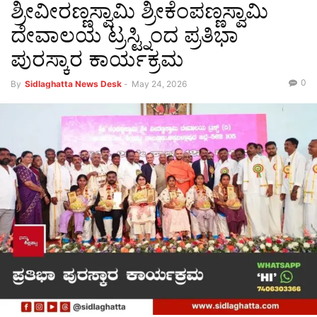
ಶ್ರೀವೀರಣ್ಣಸ್ವಾಮಿ ಶ್ರೀಕೆಂಪಣ್ಣಸ್ವಾಮಿ
ದೇವಾಲಯ ಟ್ರಸ್ಟ್ನಿಂದ ಪ್ರತಿಭಾ
ಪುರಸ್ಕಾರ ಕಾರ್ಯಕ್ರಮ
0
By
Sidlaghatta News Desk
-
May 24, 2026