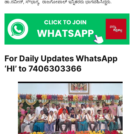
ಡಾ.ನವೀನ್, ಸೌಭಾಗ್ಯ, ರಾಜಗೋಪಾಲ್ ಇನ್ನಿತರರು ಭಾಗವಹಿಸಿದ್ದರು.
For Daily Updates WhatsApp
‘HI’ to
7406303366