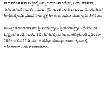
ಸಾಕಾರಗೊಳಿಸುವ ನಿಟ್ಟಿನಲ್ಲಿ ನಿಮ್ಮ ಬದುಕು ಸಾಗಬೇಕು, ನೀವು ನಡೆಸುವ
ಸಮಾಜಮುಖಿ ಬದುಕು ಸಮಾಜ ಸ್ಮರಿಸುವಂತೆ ಇರಬೇಕು ಎಂದು ವಿಜಯಪುರದ
ಶ್ರೀಗುರಪ್ಪಸ್ವಾಮಿ ಮಠದ ಪೀಠಾಧ್ಯಕ್ಷ ಶ್ರೀನಂಜಾವಧೂತ ಮಹಾಸ್ವಾಮಿ ತಿಳಿಸಿದರು.
ತಾಲ್ಲೂಕಿನ ಹಂಡಿಗನಾಳದ ಶ್ರೀವೀರಣ್ಣಸ್ವಾಮಿ ಶ್ರೀಕೆಂಪಣ್ಣಸ್ವಾಮಿ ದೇವಾಲಯ
ಟ್ರಸ್ಟ್ನಿಂದ ಹಂಡಿಗನಾಳದ ಕೆವಿ ಭವನದಲ್ಲಿ ಭಾನುವಾರ ಹಮ್ಮಿಕೊಂಡಿದ್ದ 2025-
26ನೇ ಸಾಲಿನ 12ನೇ ವರ್ಷದ ಪ್ರತಿಭಾ ಪುರಸ್ಕಾರ ಕಾರ್ಯಕ್ರಮದಲ್ಲಿ
ಆಶೀರ್ವಚನ ನೀಡಿ ಮಾತನಾಡಿದರು.