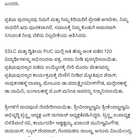
ಎಂದರು.
ಪ್ರತಿಭಾ ಪುರಸ್ಕಾರವು ನಿಮಗೆ ಮತ್ತು ನಿಮ್ಮ ಕಿರಿಯರಿಗೆ ಪ್ರೇರಣೆ ಆಗಬೇಕು, ನಿಮ್ಮ
ಸಾಧನೆಗೆ ಇದು ಪೂರಕವಾಗಲಿ, ಸಮಾಜಕ್ಕೆ ನಿಮ್ಮ ಕೊಡುಗೆ ಅಪಾರವಾಗಿ
ಸಿಗುವಂತೆ ನೀವು ಬೆಳೆದು ನಿಲ್ಲಬೇಕೆಂದು ಆಶಿಸಿದರು.
SSLC ಮತ್ತು ದ್ವಿತೀಯ PUC ಯಲ್ಲಿ ಅತಿ ಹೆಚ್ಚು ಅಂಕ ಪಡೆದ 120
ವಿದ್ಯಾರ್ಥಿಗಳನ್ನು ಅಭಿನಂದನಾ ಪತ್ರ, ನಗದು ನೀಡಿ ಪುರಸ್ಕರಿಸಲಾಯಿತು.
ಪ್ರತಿಭಾಪುರಸ್ಕಾರ ಪಡೆದು ಉದ್ಯೋಗಕ್ಕೆ ಸೇರಿ ಮೊದಲ ವೇತನವನ್ನು
ಪ್ರತಿಭಾಪುರಸ್ಕಾರ ಕಾರ್ಯಕ್ರಮಕ್ಕೆ ದೇಣಿಗೆ ನೀಡಿದ ಜ್ಯೋತಿಪುರ ಚಿರಾಗ್,
ಸಾವುಕನಹಳ್ಳಿ ಲಾವಣ್ಯ, ಮೇಲೂರು ಡಾ.ವರಲಕ್ಷ್ಮೀನವೀನ್‌ಗೌಡ, ಮಲ್ಲೇನಹಳ್ಳಿ
ಡಾ.ದಾಮಿನಿ, ಜಂಗಾಲಹಳ್ಳಿ ಜೆ.ಎನ್.ಮನೀಷ ಅವರನ್ನು ಸನ್ಮಾನಿಸಲಾಯಿತು.
ಶ್ರೀಗಳಿಗೆ ಪಾದಪೂಜೆ ನೆರವೇರಿಸಲಾಯಿತು. ಶ್ರೀವೀರಣ್ಣಸ್ವಾಮಿ ಶ್ರೀಕೆಂಪಣ್ಣಸ್ವಾಮಿ
ಅಭಿವೃದ್ದಿ ಟ್ರಸ್ಟ್ನ ಅಧ್ಯಕ್ಷ ಎನ್.ನಾಗರಾಜ್ ಅಧ್ಯಕ್ಷತೆವಹಿಸಿದ್ದರು. ಟ್ರಸ್ಟ್ನ ಉಪಾಧ್ಯಕ್ಷ
ಬಿಳಿಶಿವಾಲೆ ರವಿ, ಕಾರ್ಯದರ್ಶಿ ಅಶ್ವತ್ಥಯ್ಯ, ಖಜಾಂಚಿ ಮುನಿಸ್ವಾಮಿಗೌಡ,
ರಾಮದಾಸ್, ಸ್ಕೂಲ್ ದೇವರಾಜ್, ಗೊರಮಡಗು ರಾಜಣ್ಣ, ಆನೂರು ವಿಜಯೇಂದ್ರ,