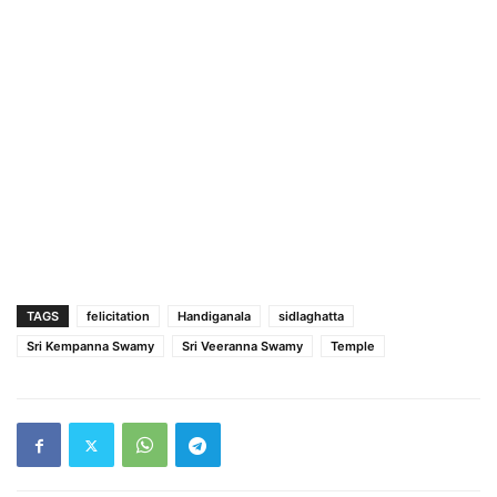
TAGS
felicitation
Handiganala
sidlaghatta
Sri Kempanna Swamy
Sri Veeranna Swamy
Temple