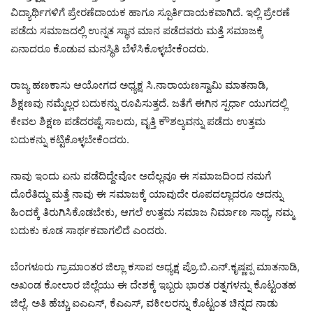
ವಿದ್ಯಾರ್ಥಿಗಳಿಗೆ ಪ್ರೇರಣೆದಾಯಕ ಹಾಗೂ ಸ್ಪೂರ್ತಿದಾಯಕವಾಗಿದೆ. ಇಲ್ಲಿ ಪ್ರೇರಣೆ
ಪಡೆದು ಸಮಾಜದಲ್ಲಿ ಉನ್ನತ ಸ್ಥಾನ ಮಾನ ಪಡೆದವರು ಮತ್ತೆ ಸಮಾಜಕ್ಕೆ
ಏನಾದರೂ ಕೊಡುವ ಮನಸ್ಥಿತಿ ಬೆಳೆಸಿಕೊಳ್ಳಬೇಕೆಂದರು.
ರಾಜ್ಯ ಹಣಕಾಸು ಆಯೋಗದ ಅಧ್ಯಕ್ಷ ಸಿ.ನಾರಾಯಣಸ್ವಾಮಿ ಮಾತನಾಡಿ,
ಶಿಕ್ಷಣವು ನಮ್ಮೆಲ್ಲರ ಬದುಕನ್ನು ರೂಪಿಸುತ್ತದೆ. ಜತೆಗೆ ಈಗಿನ ಸ್ಪರ್ಧಾ ಯುಗದಲ್ಲಿ
ಕೇವಲ ಶಿಕ್ಷಣ ಪಡೆದರಷ್ಟೆ ಸಾಲದು, ವೃತ್ತಿ ಕೌಶಲ್ಯವನ್ನು ಪಡೆದು ಉತ್ತಮ
ಬದುಕನ್ನು ಕಟ್ಟಿಕೊಳ್ಳಬೇಕೆಂದರು.
ನಾವು ಇಂದು ಏನು ಪಡೆದಿದ್ದೇವೋ ಅದೆಲ್ಲವೂ ಈ ಸಮಾಜದಿಂದ ನಮಗೆ
ದೊರೆತಿದ್ದು ಮತ್ತೆ ನಾವು ಈ ಸಮಾಜಕ್ಕೆ ಯಾವುದೇ ರೂಪದಲ್ಲಾದರೂ ಅದನ್ನು
ಹಿಂದಕ್ಕೆ ತಿರುಗಿಸಿಕೊಡಬೇಕು, ಆಗಲೆ ಉತ್ತಮ ಸಮಾಜ ನಿರ್ಮಾಣ ಸಾಧ್ಯ, ನಮ್ಮ
ಬದುಕು ಕೂಡ ಸಾರ್ಥಕವಾಗಲಿದೆ ಎಂದರು.
ಬೆಂಗಳೂರು ಗ್ರಾಮಾಂತರ ಜಿಲ್ಲಾ ಕಸಾಪ ಅಧ್ಯಕ್ಷ ಪ್ರೊ.ಬಿ.ಎನ್.ಕೃಷ್ಣಪ್ಪ ಮಾತನಾಡಿ,
ಅಖಂಡ ಕೋಲಾರ ಜಿಲ್ಲೆಯು ಈ ದೇಶಕ್ಕೆ ಇಬ್ಬರು ಭಾರತ ರತ್ನಗಳನ್ನು ಕೊಟ್ಟಂತಹ
ಜಿಲ್ಲೆ. ಅತಿ ಹೆಚ್ಚು ಐಎಎಸ್, ಕೆಎಎಸ್, ವಕೀಲರನ್ನು ಕೊಟ್ಟಂತ ಚಿನ್ನದ ನಾಡು