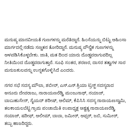
ಮನುಷ್ಯ ಮಾನವೀಯತೆ ಗುಣಗಳನ್ನು ಮರೆತಿದ್ದಾನೆ. ಹಿಂಸೆಯನ್ನು ಬಿಟ್ಟು ಅಹಿಂಸಾ
ಮಾರ್ಗದಲ್ಲಿ ನಡೆದು ಸಣ್ಣತನ ತೋರಿದ್ದಾನೆ. ಮನುಷ್ಯ ವೌಲ್ವಿಕ ಗುಣಗಳನ್ನು
ಅಳವಡಿಸಿಕೊಳ್ಳಬೇಕು. ಜಾತಿ, ಮತ ದಿಂದ ಯಾರು ದೊಡ್ಡವರಾಗುವದಿಲ್ಲ
ನೀತಿಯಿಂದ ದೊಡ್ಡವರಾಗುತ್ತಾರೆ. ಸೂಫಿ ಸಂತರ, ಶರಣರ, ದಾಸರ ತತ್ವಾಗಳ ಸಾರ
ಮನುಜಕುಲವನ್ನು ಉನ್ನತಗೊಳ್ಳಿಸಿದೆ ಎಂದರು.
ನಗರ ಸಭೆ ಸದಸ್ಯ ಮೌಲಾ, ಶಬೀರ್, ಎಸ್.ಎನ್.ಕ್ರಿಯಾ ಟ್ರಸ್ಟ್ ಸದಸ್ಯರಾದ
ಆನೂರು ದೇವರಾಜು, ನಾರಾಯಣರೆಡ್ಡಿ, ಮಂಜುನಾಥ್, ನಯಾಜ್,
ಬಾಬುಹುಸೇನ್, ಸೈಯದ್ ಶರೀಷ್, ಅಲಿಮ್, ಕೆಪಿಸಿಸಿ ಸದಸ್ಯ ನಾರಾಯಣಸ್ವಾಮಿ,
ತಲಕಾಯಲಬೆಟ್ಟ ಗ್ರಾಮ ಪಂಚಾಯಿತಿ ಉಪಾಧ್ಯಕ್ಷ ಅಶ್ವತ್ಥ ನಾರಾಯಣರೆಡ್ಡಿ,
ನಯಾಜ್, ಷರೀಫ್, ಅಲೀಮ್, ಬಾಬಾ, ಜಮೀರ್, ಅಫ್ಸರ್, ಜಬಿ, ಸುಮೀರ್,
ತಬ್ಬು ಹಾಜರಿದ್ದರು.