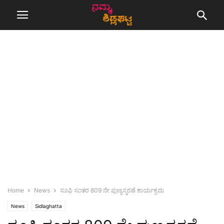
Home
News
ಸೂಫಿ ಸಂತರ 809 ನೇ ಪುಣ್ಯಸ್ಮರಣೆ ಕಾರ್ಯಕ್ರಮ
News
Sidlaghatta