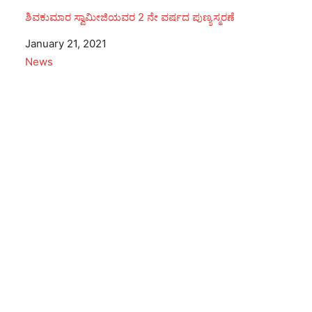
ಶಿವಕುಮಾರ ಸ್ವಾಮೀಜಿಯವರ 2 ನೇ ವರ್ಷದ ಪುಣ್ಯಸ್ಮರಣೆ
Date
January 21, 2021
In relation to
News