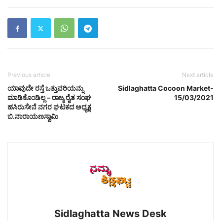
Previous article
Next article
ಯಾವುದೇ ರಸ್ತೆ ಒತ್ತುವರಿಯನ್ನು
Sidlaghatta Cocoon Market-
ಮಾಡಿಕೊಂಡಿಲ್ಲ – ರಾಜ್ಯ ರೈತ ಸಂಘ
15/03/2021
ಹಸಿರುಸೇನೆ ನಗರ ಘಟಕದ ಅಧ್ಯಕ್ಷ
ಬಿ.ನಾರಾಯಣಸ್ವಾಮಿ
Sidlaghatta News Desk