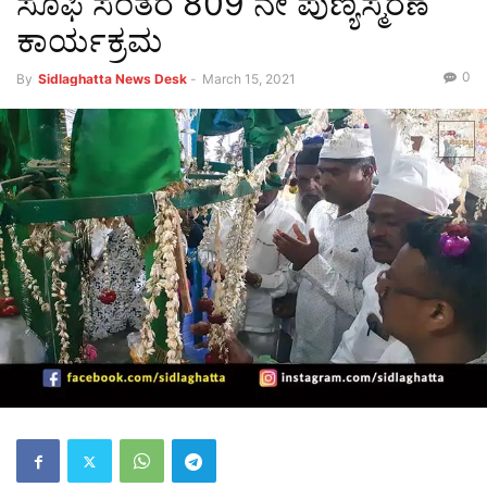
ಸೂಫಿ ಸಂತರ 809 ನೇ ಪುಣ್ಯಸ್ಮರಣೆ
ಕಾರ್ಯಕ್ರಮ
0
By
Sidlaghatta News Desk
-
March 15, 2021