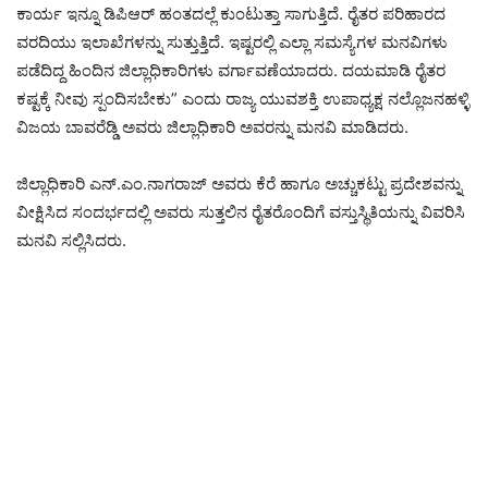
ಕಾರ್ಯ ಇನ್ನೂ ಡಿಪಿಆರ್ ಹಂತದಲ್ಲೆ ಕುಂಟುತ್ತಾ ಸಾಗುತ್ತಿದೆ. ರೈತರ ಪರಿಹಾರದ
ವರದಿಯು ಇಲಾಖೆಗಳನ್ನು ಸುತ್ತುತ್ತಿದೆ. ಇಷ್ಟರಲ್ಲಿ ಎಲ್ಲಾ ಸಮಸ್ಯೆಗಳ ಮನವಿಗಳು
ಪಡೆದಿದ್ದ ಹಿಂದಿನ ಜಿಲ್ಲಾಧಿಕಾರಿಗಳು ವರ್ಗಾವಣೆಯಾದರು. ದಯಮಾಡಿ ರೈತರ
ಕಷ್ಟಕ್ಕೆ ನೀವು ಸ್ಪಂದಿಸಬೇಕು” ಎಂದು ರಾಜ್ಯ ಯುವಶಕ್ತಿ ಉಪಾಧ್ಯಕ್ಷ ನಲ್ಲೊಜನಹಳ್ಳಿ
ವಿಜಯ ಬಾವರೆಡ್ಡಿ ಅವರು ಜಿಲ್ಲಾಧಿಕಾರಿ ಅವರನ್ನು ಮನವಿ ಮಾಡಿದರು.
ಜಿಲ್ಲಾಧಿಕಾರಿ ಎನ್.ಎಂ.ನಾಗರಾಜ್ ಅವರು ಕೆರೆ ಹಾಗೂ ಅಚ್ಚುಕಟ್ಟು ಪ್ರದೇಶವನ್ನು
ವೀಕ್ಷಿಸಿದ ಸಂದರ್ಭದಲ್ಲಿ ಅವರು ಸುತ್ತಲಿನ ರೈತರೊಂದಿಗೆ ವಸ್ತುಸ್ಥಿತಿಯನ್ನು ವಿವರಿಸಿ
ಮನವಿ ಸಲ್ಲಿಸಿದರು.