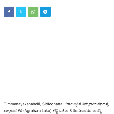
Timmanayakanahalli, Sidlaghatta : “ತಾಲ್ಲೂಕಿನ ತಿಮ್ಮನಾಯಕನಹಳ್ಳಿ
ಅಗ್ರಹಾರ ಕೆರೆ (Agrahara Lake) ಕಟ್ಟೆ ಒಡೆದು 8 ತಿಂಗಳಾದರೂ ದುರಸ್ಥಿ