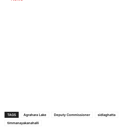
TAGS
Agrahara Lake
Deputy Commissioner
sidlaghatta
timmanayakanahalli