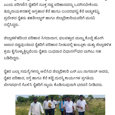
ಎಂದು ಪರಿಗಣಿಸಿ ರೈತರಿಗೆ ಸೂಕ್ತ ನಷ್ಟ ಪರಿಹಾರವನ್ನು ಒದಗಿಸಬೇಕೆಂದು
ತಿಮ್ಮನಾಯಕನಹಳ್ಳಿ ಅಗ್ರಹಾರ ಕೆರೆ ಹಾಗೂ ಬಂದರಘಟ್ಟ ಕೆರೆ ಅಚ್ಚುಕಟ್ಟು
ಪ್ರದೇಶದ ರೈತರು ತಹಶೀಲ್ದಾರ್ ಹಾಗೂ ಜಿಲ್ಲಾಧಿಕಾರಿಯವರಿಗೆ ಮನವಿ
ಸಲ್ಲಿಸಿದ್ದರು.
ಜಿಲ್ಲಾಡಳಿತದಿಂದ ಪರಿಹಾರ ಸಿಗದಾದಾಗ, ಫಲವತ್ತಾದ ಮಣ್ಣು ಕೊಚ್ಚಿ ಹೋಗಿ
ಅಪಾರ ನಷ್ಟವುಂಟಾದ ರೈತರಿಗೆ ಪರಿಹಾರ ನೀಡುವಲ್ಲಿ ತಾಲ್ಲೂಕು ಮತ್ತು ಜಿಲ್ಲಾಡಳಿತ
ಕ್ರಮ ಕೈಗೊಳ್ಳುತ್ತಿಲ್ಲವೆಂದು ರೈತರು ಬುಧವಾರ ವಿಧಾನಸೌಧದ ಬಾಗಿಲು ಸಹ
ಬಡಿದಿದ್ದರು.
ರೈತರ ಎಲ್ಲಾ ಸಮಸ್ಯೆಗಳನ್ನು ಆಲಿಸಿದ ಜಿಲ್ಲಾಧಿಕಾರಿ ಎನ್.ಎಂ.ನಾಗರಾಜ್ ಅವರು,
ರೈತರ ಪರಿಹಾರ, ರಸ್ತೆ ಹಾಗೂ ಕೆರೆ ಕಟ್ಟೆ ದುರಸ್ಥಿ ಕಾರ್ಯಗಳ ಪ್ರಗತಿಯ
ವೇಗವರ್ಧನೆ ಗೊಳಿಸಿ ರೈತರಿಗೆ ನ್ಯಾಯ ಕೊಡಿಸುವುದಾಗಿ ಭರವಸೆ ನೀಡಿದರು.