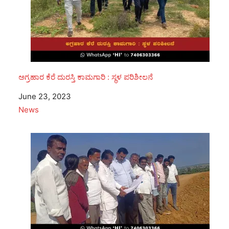
ಅಗ್ರಹಾರ ಕೆರೆ ದುರಸ್ತಿ ಕಾಮಗಾರಿ : ಸ್ಥಳ ಪರಿಶೀಲನೆ
Date
June 23, 2023
In relation to
News