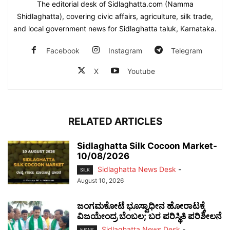
The editorial desk of Sidlaghatta.com (Namma
Shidlaghatta), covering civic affairs, agriculture, silk trade,
and local government news for Sidlaghatta taluk, Karnataka.
Facebook
Instagram
Telegram
X
Youtube
RELATED ARTICLES
Sidlaghatta Silk Cocoon Market-
10/08/2026
Sidlaghatta News Desk
-
SILK
August 10, 2026
ಜಂಗಮಕೋಟೆ ಭೂಸ್ವಾಧೀನ ಹೋರಾಟಕ್ಕೆ
ವಿಜಯೇಂದ್ರ ಬೆಂಬಲ; ಬರ ಪರಿಸ್ಥಿತಿ ಪರಿಶೀಲನೆ
Sidlaghatta News Desk
-
NEWS