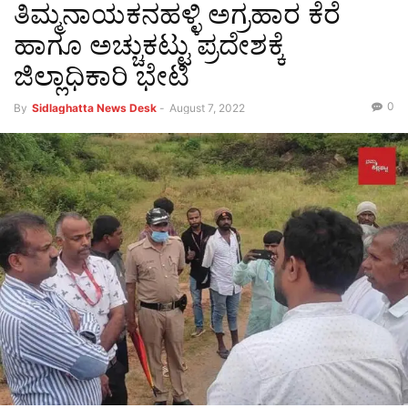
ತಿಮ್ಮನಾಯಕನಹಳ್ಳಿ ಅಗ್ರಹಾರ ಕೆರೆ
ಹಾಗೂ ಅಚ್ಚುಕಟ್ಟು ಪ್ರದೇಶಕ್ಕೆ
ಜಿಲ್ಲಾಧಿಕಾರಿ ಭೇಟಿ
0
By
Sidlaghatta News Desk
-
August 7, 2022