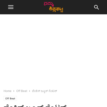
Home
Off Beat
ವೆಂಕಿಸ್ ಜ್ಯೂಸ್ ಸೆಂಟರ್
Off Beat