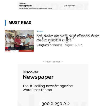
MUST READ
News
ರೇಷ್ಮೆ ಗೂಡಿನ ಮಾರುಕಟ್ಟೆ ಗುತ್ತಿಗೆ ನೌಕರರಿಗೆ ವೇತನ
ವಿಳಂಬ: ಪ್ರತಿಭಟನೆ ಎಚ್ಚರಿಕೆ
Sidlaghatta News Desk
-
August 10, 2026
- Advertisement -