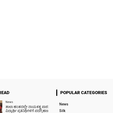
READ
POPULAR CATEGORIES
News
News
ಶಾಲಾ ಹಂತದಲ್ಲೇ ನಾಯಕತ್ವ ಪಾಠ:
ವಿದ್ಯಾರ್ಥಿ ಪ್ರತಿನಿಧಿಗಳಿಗೆ ಪದಗ್ರಹಣ
Silk