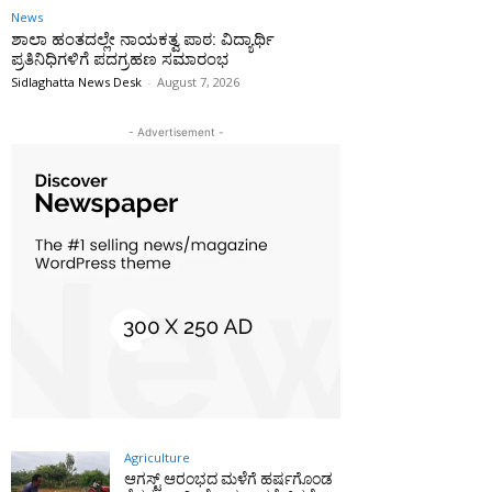
News
ಶಾಲಾ ಹಂತದಲ್ಲೇ ನಾಯಕತ್ವ ಪಾಠ: ವಿದ್ಯಾರ್ಥಿ
ಪ್ರತಿನಿಧಿಗಳಿಗೆ ಪದಗ್ರಹಣ ಸಮಾರಂಭ
Sidlaghatta News Desk
-
August 7, 2026
- Advertisement -
Agriculture
ಆಗಸ್ಟ್ ಆರಂಭದ ಮಳೆಗೆ ಹರ್ಷಗೊಂಡ