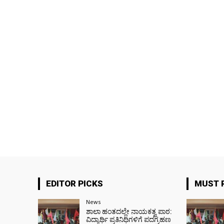
EDITOR PICKS
MUST 
News
ಶಾಲಾ ಹಂತದಲ್ಲೇ ನಾಯಕತ್ವ ಪಾಠ:
ವಿದ್ಯಾರ್ಥಿ ಪ್ರತಿನಿಧಿಗಳಿಗೆ ಪದಗ್ರಹಣ