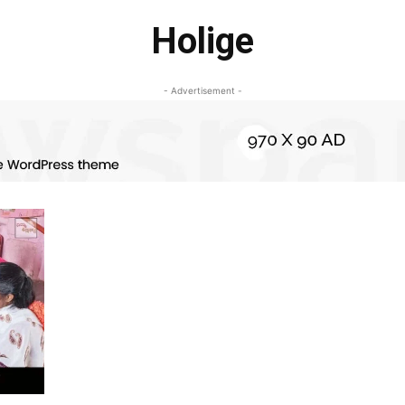
Holige
- Advertisement -