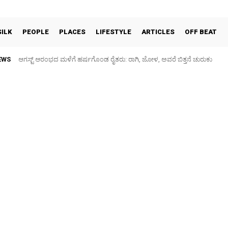
SILK
PEOPLE
PLACES
LIFESTYLE
ARTICLES
OFF BEAT
EWS
ಆಗಸ್ಟ್ ಆರಂಭದ ಮಳೆಗೆ ಹರ್ಷಗೊಂಡ ರೈತರು: ರಾಗಿ, ಜೋಳ, ಅವರೆ ಬಿತ್ತನೆ ಚುರುಕು