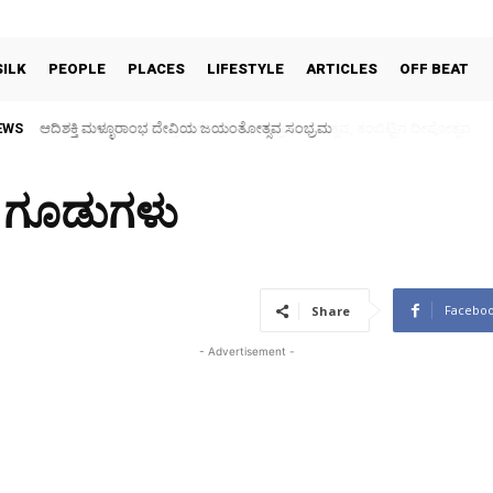
SILK
PEOPLE
PLACES
LIFESTYLE
ARTICLES
OFF BEAT
EWS
30 ವರ್ಷಗಳ ಬಳಿಕ ಗ್ರಾಮದೇವತೆಗಳ ಜಾತ್ರಾ ಮಹೋತ್ಸವ, ತಂಬಿಟ್ಟಿನ ದೀಪೋತ್ಸವ
ಿನ ಗೂಡುಗಳು
Facebo
Share
- Advertisement -