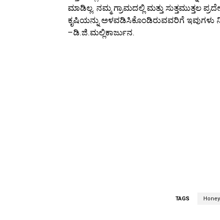
ಮಾಡಿಲ್ಲ. ನಮ್ಮ ಗ್ರಾಮದಲ್ಲಿ ಮತ್ತು ಸುತ್ತಮುತ್ತಲ
ಕೃಷಿಯನ್ನು ಅಳವಡಿಸಿಕೊಂಡಿರುವವರಿಗೆ ಇವುಗಳು ನಿಜಕ್
–ಡಿ.ಜಿ.ಮಲ್ಲಿಕಾರ್ಜುನ.
TAGS
Honey