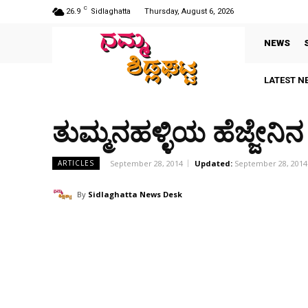
C
26.9
Sidlaghatta
Thursday, August 6, 2026
NEWS
LATEST N
ತುಮ್ಮನಹಳ್ಳಿಯ ಹೆಜ್ಜೇನ
September 28, 2014
Updated:
September 28, 2014
ARTICLES
By
Sidlaghatta News Desk