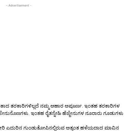
- Advertisement -
ುಂತಾದ ತರಕಾರಿಗಳಿಲ್ಲದೆ ನಮ್ಮ ಆಹಾರ ಅಪೂರ್ಣ. ಇಂತಹ ತರಕಾರಿಗಳ
ಜೇನುನೊಣಗಳು. ಇಂತಹ ರೈತಸ್ನೇಹಿ ಹೆಜ್ಜೇನುಗಳ ನೂರಾರು ಗೂಡುಗಳು
ಕಚೇರಿ ಎದುರಿನ ಗುಂಡುತೋಪಿನಲ್ಲಿರುವ ಅತ್ಯಂತ ಹಳೆಯದಾದ ಮಾವಿನ