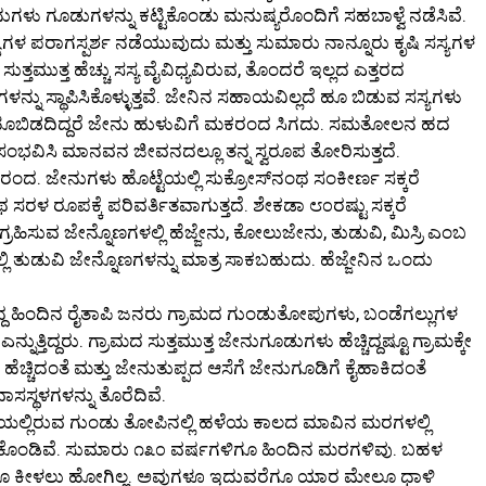
ು ಗೂಡುಗಳನ್ನು ಕಟ್ಟಿಕೊಂಡು ಮನುಷ್ಯರೊಂದಿಗೆ ಸಹಬಾಳ್ವೆ ನಡೆಸಿವೆ.
 ಪರಾಗಸ್ಪರ್ಶ ನಡೆಯುವುದು ಮತ್ತು ಸುಮಾರು ನಾನ್ನೂರು ಕೃಷಿ ಸಸ್ಯಗಳ
ತ್ತಮುತ್ತ ಹೆಚ್ಚು ಸಸ್ಯ ವೈವಿಧ್ಯವಿರುವ, ತೊಂದರೆ ಇಲ್ಲದ ಎತ್ತರದ
ಳನ್ನು ಸ್ಥಾಪಿಸಿಕೊಳ್ಳುತ್ತವೆ. ಜೇನಿನ ಸಹಾಯವಿಲ್ಲದೆ ಹೂ ಬಿಡುವ ಸಸ್ಯಗಳು
ಹೂಬಿಡದಿದ್ದರೆ ಜೇನು ಹುಳುವಿಗೆ ಮಕರಂದ ಸಿಗದು. ಸಮತೋಲನ ಹದ
ಯಗಳು ಸಂಭವಿಸಿ ಮಾನವನ ಜೀವನದಲ್ಲೂ ತನ್ನ ಸ್ವರೂಪ ತೋರಿಸುತ್ತದೆ.
ಂದ. ಜೇನುಗಳು ಹೊಟ್ಟೆಯಲ್ಲಿ ಸುಕ್ರೋಸ್‌ನಂಥ ಸಂಕೀರ್ಣ ಸಕ್ಕರೆ
ರಳ ರೂಪಕ್ಕೆ ಪರಿವರ್ತಿತವಾಗುತ್ತದೆ. ಶೇಕಡಾ ೮೦ರಷ್ಟು ಸಕ್ಕರೆ
್ರಹಿಸುವ ಜೇನ್ನೊಣಗಳಲ್ಲಿ ಹೆಜ್ಜೇನು, ಕೋಲುಜೇನು, ತುಡುವಿ, ಮಿಸ್ರಿ ಎಂಬ
ಿ ತುಡುವಿ ಜೇನ್ನೊಣಗಳನ್ನು ಮಾತ್ರ ಸಾಕಬಹುದು. ಹೆಜ್ಜೇನಿನ ಒಂದು
 ಹಿಂದಿನ ರೈತಾಪಿ ಜನರು ಗ್ರಾಮದ ಗುಂಡುತೋಪುಗಳು, ಬಂಡೆಗಲ್ಲುಗಳ
ತ್ತಿದ್ದರು. ಗ್ರಾಮದ ಸುತ್ತಮುತ್ತ ಜೇನುಗೂಡುಗಳು ಹೆಚ್ಚಿದ್ದಷ್ಟೂ ಗ್ರಾಮಕ್ಕೇ
ಚಿದಂತೆ ಮತ್ತು ಜೇನುತುಪ್ಪದ ಆಸೆಗೆ ಜೇನುಗೂಡಿಗೆ ಕೈಹಾಕಿದಂತೆ
ಸ್ಥಳಗಳನ್ನು ತೊರೆದಿವೆ.
ಬದಿಯಲ್ಲಿರುವ ಗುಂಡು ತೋಪಿನಲ್ಲಿ ಹಳೆಯ ಕಾಲದ ಮಾವಿನ ಮರಗಳಲ್ಲಿ
ಟಿಕೊಂಡಿವೆ. ಸುಮಾರು ೧೩೦ ವರ್ಷಗಳಿಗೂ ಹಿಂದಿನ ಮರಗಳಿವು. ಬಹಳ
ಾರೂ ಕೀಳಲು ಹೋಗಿಲ್ಲ. ಅವುಗಳೂ ಇದುವರೆಗೂ ಯಾರ ಮೇಲೂ ಧಾಳಿ