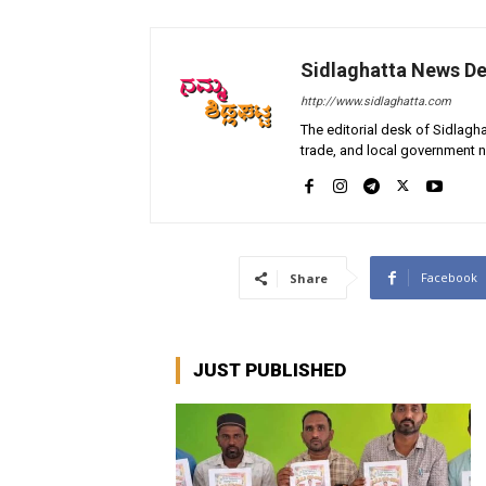
Sidlaghatta News D
http://www.sidlaghatta.com
The editorial desk of Sidlagha
trade, and local government n
Facebook
Share
JUST PUBLISHED