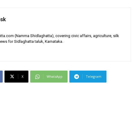
esk
tta.com (Namma Shidlaghatta), covering civic affairs, agriculture, silk
ews for Sidlaghatta taluk, Karnataka.
X
WhatsApp
Telegram