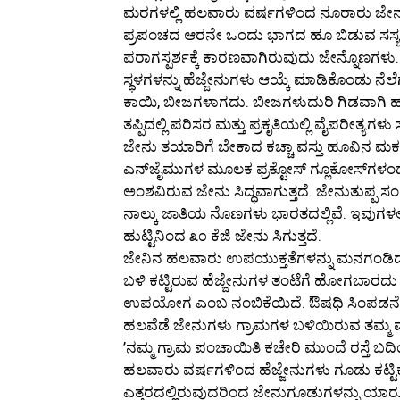
ಮರಗಳಲ್ಲಿ ಹಲವಾರು ವರ್ಷಗಳಿಂದ ನೂರಾರು ಜೇನುಗಳ
ಪ್ರಪಂಚದ ಆರನೇ ಒಂದು ಭಾಗದ ಹೂ ಬಿಡುವ ಸಸ್ಯಗಳ
ಪರಾಗಸ್ಪರ್ಶಕ್ಕೆ ಕಾರಣವಾಗಿರುವುದು ಜೇನ್ನೊಣಗಳು. ಸು
ಸ್ಥಳಗಳನ್ನು ಹೆಜ್ಜೇನುಗಳು ಆಯ್ಕೆ ಮಾಡಿಕೊಂಡು ನೆಲೆಗ
ಕಾಯಿ, ಬೀಜಗಳಾಗದು. ಬೀಜಗಳುದುರಿ ಗಿಡವಾಗಿ 
ತಪ್ಪಿದಲ್ಲಿ ಪರಿಸರ ಮತ್ತು ಪ್ರಕೃತಿಯಲ್ಲಿ ವೈಪರೀತ್
ಜೇನು ತಯಾರಿಗೆ ಬೇಕಾದ ಕಚ್ಚಾ ವಸ್ತು ಹೂವಿನ ಮಕರ
ಎನ್‌ಜೈಮುಗಳ ಮೂಲಕ ಫ್ರಕ್ಟೋಸ್ ಗ್ಲೂಕೋಸ್‌ಗಳಂಥ ಸ
ಅಂಶವಿರುವ ಜೇನು ಸಿದ್ಧವಾಗುತ್ತದೆ. ಜೇನುತುಪ್ಪ ಸಂಗ
ನಾಲ್ಕು ಜಾತಿಯ ನೊಣಗಳು ಭಾರತದಲ್ಲಿವೆ. ಇವುಗಳಲ್ಲ
ಹುಟ್ಟಿನಿಂದ ೩೦ ಕೆಜಿ ಜೇನು ಸಿಗುತ್ತದೆ.
ಜೇನಿನ ಹಲವಾರು ಉಪಯುಕ್ತತೆಗಳನ್ನು ಮನಗಂಡಿದ್ದ
ಬಳಿ ಕಟ್ಟಿರುವ ಹೆಜ್ಜೇನುಗಳ ತಂಟೆಗೆ ಹೋಗಬಾರದು ಎನ್ನು
ಉಪಯೋಗ ಎಂಬ ನಂಬಿಕೆಯಿದೆ. ಔಷಧಿ ಸಿಂಪಡನೆ ಹೆಚ್
ಹಲವೆಡೆ ಜೇನುಗಳು ಗ್ರಾಮಗಳ ಬಳಿಯಿರುವ ತಮ್ಮ ವಾಸ
’ನಮ್ಮ ಗ್ರಾಮ ಪಂಚಾಯಿತಿ ಕಚೇರಿ ಮುಂದೆ ರಸ್ತೆ 
ಹಲವಾರು ವರ್ಷಗಳಿಂದ ಹೆಜ್ಜೇನುಗಳು ಗೂಡು ಕಟ್
ಎತ್ತರದಲ್ಲಿರುವುದರಿಂದ ಜೇನುಗೂಡುಗಳನ್ನು ಯ