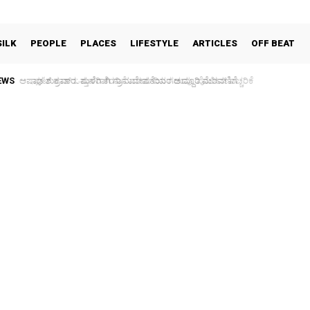
SILK
PEOPLE
PLACES
LIFESTYLE
ARTICLES
OFF BEAT
EWS
ಫುಟ್‌ ಪಾತ್ ಒತ್ತುವರಿ ತೆರವಿಗೆ ಎರಡು ದಿನ ಗಡುವು: ಪೊಲೀಸ್ ಎಚ್ಚರಿಕೆ