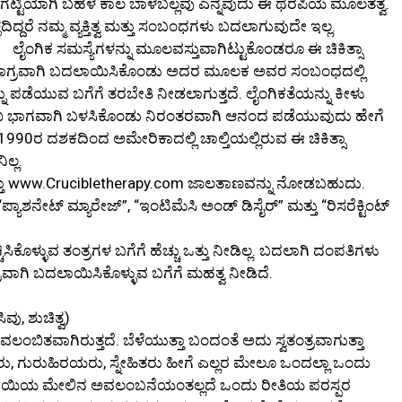
ು ಗಟ್ಟಿಯಾಗಿ ಬಹಳ ಕಾಲ ಬಾಳಬಲ್ಲವು ಎನ್ನವುದು ಈ ಥೆರಪಿಯ ಮೂಲತತ್ವ.
ದಿದ್ದರೆ ನಮ್ಮ ವ್ಯಕ್ತಿತ್ವ ಮತ್ತು ಸಂಬಂಧಗಳು ಬದಲಾಗುವುದೇ ಇಲ್ಲ.
ಲೈಂಗಿಕ ಸಮಸ್ಯೆಗಳನ್ನು ಮೂಲವಸ್ತುವಾಗಿಟ್ಟುಕೊಂಡರೂ ಈ ಚಿಕಿತ್ಸಾ
ನು ಆಮೂಲಾಗ್ರವಾಗಿ ಬದಲಾಯಿಸಿಕೊಂಡು ಅದರ ಮೂಲಕ ಅವರ ಸಂಬಂಧದಲ್ಲಿ
ತಿಯನ್ನು ಪಡೆಯುವ ಬಗೆಗೆ ತರಬೇತಿ ನೀಡಲಾಗುತ್ತದೆ. ಲೈಂಗಿಕತೆಯನ್ನು ಕೀಳು
ರಮುಖ ಭಾಗವಾಗಿ ಬಳಸಿಕೊಂಡು ನಿರಂತರವಾಗಿ ಆನಂದ ಪಡೆಯುವುದು ಹೇಗೆ
. 1990ರ ದಶಕದಿಂದ ಅಮೇರಿಕಾದಲ್ಲಿ ಚಾಲ್ತಿಯಲ್ಲಿರುವ ಈ ಚಿಕಿತ್ಸಾ
ಲ್ಲ.
್ತು www.Crucibletherapy.com ಜಾಲತಾಣವನ್ನು ನೋಡಬಹುದು.
್ಯಾಶನೇಟ್ ಮ್ಯಾರೇಜ್”, “ಇಂಟಿಮೆಸಿ ಅಂಡ್ ಡಿಸೈರ್” ಮತ್ತು “ರಿಸರೆಕ್ಟಿಂಟ್
ಸಿಕೊಳ್ಳುವ ತಂತ್ರಗಳ ಬಗೆಗೆ ಹೆಚ್ಚು ಒತ್ತು ನೀಡಿಲ್ಲ. ಬದಲಾಗಿ ದಂಪತಿಗಳು
್ರವಾಗಿ ಬದಲಾಯಿಸಿಕೊಳ್ಳುವ ಬಗೆಗೆ ಮಹತ್ವ ನೀಡಿದೆ.
ು, ಶುಚಿತ್ವ)
ವಲಂಬಿತವಾಗಿರುತ್ತದೆ. ಬೆಳೆಯುತ್ತಾ ಬಂದಂತೆ ಅದು ಸ್ವತಂತ್ರವಾಗುತ್ತಾ
ಕರು, ಗುರುಹಿರಯರು, ಸ್ನೇಹಿತರು ಹೀಗೆ ಎಲ್ಲರ ಮೇಲೂ ಒಂದಲ್ಲಾ ಒಂದು
ು ತಾಯಿಯ ಮೇಲಿನ ಅವಲಂಬನೆಯಂತಲ್ಲದೆ ಒಂದು ರೀತಿಯ ಪರಸ್ಪರ