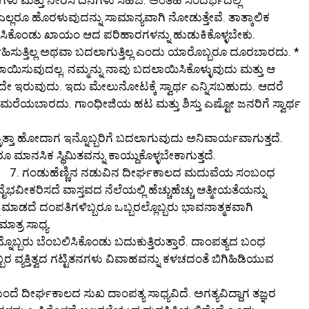
ಾಯಗಳು ಮತ್ತು ನೀರಸ ದಿನಗಳು ಸಹಜ. ಅಂತಹ ಸಂದರ್ಭದಲ್ಲಿ
ಎಲ್ಲರೂ ಹೊರಳುವುದನ್ನು ಸಾಮಾನ್ಯವಾಗಿ ನೋಡುತ್ತೇವೆ. ತಾತ್ಕಾಲಿಕ
ಾಯಿಸಿಕೊಂಡು ಖಾಯಂ ಆದ ಪರಿಹಾರಗಳನ್ನು ಹುಡುಕಿಕೊಳ್ಳಬೇಕು.
್ವಹಿಸುತ್ತಿಲ್ಲ ಅಥವಾ ಬದಲಾಗುತ್ತಿಲ್ಲ ಎಂದು ಯಾರೊಬ್ಬರೂ ದೂರಬಾರದು. *
ದಲಾಯಿಸುವುದಲ್ಲ. ನಮ್ಮನ್ನು ನಾವು ಬದಲಾಯಿಸಿಕೊಳ್ಳುವುದು ಮತ್ತು ಆ
ಿಸದೇ ಇರುವುದು. ಇದು ಮೇಲುನೋಟಕ್ಕೆ ಸ್ವಾರ್ಥ ಎನ್ನಿಸಬಹುದು. ಆದರೆ
ಮರೆಯಬಾರದು. ಗಾಂಧೀಜಿಯ ಹಟ ಮತ್ತು ಶಿಸ್ತು ಎಷ್ಟೋ ಜನರಿಗೆ ಸ್ವಾರ್ಥ
ಳುತ್ತಾ ಹೋದಾಗ ಇನ್ನೊಬ್ಬರಿಗೆ ಬದಲಾಗುವುದು ಅನಿವಾರ್ಯವಾಗುತ್ತದೆ.
 ಮಾನಸಿಕ ಸ್ಥಿಮಿತವನ್ನು ಕಾಯ್ದುಕೊಳ್ಳಬೇಕಾಗುತ್ತದೆ.
7. ಗಂಡುಹೆಣ್ಣಿನ ನಡುವಿನ ದೀರ್ಘಕಾಲದ ಮದುವೆಯ ಸಂಬಂಧ
ಭವೀಕರಿಸದೆ ವಾಸ್ತವದ ನೆಲೆಯಲ್ಲಿ ಹೆಚ್ಚುಹೆಚ್ಚು ಆತ್ಮೀಯತೆಯನ್ನು
ನು ಮಾಡದೆ ದಂಪತಿಗಳಿಬ್ಬರೂ ಒಬ್ಬರಲ್ಲೊಬ್ಬರು ಭಾವನಾತ್ಮಕವಾಗಿ
ತ್ರ ಸಾಧ್ಯ.
್ನೊಬ್ಬರು ಬೆಂಬಲಿಸಿಕೊಂಡು ಬದುಕುತ್ತಿರುತ್ತಾರೆ. ದಾಂಪತ್ಯದ ಬಂಧ
ಬರ ವ್ಯಕ್ತಿತ್ವದ ಗಟ್ಟಿತನಗಳು ವಿವಾಹವನ್ನು ಕಳಚದಂತೆ ಬಿಗಿಹಿಡಿಯುವ
ಮುಂದೆ ದೀರ್ಘಕಾಲದ ಸುಖ ದಾಂಪತ್ಯ ಸಾಧ್ಯವಿದೆ. ಅಗತ್ಯವಿದ್ದಾಗ ತಜ್ಞರ