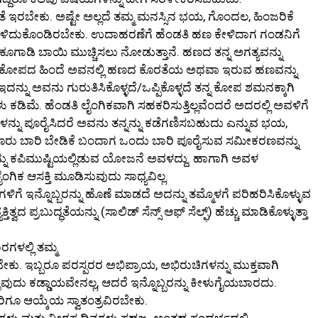
್ಟತೆ ಇರಬೇಕು. ಅಷ್ಟೇ ಅಲ್ಲದೆ ತಮ್ಮ ಮನಸ್ಸಿನ ಭಯ, ಗೊಂದಲ, ಹಿಂಜರಿಕೆ
ಿಳಿದುಕೊಂಡಿರಬೇಕು. ಉದಾಹರಣೆಗೆ ಹೆಂಡತಿ ಹಣ ಕೇಳಿದಾಗ ಗಂಡನಿಗೆ
ೂಗಾಡಿ ಬಾಯಿ ಮುಚ್ಚಿಸಲು ನೋಡುತ್ತಾನೆ. ಹಣದ ತನ್ನ ಅಗತ್ಯವನ್ನು
ಯ ಕೋಪದ ಹಿಂದೆ ಅವನಲ್ಲಿ ಹಣದ ಕೊರತೆಯ ಅಥವಾ ಇರುವ ಹಣವನ್ನು
ು ಅವನು ಗುರುತಿಸಿಕೊಳ್ಳದೆ/ಒಪ್ಪಿಕೊಳ್ಳದೆ ತನ್ನ ಕೋಪ ಶಮನಕ್ಕಾಗಿ
 ಕಡಿಮೆ. ಹೆಂಡತಿ ಲೈಂಗಿಕವಾಗಿ ಸಹಕರಿಸುತ್ತಿಲ್ಲವೆಂದರೆ ಅದರಲ್ಲಿ ಅವಳಿಗೆ
ಯಗಳನ್ನು ಪೂರೈಸಿದರೆ ಅವನು ತನ್ನನ್ನು ಕಡೆಗಣಿಸಬಹುದು ಎನ್ನುವ ಭಯ,
 ಮೂರು ಬಾರಿ ಬೇಡಿಕೆ ಬಂದಾಗ ಒಂದು ಬಾರಿ ಪೂರೈಸುವ ಸಮೀಕರಣವನ್ನು
್ನು ಕಪಿಮುಷ್ಟಿಯಲ್ಲಿಡುವ ಯೋಜನೆ ಅವಳದ್ದು. ಹಾಗಾಗಿ ಅವಳ
ಗಿಕ ಆಸಕ್ತಿ ಮೂಡಿಸುವುದು ಸಾಧ್ಯವಿಲ್ಲ.
ಿಗೆ ಇನ್ನೊಬ್ಬರನ್ನು ಹೊಣೆ ಮಾಡದೆ ಅದನ್ನು ತಮ್ಮೊಳಗೆ ಪರಿಹರಿಸಿಕೊಳ್ಳುವ
್ವದ ಪ್ರಬುದ್ಧತೆಯನ್ನು (ಸಾಲಿಡ್ ಸೆನ್ಸ್ ಆಫ್ ಸೆಲ್ಫ್) ಹೆಚ್ಚು ಮಾಡಿಕೊಳ್ಳುತ್ತಾ
ಗಳಲ್ಲಿ ತಮ್ಮ
ಬೇಕು. ಇಬ್ಬರೂ ಪರಸ್ಪರರ ಅಭಿಪ್ರಾಯ, ಅಭಿರುಚಿಗಳನ್ನು ಮುಕ್ತವಾಗಿ
ಳುವುದು ಕಡ್ಡಾಯವೇನಲ್ಲ, ಆದರೆ ಇನ್ನೊಬ್ಬರನ್ನು ಕೀಳುಗೈಯಬಾರದು.
ರಿಗೂ ಆಯ್ಕೆಯ ಸ್ವಾತಂತ್ರವಿರಬೇಕು.