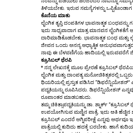
ನೆರವನ್ನು ಪಡೆಯಲು ಹಿಂಜರಿದರೆ ನಾವಿನ್ನೂ ಸಮಸ್ಯೆಗಳ
ತಿಳಿಯಬೇಕು. ಇರುವ ಸಮಸ್ಯೆಗಳನ್ನು ಒಪ್ಪಿಕೊಂಡಾಗ
ಕೊನೆಯ ಮಾತು
ಲೈಂಗಿಕ ತೃಪ್ತಿ ದಂಪತಿಗಳ ಭಾವನಾತ್ಮಕ ಬಂಧವನ್ನು ಗ
ಇದು ಸಾಧ್ಯವಾದಾಗ ಮಾತ್ರ ಮಾನವನ ಲೈಂಗಿಕತೆಗೆ ಅರ್ಥ
ದಾರಿಮಾಡಿಕೊಡಬೇಕು. ಭಾವನಾತ್ಮಕ ಬಂಧ ಮತ್ತು ಲೈಂಗಿಕ 
ಜೀವನ ಒಂದು ಅನನ್ಯ ಆಧ್ಯಾತ್ಮಿಕ ಅನುಭವವಾಗುತ್ತದ
ನಾವು ಈ ಬೆಳವಣಿಗೆಯ ಹಾದಿಯಲ್ಲಿ ಇರುವವರೆಗೆ 
ಕ್ರೂಸಿಬಲ್ ಥೆರಪಿ
*
ನನ್ನ ಲೇಖನಕ್ಕೆ ಮೂಲ ಪ್ರೇರಣೆ ಕ್ರೂಸಿಬಲ್ ಥೆರಪಿಯ
ಲೈಂಗಿಕ ಮತ್ತು ದಾಂಪತ್ಯ ಮನೋಚಿಕಿತ್ಸಕರಲ್ಲಿ ಒಬ್ಬರು.
ಥಿಯರಿಯಲ್ಲಿ ಪ್ರಸ್ತುತ ಪಡಿಸಿದ “ಡಿಫರೆನ್ಷಿಯೇಶನ್” 
ಪದ್ದತಿಯನ್ನು ರೂಪಿಸಿದರು. ಡಿಫರೆನ್ಷಿಯೇಶನ್ ಎನ್ನವು ಶಬ
ರೂಪಾಂತರ ಮಾಡಬಹುದು.
ತಮ್ಮ ಚಿಕಿತ್ಸಾಪದ್ದತಿಯನ್ನು ಡಾ. ಶ್ನಾರ್ಕ್ “ಕ್ರೂ
ಉಪಯೋಗಿಸುವ ಮಣ್ಣಿನ ಪಾತ್ರೆ. ಇದು ಅತಿ ಹೆಚ್ಚಿನ ಶ
ಕ್ರೂಸಿಬಲ್ ಎಂದರೆ ಅಗ್ನಿಪರೀಕ್ಷೆ ಎನ್ನವು ಅರ್ಥವೂ 
ಪಾತ್ರೆಯಲ್ಲಿ ಕುದಿದು ಹದಕ್ಕೆ ಬರಬೇಕು. ಹಾಗೆ ಕ