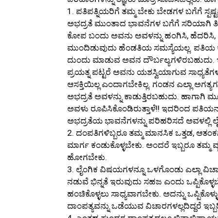
1. ಪತಿಪತ್ನಿಯರಿಗೆ ತಮ್ಮ ಬೇಕು ಬೇಡಗಳ ಬಗೆಗೆ ಸ್ಪಷ
ಅಭದ್ರತೆ ಮುಂತಾದ ಭಾವನೆಗಳ ಬಗೆಗೆ ಸರಿಯಾಗಿ ತ
ಕೋಪ ಬಂದು ಅವನು ಅವಳನ್ನು ಹಂಗಿಸಿ, ಹೆದರಿಸಿ, ಕ
ಮುಂದಿಡುವುದು ಹೆಂಡತಿಯ ಸಮಸ್ಯೆಯಲ್ಲ. ಪತಿ
ದುಂದು ಮಾಡುವ ಅವನ ದೌರ್ಬಲ್ಯಗಳಿರಬಹುದು. ಇದನ್ನ
ಪ್ರಯತ್ನ ಪಟ್ಟರೆ ಅವನು ಯಶಸ್ವಿಯಾಗುವ ಸಾಧ್ಯತೆಗಳು
ಆಸಕ್ತಿಯಿಲ್ಲ ಎಂದಾಗಬೇಕಿಲ್ಲ. ಗಂಡನ ಎಲ್ಲಾ ಅಗತ್
ಅಭದ್ರತೆ ಅವಳನ್ನು ಕಾಡುತ್ತಿರಬಹುದು. ಹಾಗಾಗಿ
ಅವಳು ರೂಪಿಸಿಕೊಂಡಿರುತ್ತಾಳೆ!! ಇದರಿಂದ ಪತಿಯನ
ಅಭದ್ರತೆಯ ಭಾವನೆಗಳನ್ನು ಪರಿಹರಿಸದೆ ಅವಳಲ್ಲಿ ಲೈಂ
2. ದಂಪತಿಗಳಿಬ್ಬರೂ ತಮ್ಮ ಮಾನಸಿಕ ಒತ್ತಡ, ಆತಂಕಗಳ
ಮಾರ್ಗ ಕಂಡುಕೊಳ್ಳಬೇಕು. ಅಂದರೆ ಇಬ್ಬರೂ ತಮ್ಮ ವ್ಯಕ್ತಿತ
ಹೋಗಬೇಕು.
3. ಲೈಂಗಿಕ ವಿಷಯಗಳನ್ನೂ ಒಳಗೊಂಡು ಎಲ್ಲಾ ವಿಚಾರ
ನಡುವೆ ಭಿನ್ನತೆ ಇರುವುದು ಸಹಜ ಎಂದು ಒಪ್ಪಿಕೊಳ್ಳ
ಹಂಚಿಕೊಳ್ಳಲು ಸಾಧ್ಯವಾಗಬೇಕು. ಅದನ್ನು ಒಪ್ಪಿಕೊಳ್
ದಾಂಪತ್ಯವನ್ನು ಒಡೆಯುವ ವಿಚಾರಗಳಲ್ಲದಿದ್ದರೆ ಇಬ್ಬ