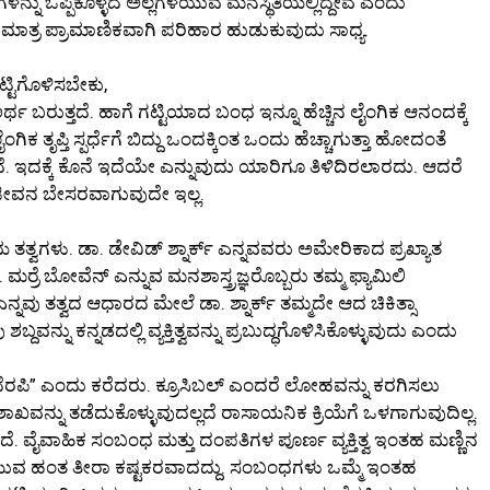
ನ್ನು ಒಪ್ಪಿಕೊಳ್ಳದೆ ಅಲ್ಲಗಳೆಯುವ ಮನಸ್ಥಿತಿಯಲ್ಲಿದ್ದೇವೆ ಎಂದು
 ಮಾತ್ರ ಪ್ರಾಮಾಣಿಕವಾಗಿ ಪರಿಹಾರ ಹುಡುಕುವುದು ಸಾಧ್ಯ.
ಟ್ಟಿಗೊಳಿಸಬೇಕು,
 ಬರುತ್ತದೆ. ಹಾಗೆ ಗಟ್ಟಿಯಾದ ಬಂಧ ಇನ್ನೂ ಹೆಚ್ಚಿನ ಲೈಂಗಿಕ ಆನಂದಕ್ಕೆ
ತೃಪ್ತಿ ಸ್ಪರ್ಧೆಗೆ ಬಿದ್ದು ಒಂದಕ್ಕಿಂತ ಒಂದು ಹೆಚ್ಚಾಗುತ್ತಾ ಹೋದಂತೆ
ೆ. ಇದಕ್ಕೆ ಕೊನೆ ಇದೆಯೇ ಎನ್ನುವುದು ಯಾರಿಗೂ ತಿಳಿದಿರಲಾರದು. ಆದರೆ
ಜೀವನ ಬೇಸರವಾಗುವುದೇ ಇಲ್ಲ.
 ತತ್ವಗಳು. ಡಾ. ಡೇವಿಡ್ ಶ್ನಾರ್ಕ್ ಎನ್ನವವರು ಅಮೇರಿಕಾದ ಪ್ರಖ್ಯಾತ
 ಮರ್ರೆ ಬೋವೆನ್ ಎನ್ನುವ ಮನಶಾಸ್ತ್ರಜ್ಞರೊಬ್ಬರು ತಮ್ಮ ಫ್ಯಾಮಿಲಿ
ಎನ್ನವು ತತ್ವದ ಆಧಾರದ ಮೇಲೆ ಡಾ. ಶ್ನಾರ್ಕ್ ತಮ್ಮದೇ ಆದ ಚಿಕಿತ್ಸಾ
್ದವನ್ನು ಕನ್ನಡದಲ್ಲಿ ವ್ಯಕ್ತಿತ್ವವನ್ನು ಪ್ರಬುದ್ಧಗೊಳಿಸಿಕೊಳ್ಳುವುದು ಎಂದು
ಸಿಬಲ್ ಥೆರಪಿ” ಎಂದು ಕರೆದರು. ಕ್ರೂಸಿಬಲ್ ಎಂದರೆ ಲೋಹವನ್ನು ಕರಗಿಸಲು
ಾಖವನ್ನು ತಡೆದುಕೊಳ್ಳುವುದಲ್ಲದೆ ರಾಸಾಯನಿಕ ಕ್ರಿಯೆಗೆ ಒಳಗಾಗುವುದಿಲ್ಲ.
ಇದೆ. ವೈವಾಹಿಕ ಸಂಬಂಧ ಮತ್ತು ದಂಪತಿಗಳ ಪೂರ್ಣ ವ್ಯಕ್ತಿತ್ವ ಇಂತಹ ಮಣ್ಣಿನ
ುದಿಯುವ ಹಂತ ತೀರಾ ಕಷ್ಟಕರವಾದದ್ದು. ಸಂಬಂಧಗಳು ಒಮ್ಮೆ ಇಂತಹ