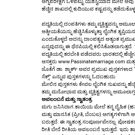
ಅಗ್ನಿಪರೀಕ್ಷೆಗೆ ಒಳಪಟ್ಟು ಯಶಸ್ವಿಯಾದ ಮೇಲೆ ಅವ
ಹೆಚ್ಚಿನ ಶಾಖದಲ್ಲಿ ಕುದಿಯುವ ಕಷ್ಟವನ್ನು ತಡೆದುಕೊಳ್ಳ
ಪದ್ದತಿಯಲ್ಲಿ ದಂಪತಿಗಳು ತಮ್ಮ ವ್ಯಕ್ತಿತ್ವವನ್
ಆತ್ಮೀಯತೆಯನ್ನು ಹೆಚ್ಚಿಸಿಕೊಳ್ಳುತ್ತಾ ಲೈಂಗಿಕ ತೃಪ್
ಎಂದುಕೊಳ್ಳದೆ ಅದನ್ನು ದಾಂಪತ್ಯದ ಅತ್ಯಂತ ಪ್
ಎನ್ನವುದನ್ನು ಈ ಥೆರಪಿಯಲ್ಲಿ ಕಲಿಸಿಕೊಡಲಾಗುತ್ತದೆ
ಪದ್ದತಿಯಲ್ಲಿ ತರಬೇತಿ ಪಡೆದವರು ಭಾರತದಲ್ಲಿ ಹೆಚ್ಚೇನಿ
ಆಸಕ್ತರು www.Passinatemarriage.com ಮತ
ಜೊತೆಗೆ ಡಾ. ಶ್ನಾರ್ಕ್ ಅವರ ಪ್ರಮುಖ ಪುಸ್ತಕಗಳಾದ “ಪ
ಸೆಕ್ಸ್” ಎನ್ನುವ ಪುಸ್ತಕಗಳನ್ನು ಓದಬಹುದು.
ಮೇಲಿನ ಪುಸ್ತಕಗಳು ಕೇವಲ ಲೈಂಗಿಕ ಸುಖವನ್ನು ಹೆಚ್ಚಿ
ತಮ್ಮ ಮನೋಭಾವ ಮತ್ತು ವ್ಯಕ್ತಿತ್ವಗಳನ್ನು ಅಮೂಲಾಗ
ಅವಲಂಬನೆ ಮತ್ತು ಸ್ವಾತಂತ್ರ
ಮಗು ಜನಿಸಿದಾಗ ತಾಯಿಯ ಮೇಲೆ ತನ್ನ ದೈಹಿಕ (ಹಸಿವ
ಮತ್ತು ಮಾನಸಿಕ (ಪ್ರೀತಿ, ಬೆಂಬಲ) ಅಗತ್ಯಗಳಿಗಾಗಿ ಅ
ಬರುತ್ತದೆ. ಈ ಸ್ವಾತಂತ್ರ ಸಂಪೂರ್ಣವೇನಲ್ಲ. ಪೋಷ
ರೀತಿ ಬೇರೆ ರೀತಿಯ ಅವಲಂಬನೆ ಇರುತ್ತದೆ. ಇದ