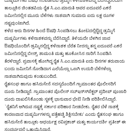
ದುಷ್ಕರ್ಮಿಗಳು ಔಷಧಿ ಸಿಂಪಡಿಸುವ ಡ್ರಮ್ಮಿಗೆ ಕಳೆನಾಶಕವನ್ನು ಬೆರೆಸಿದ್ದರಿಂದಾಗಿ
ತಾಲ್ಲೂಕಿನ ಚಿಂತಡಪಿಯ ರೈತ ಸಿ.ಎಂ.ಮಾರುತಿ ಅವರ ಐದೂವರೆ ಎಕರೆ
ಜಮೀನಿನಲ್ಲಿನ ಮೂರು ಬೆಳೆಗಳು ನಾಶವಾಗಿ ಸುಮಾರು ಐದು ಲಕ್ಷ ರೂಗಳ
ನಷ್ಟವುಂಟಾಗಿದೆ.
ಕಳೆದ ಆರು ದಿನಗಳ ಹಿಂದೆ ಔಷಧಿ ಸಿಂಪಡಿಸಲು ತೋಟದಲ್ಲಿಟ್ಟಿದ್ದ ಡ್ರಮ್ಮಿಗೆ
ದುಷ್ಕರ್ಮಿಗಳು ಕಳೆನಾಶಕವನ್ನು ಬೆರೆಸಿದ್ದಾರೆ. ತಿಳಿಯದೇ ಬೆಳಗಿನ ಜಾವ
ಔಷಧಿಯೊಂದಿಗೆ ಡ್ರಮ್ಮಿನಲ್ಲಿದ್ದ ಕಳೆನಾಶಕ ಬೆರೆತ ನೀರನ್ನು ತನ್ನ ಐದೂವರೆ ಎಕರೆ
ಜಮೀನಿನಲ್ಲಿದ್ದ ಬೀನ್ಸ್, ಶಾಮಂತಿ ಮತ್ತು ಹೂಕೋಸಿನ ನಾರಿಗೆ ಸಿಂಪಡಿಸಿ
ತೆರಳಿದ್ದಾರೆ. ಪ್ರವಾಸಕ್ಕೆ ಹೋಗಿದ್ದ ರೈತ ಸಿ.ಎಂ.ಮಾರುತಿ ಐದು ದಿನಗಳ ತರುವಾಯ
ಬಂದು ಜಮೀನಿಗೆ ನೋಡಿದಾಗ ಎಲೆಯೆಲ್ಲಾ ಒಣಗಿ ಉದುರಿ ಬೆಳೆಗಳೆಲ್ಲಾ
ನಾಶವಾಗಿರುವುದು ಕಂಡುಬಂದಿದೆ.
ರೈತಸಂಘ ಹಾಗೂ ಹಸಿರುಸೇನೆ ಸದಸ್ಯರೊಂದಿಗೆ ಗ್ರಾಮಾಂತರ ಪೊಲೀಸರಿಗೆ
ದೂರು ನೀಡಿದ್ದಾರೆ. ಗ್ರಾಮಾಂತರ ಪೊಲೀಸ್ ಸಬ್‍ಇನ್ಸ್‍ಪೆಕ್ಟರ್ ಪ್ರದೀಪ್ ಪೂಜಾರಿ
ದೂರು ದಾಖಲಿಸಿಕೊಂಡು ಸ್ಥಳಕ್ಕೆ ಭಾನುವಾರ ಭೇಟಿ ನೀಡಿ ಪರಿಶೀಲಿಸಿದ್ದಾರೆ.
`ರೈತನಿಗೆ ಆಗಿರುವ ನಷ್ಟಕ್ಕೆ ಸರ್ಕಾರ ಪರಿಹಾರ ನೀಡಬೇಕು. ರೈತರ ಬೆಳೆ ನಾಶಕ್ಕೆ
ಕಾರಣವಾದ ದುಷ್ಕರ್ಮಿಗಳನ್ನು ಪತ್ತೆಹಚ್ಚಿ ಶಿಕ್ಷಿಸಬೇಕು’ ಎಂದು ರೈತಸಂಘ ಹಾಗೂ
ಹಸಿರುಸೇನೆ ತಾಲ್ಲೂಕು ಅಧರ್ಯಕ್ಷ ರವಿಪ್ರಕಾಶ್ ಮತ್ತು ಕಾರ್ಯದರ್ಶಿ ಪ್ರತೀಶ್ ಈ
ಸಂದರ್ಭದಲ್ಲಿ ಒತ್ತಾಯಿಸಿದ್ದಾರೆ.