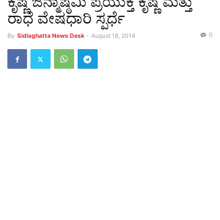
ಕೃಷ್ಣ ಜನ್ಮಾಷ್ಠಮಿ ಪ್ರಯುಕ್ತ ಕೃಷ್ಣ ಮತ್ತು
ರಾಧೆ ವೇಷಧಾರಿ ಸ್ಪರ್ಧೆ
0
By
Sidlaghatta News Desk
-
August 18, 2014