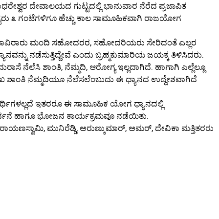
ಧರೇಶ್ವರ ದೇವಾಲಯದ ಗುಟ್ಟದಲ್ಲಿ ಭಾನುವಾರ ನೆರೆದ ಪ್ರಜಾಪಿತ
ದಸ್ಯರು ೩ ಗಂಟೆಗಳಿಗೂ ಹೆಚ್ಚು ಕಾಲ ಸಾಮೂಹಿಕವಾಗಿ ರಾಜಯೋಗ
ದ ಸಾವಿರಾರು ಮಂದಿ ಸಹೋದರರ, ಸಹೋದರಿಯರು ಸೇರಿದಂತೆ ಎಲ್ಲರ
ನವನ್ನು ನಡೆಸುತ್ತಿದ್ದೇವೆ ಎಂದು ಬ್ರಹ್ಮಕುಮಾರಿಯ ಜಯಕ್ಕ ತಿಳಿಸಿದರು.
 ದುರಾಸೆ ನೆಲೆಸಿ ಶಾಂತಿ, ನೆಮ್ಮದಿ, ಆರೋಗ್ಯ ಇಲ್ಲದಾಗಿದೆ. ಹಾಗಾಗಿ ಎಲ್ಲೆಲ್ಲೂ
ುಖ ಶಾಂತಿ ನೆಮ್ಮದಿಯೂ ನೆಲೆಸಲೆಂಬುದು ಈ ಧ್ಯಾನದ ಉದ್ದೇಶವಾಗಿದೆ
ಯಾರ್ಥಿಗಳಲ್ಲದೆ ಇತರರೂ ಈ ಸಾಮೂಹಿಕ ಯೋಗ ಧ್ಯಾನದಲ್ಲಿ
ರಾರ್ಥನೆ ಹಾಗೂ ಭೋಜನ ಕಾರ್ಯಕ್ರಮವೂ ನಡೆಯಿತು.
ರಾಯಣಸ್ವಾಮಿ, ಮುನಿರೆಡ್ಡಿ, ಅರುಣ್ಕುಮಾರ್, ಅಮರ್, ದೇವಿಕಾ ಮತ್ತಿತರರು