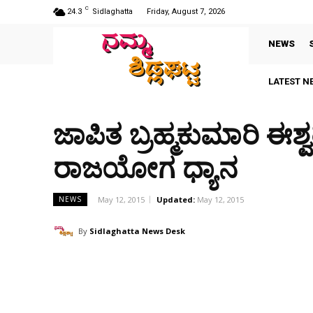
C
24.3
Sidlaghatta
Friday, August 7, 2026
NEWS
LATEST N
ಜಾಪಿತ ಬ್ರಹ್ಮಕುಮಾರಿ ಈ
ರಾಜಯೋಗ ಧ್ಯಾನ
May 12, 2015
Updated:
May 12, 2015
NEWS
By
Sidlaghatta News Desk