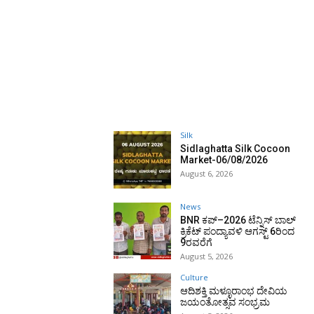
Silk
Sidlaghatta Silk Cocoon
Market-06/08/2026
August 6, 2026
News
BNR ಕಪ್–2026 ಟೆನ್ನಿಸ್ ಬಾಲ್
ಕ್ರಿಕೆಟ್ ಪಂದ್ಯಾವಳಿ ಆಗಸ್ಟ್ 6ರಿಂದ
9ರವರೆಗೆ
August 5, 2026
Culture
ಆದಿಶಕ್ತಿ ಮಳ್ಳೂರಾಂಭ ದೇವಿಯ
ಜಯಂತೋತ್ಸವ ಸಂಭ್ರಮ