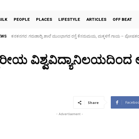
SILK
PEOPLE
PLACES
LIFESTYLE
ARTICLES
OFF BEAT
EWS
ಕನಕನಗರ: ಗರುಡಾದ್ರಿ ಶಾಲೆ ಮುಂಭಾಗದ ರಸ್ತೆ ಕೆಸರುಮಯ, ಮಕ್ಕಳಿಗೆ ಗಾಯ – ಪೋಷಕ
Sidlaghatta Silk Cocoon Market-06/08/2026
ಶ್ವರೀಯ ವಿಶ್ವವಿದ್ಯಾನಿಲಯದಿಂ
Facebo
Share
- Advertisement -