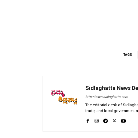
TAGS
Sidlaghatta News D
http://www.sidlaghatta.com
The editorial desk of Sidlagha
trade, and local government n