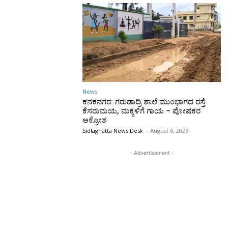
News
ಕನಕನಗರ: ಗರುಡಾದ್ರಿ ಶಾಲೆ ಮುಂಭಾಗದ ರಸ್ತೆ
ಕೆಸರುಮಯ, ಮಕ್ಕಳಿಗೆ ಗಾಯ – ಪೋಷಕರ
ಆಕ್ರೋಶ
Sidlaghatta News Desk
-
August 6, 2026
- Advertisement -