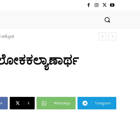
ರ ಆಕ್ರೋಶ
ದ ಲೋಕಕಲ್ಯಾಣಾರ್ಥ
ok
X
WhatsApp
Telegram