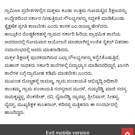
ಗ್ರಾಮೀಣ ಪ್ರದೇಶಗಳಲ್ಲಿನ ಮಕ್ಕಳೂ ಕೂಡಾ ಉತ್ತಮ ಗುಣಮಟ್ಟದ ಶಿಕ್ಷಣವನ್ನು
ಉದ್ದೇಶದಿಂದ ಸರ್ಕಾರ ನೀಡುತ್ತಿರುವ ಸೌಲಭ್ಯಗಳನ್ನು ಸದ್ಬಳಕೆ ಮಾಡಿಕೊಂಡು
ಶೈಕ್ಷಣೆಕ ಪ್ರಗತಿ ಕಾಣಬೇಕು ಎಂದು ಶಾಸಕ ಎಂ.ರಾಜಣ್ಣ ಹೇಳಿದರು.
ತಾಲ್ಲೂಕಿನ ದೊಡ್ಡತೇಕಹಳ್ಳಿ ಗ್ರಾಮದ ಸರ್ಕಾರಿ ಹಿರಿಯ ಪ್ರಾಥಮಿಕ ಶಾಲೆಯ
ಆವರಣದಲ್ಲಿ ಸೋಮವಾರ ಆಯೋಜನೆ ಮಾಡಲಾಗಿದ್ದ ಉಚಿತ ಸೈಕಲ್ ವಿತರಣಾ
ಸಮಾರಂಭದಲ್ಲಿ ಅವರು ಮಾತನಾಡಿದರು.
ಮಕ್ಕಳ ಶಿಕ್ಷಣಕ್ಕೆ ಪೂರಕವಾಗಿರುವ ಎಲ್ಲಾ ಸೌಲಭ್ಯಗಳನ್ನು ಕಲ್ಪಿಸಿಕೊಡುತ್ತಿದೆ,
ಮಹಾನ್ ಸಾಧಕರು ಸರ್ಕಾರಿ ಶಾಲೆಗಳಲ್ಲಿ ವಿದ್ಯಾಭ್ಯಾಸ ಮಾಡಿದವರಿದ್ದಾರೆ, ಖಾಸಗಿ
ಶಾಲೆಗಳ ಬಗ್ಗೆ ವ್ಯಾಮೋಹ ಕಡಿಮೆ ಮಾಡಬೇಕು ಎಂದರು.
ಮುಖಂಡ ದೊಣ್ಣಹಳ್ಳಿ ರಾಮಣ್ಣ, ಗ್ರಾಮ ಪಂಚಾಯತಿ ಅಭಿವೃದ್ಧಿ ಅಧಿಕಾರಿ
ಶಾಂತಮ್ಮ, ಗ್ರಾಮ ಪಂಚಾಯತಿ ಸದಸ್ಯರಾದ ಮುರಳಿ, ಗುಮ್ಮರೆಡ್ಡಿ, ಮಾಜಿ ಸದಸ್ಯ
ರಾಮಕೃಷ್ಣಪ್ಪ, ವೆಂಕಟೇಶ್, ರವಿ, ಬೈರಾರೆಡ್ಡಿ, ದ್ಯಾವಪ್ಪ, ಶ್ರೀನಿವಾಸ್, ಸೀತಪ್ಪ,
ಬೈರಪ್ಪ, ಮುಖ್ಯಶಿಕ್ಷಕ ಕಾಂತರಾಜ್, ಕದಿರಪ್ಪ ಮತ್ತಿತರರು ಈ ಸಂದರ್ಭದಲ್ಲಿ
ಹಾಜರಿದ್ದರು.
Exit mobile version