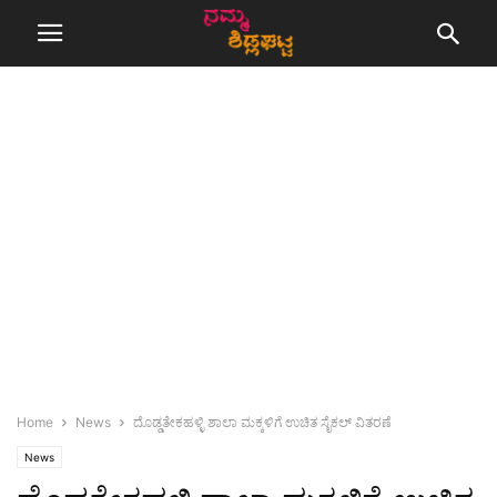
Home
News
ದೊಡ್ಡತೇಕಹಳ್ಳಿ ಶಾಲಾ ಮಕ್ಕಳಿಗೆ ಉಚಿತ ಸೈಕಲ್ ವಿತರಣೆ
News