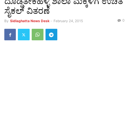
ದೊಡ್ಡತೇಕಹಳ್ಳಿ ಶಾಲಾ ಮಕ್ಕಳಿಗೆ ಉಚಿತ
ಸೈಕಲ್ ವಿತರಣೆ
0
By
Sidlaghatta News Desk
-
February 24, 2015