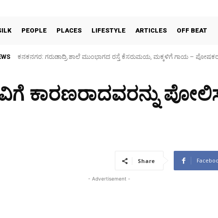
SILK
PEOPLE
PLACES
LIFESTYLE
ARTICLES
OFF BEAT
EWS
Sidlaghatta Silk Cocoon Market-06/08/2026
ವಿಗೆ ಕಾರಣರಾದವರನ್ನು ಪೋಲಿಸ್ 
Facebo
Share
- Advertisement -