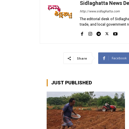
Sidlaghatta News D
http://www.sidlaghatta.com
The editorial desk of Sidlagha
trade, and local government n
Facebook
Share
JUST PUBLISHED