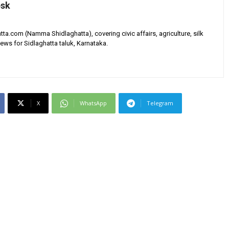
esk
tta.com (Namma Shidlaghatta), covering civic affairs, agriculture, silk
ews for Sidlaghatta taluk, Karnataka.
X
WhatsApp
Telegram