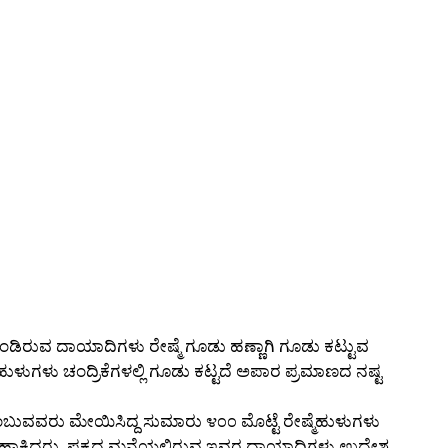
ೊಂಡಿರುವ ದಾಯಾದಿಗಳು ರೇಷ್ಮೆ ಗೂಡು ಹಣ್ಣಾಗಿ ಗೂಡು ಕಟ್ಟುವ
ಳುಗಳು ಚಂದ್ರಿಕೆಗಳಲ್ಲಿ ಗೂಡು ಕಟ್ಟದೆ ಅಪಾರ ಪ್ರಮಾಣದ ನಷ್ಟ
ಎಂಬುವವರು ಮೇಯಿಸಿದ್ದ ಸುಮಾರು ೪೦೦ ಮೊಟ್ಟೆ ರೇಷ್ಮೆಹುಳುಗಳು
ಳಿಗೆ ಹಾಕಿದ್ದರು. ಪಕ್ಕದ ಮನೆಯಲ್ಲಿರುವ ಇವರ ದಾಯಾದಿಗಳು ಉದ್ದೇಶ