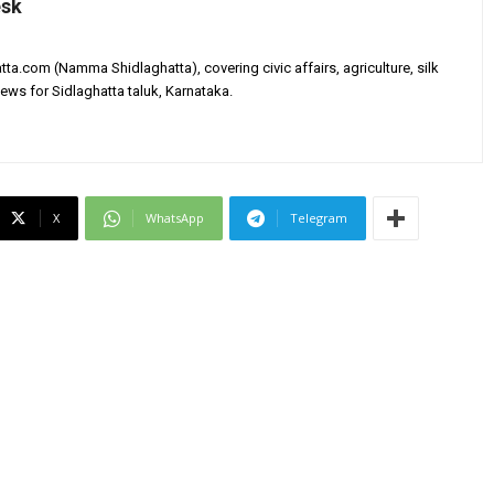
esk
tta.com (Namma Shidlaghatta), covering civic affairs, agriculture, silk
ews for Sidlaghatta taluk, Karnataka.
X
WhatsApp
Telegram