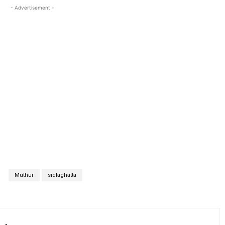
- Advertisement -
S
Muthur
sidlaghatta