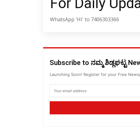
For Daily Upd
WhatsApp 'HI' to 7406303366
Subscribe to ನಮ್ಮ ಶಿಡ್ಲಘಟ್ಟ N
Launching Soon! Register for your Free New