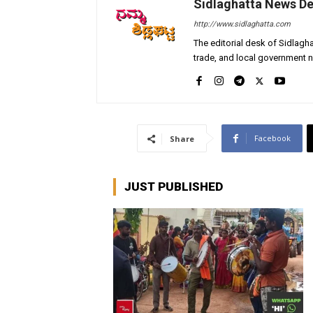
Sidlaghatta News D
http://www.sidlaghatta.com
The editorial desk of Sidlagha
trade, and local government n
Facebook
Share
JUST PUBLISHED