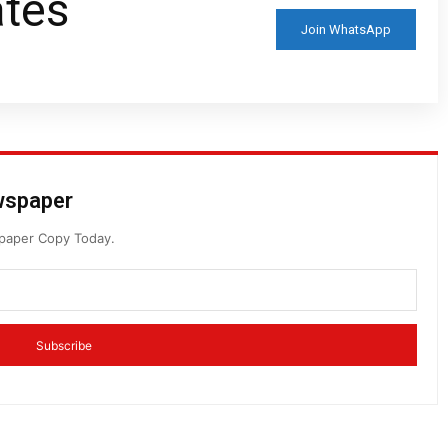
ates
Join WhatsApp
ewspaper
spaper Copy Today.
Subscribe