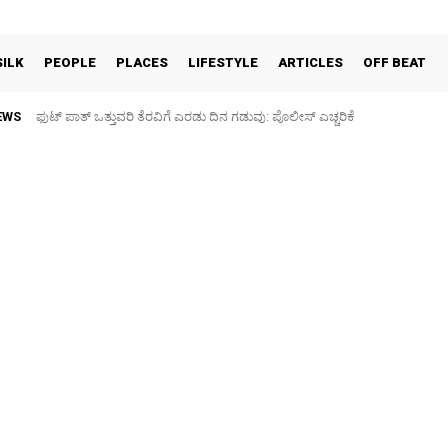
SILK
PEOPLE
PLACES
LIFESTYLE
ARTICLES
OFF BEAT
EWS
ಫುಟ್‌ ಪಾತ್ ಒತ್ತುವರಿ ತೆರವಿಗೆ ಎರಡು ದಿನ ಗಡುವು: ಪೊಲೀಸ್ ಎಚ್ಚರಿಕೆ
ಪಶು ಆರೋಗ್ಯ ತಪಾಸಣೆ ಶಿಬಿರ: ಕೃಷಿ ವಿದ್ಯಾರ್ಥಿಗಳಿಂದ ಉಚಿತ ಚಿಕಿತ್ಸೆ