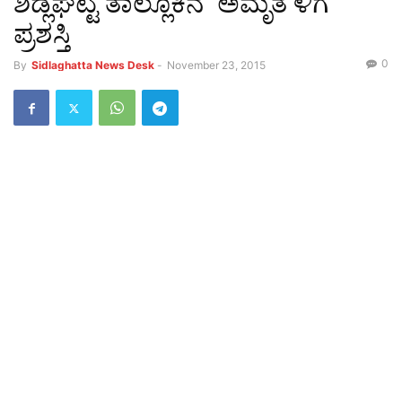
ಶಿಡ್ಲಘಟ್ಟ ತಾಲ್ಲೂಕಿನ 'ಅಮೃತ'ಳಿಗೆ
ಪ್ರಶಸ್ತಿ
0
By
Sidlaghatta News Desk
-
November 23, 2015