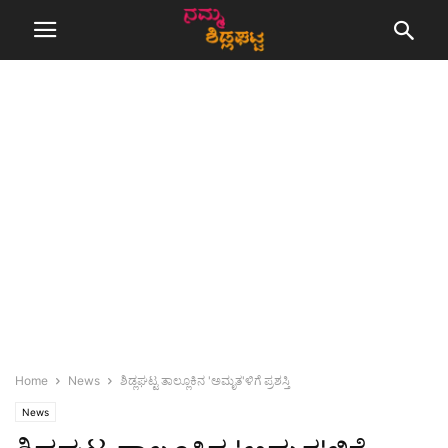
Home
News
ಶಿಡ್ಲಘಟ್ಟ ತಾಲ್ಲೂಕಿನ 'ಅಮೃತ'ಳಿಗೆ ಪ್ರಶಸ್ತಿ
News