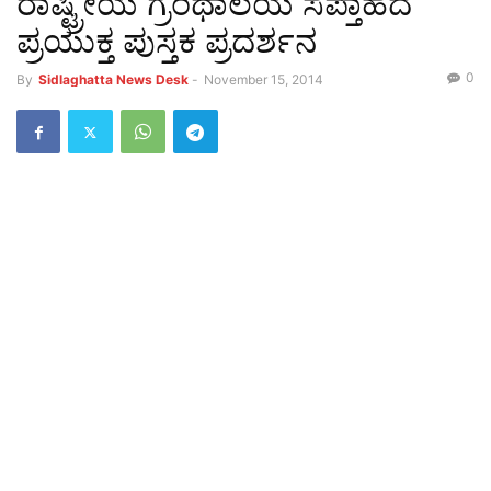
ರಾಷ್ಟ್ರೀಯ ಗ್ರಂಥಾಲಯ ಸಪ್ತಾಹದ
ಪ್ರಯುಕ್ತ ಪುಸ್ತಕ ಪ್ರದರ್ಶನ
0
By
Sidlaghatta News Desk
-
November 15, 2014