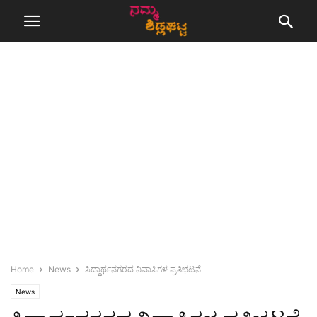
Home
News
ಸಿದ್ದಾರ್ಥನಗರದ ನಿವಾಸಿಗಳ ಪ್ರತಿಭಟನೆ
News