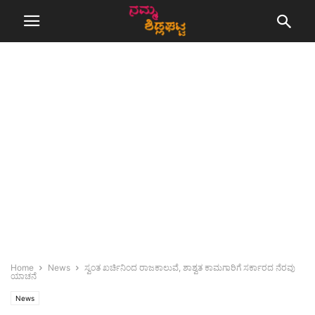
Home
News
ಸ್ವಂತ ಖರ್ಚಿನಿಂದ ರಾಜಕಾಲುವೆ, ಶಾಶ್ವತ ಕಾಮಗಾರಿಗೆ ಸರ್ಕಾರದ ನೆರವು
ಯಾಚನೆ
News