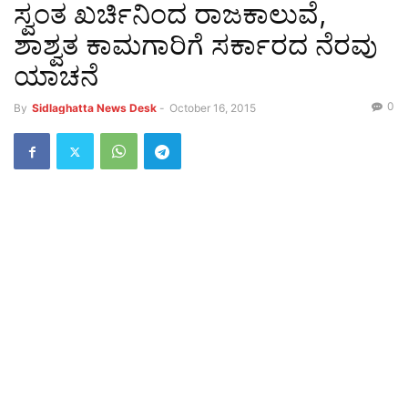
ಸ್ವಂತ ಖರ್ಚಿನಿಂದ ರಾಜಕಾಲುವೆ,
ಶಾಶ್ವತ ಕಾಮಗಾರಿಗೆ ಸರ್ಕಾರದ ನೆರವು
ಯಾಚನೆ
0
By
Sidlaghatta News Desk
-
October 16, 2015