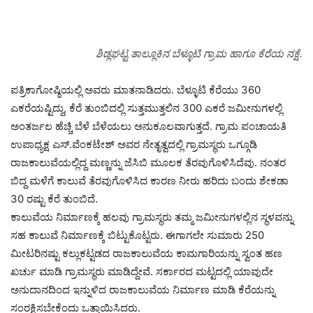
ಶಿಡ್ಲಘಟ್ಟ ತಾಲ್ಲೂಕಿನ ಬೆಳ್ಳೂಟಿ ಗ್ರಾಮ ಹಾಗೂ ಕೆರೆಯ ನಕ್ಷೆ.
ಪತ್ರಿಕಾಗೋಷ್ಠಿಯಲ್ಲಿ ಅವರು ಮಾತನಾಡಿದರು. ಬೆಳ್ಳೂಟಿ ಕೆರೆಯು 360
ಎಕರೆಯಷ್ಟಿದ್ದು, ಕೆರೆ ತುಂಬಿದಲ್ಲಿ ಸುತ್ತಮುತ್ತಲಿನ 300 ಎಕರೆ ಜಮೀನುಗಳಲ್ಲಿ
ಅಂತರ್ಜಲ ಹೆಚ್ಚಿ ಬೆಳೆ ಬೆಳೆಯಲು ಅನುಕೂಲವಾಗುತ್ತದೆ. ಗ್ರಾಮ ಪಂಚಾಯತಿ
ಉಪಾಧ್ಯಕ್ಷ ಎಸ್.ವೆಂಕಟೇಶ್ ಅವರ ನೇತೃತ್ವದಲ್ಲಿ ಗ್ರಾಮಸ್ಥರು ಒಗ್ಗೂಡಿ
ರಾಜಕಾಲುವೆಯಲ್ಲಿದ್ದ ಮಣ್ಣನ್ನು ಜೆಸಿಬಿ ಮೂಲಕ ತೆರವುಗೊಳಿಸಿದೆವು. ನಂತರ
ಬಿದ್ದ ಮಳೆಗೆ ಕಾಲುವೆ ತೆರವುಗೊಳಿಸಿದ ಕಾರಣ ನೀರು ಹರಿದು ಬಂದು ಶೇಕಡಾ
30 ರಷ್ಟು ಕೆರೆ ತುಂಬಿದೆ.
ಕಾಲುವೆಯ ನಿರ್ಮಾಣಕ್ಕೆ ಹಲವು ಗ್ರಾಮಸ್ಥರು ತಮ್ಮ ಜಮೀನುಗಳಲ್ಲಿನ ಸ್ಥಳವನ್ನು
ಸಹ ಕಾಲುವೆ ನಿರ್ಮಾಣಕ್ಕೆ ಬಿಟ್ಟುಕೊಟ್ಟರು. ಈಗಾಗಲೇ ಸುಮಾರು 250
ಮೀಟರಿನಷ್ಟು ಕಲ್ಲುಕಟ್ಟಡದ ರಾಜಕಾಲುವೆಯ ಕಾಮಗಾರಿಯನ್ನು ಸ್ವಂತ ಹಣ
ಖರ್ಚು ಮಾಡಿ ಗ್ರಾಮಸ್ಥರು ಮಾಡಿದ್ದೇವೆ. ಸರ್ಕಾರದ ಮಟ್ಟದಲ್ಲಿ ಯಾವುದೇ
ಅನುದಾನದಿಂದ ಇನ್ನುಳಿದ ರಾಜಕಾಲುವೆಯ ನಿರ್ಮಾಣ ಮಾಡಿ ಕೆರೆಯನ್ನು
ಸಂರಕ್ಷಿಸಬೇಕೆಂದು ಒತ್ತಾಯಿಸಿದರು.