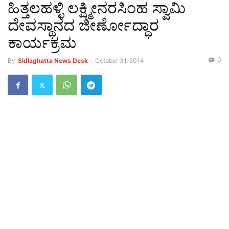
ಹಿತ್ತಲಹಳ್ಳಿ ಲಕ್ಷ್ಮೀನರಸಿಂಹ ಸ್ವಾಮಿ
ದೇವಸ್ಥಾನದ ಜೀರ್ಣೋದ್ಧಾರ
ಕಾರ್ಯಕ್ರಮ
0
By
Sidlaghatta News Desk
-
October 31, 2014