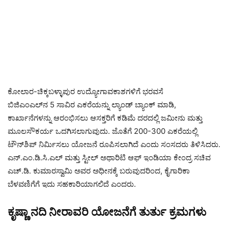
ಕೋಲಾರ-ಚಿಕ್ಕಬಳ್ಳಾಪುರ ಉದ್ಯೋಗಾವಕಾಶಗಳಿಗೆ ಭರವಸೆ
ಬಿಜಿಎಂಎಲ್‌ನ 5 ಸಾವಿರ ಎಕರೆಯನ್ನು ಲ್ಯಾಂಡ್ ಬ್ಯಾಂಕ್ ಮಾಡಿ,
ಕಾರ್ಖಾನೆಗಳನ್ನು ಆರಂಭಿಸಲು ಆಸಕ್ತರಿಗೆ ಕಡಿಮೆ ದರದಲ್ಲಿ ಜಮೀನು ಮತ್ತು
ಮೂಲಸೌಕರ್ಯ ಒದಗಿಸಲಾಗುವುದು. ಜೊತೆಗೆ 200-300 ಎಕರೆಯಲ್ಲಿ
ಟೌನ್‌ಶಿಪ್ ನಿರ್ಮಿಸಲು ಯೋಜನೆ ರೂಪಿಸಲಾಗಿದೆ ಎಂದು ಸಂಸದರು ತಿಳಿಸಿದರು.
ಎನ್‌.ಎಂ.ಡಿ.ಸಿ.ಎಲ್ ಮತ್ತು ಸ್ಟೀಲ್ ಅಥಾರಿಟಿ ಆಫ್ ಇಂಡಿಯಾ ಕೇಂದ್ರ ಸಚಿವ
ಎಚ್.ಡಿ. ಕುಮಾರಸ್ವಾಮಿ ಅವರ ಅಧೀನಕ್ಕೆ ಬರುವುದರಿಂದ, ಕೈಗಾರಿಕಾ
ಬೆಳವಣಿಗೆಗೆ ಇದು ಸಹಕಾರಿಯಾಗಲಿದೆ ಎಂದರು.
ಕೃಷ್ಣಾ ನದಿ ನೀರಾವರಿ ಯೋಜನೆಗೆ ತುರ್ತು ಕ್ರಮಗಳು