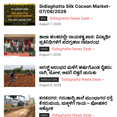
Sidlaghatta Silk Cocoon Market-
07/08/2026
Sidlaghatta News Desk
-
SILK
August 7, 2026
ಶಾಲಾ ಹಂತದಲ್ಲೇ ನಾಯಕತ್ವ ಪಾಠ: ವಿದ್ಯಾರ್ಥಿ
ಪ್ರತಿನಿಧಿಗಳಿಗೆ ಪದಗ್ರಹಣ ಸಮಾರಂಭ
Sidlaghatta News Desk
-
NEWS
August 7, 2026
ಆಗಸ್ಟ್ ಆರಂಭದ ಮಳೆಗೆ ಹರ್ಷಗೊಂಡ ರೈತರು:
ರಾಗಿ, ಜೋಳ, ಅವರೆ ಬಿತ್ತನೆ ಚುರುಕು
Sidlaghatta News Desk
-
AGRICULTURE
August 6, 2026
ಕನಕನಗರ: ಗರುಡಾದ್ರಿ ಶಾಲೆ ಮುಂಭಾಗದ ರಸ್ತೆ
ಕೆಸರುಮಯ, ಮಕ್ಕಳಿಗೆ ಗಾಯ – ಪೋಷಕರ
ಆಕ್ರೋಶ
Sidlaghatta News Desk
-
NEWS