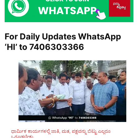
For Daily Updates WhatsApp
‘HI’ to
7406303366
ಧಾರ್ಮಿಕ ಕಾರ್ಯಗಳಲ್ಲಿ ಜಾತಿ, ಮತ, ಪಕ್ಷವನ್ನು ಬಿಟ್ಟು ಎಲ್ಲರೂ
ಒಗ್ಗೂಡಬೇಕು