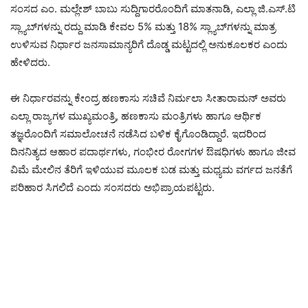
ಸಂಸದ ಎಂ. ಮಲ್ಲೇಶ್ ಬಾಬು ಸುದ್ದಿಗಾರರೊಂದಿಗೆ ಮಾತನಾಡಿ, ಎಲ್ಲಾ ಜಿ.ಎಸ್.ಟಿ
ಸ್ಲ್ಯಾಬ್‌ಗಳನ್ನು ರದ್ದು ಮಾಡಿ ಕೇವಲ 5% ಮತ್ತು 18% ಸ್ಲ್ಯಾಬ್‌ಗಳನ್ನು ಮಾತ್ರ
ಉಳಿಸುವ ನಿರ್ಧಾರ ಜನಸಾಮಾನ್ಯರಿಗೆ ದೊಡ್ಡ ಮಟ್ಟದಲ್ಲಿ ಅನುಕೂಲಕರ ಎಂದು
ಹೇಳಿದರು.
ಈ ನಿರ್ಧಾರವನ್ನು ಕೇಂದ್ರ ಹಣಕಾಸು ಸಚಿವೆ ನಿರ್ಮಲಾ ಸೀತಾರಾಮನ್ ಅವರು
ಎಲ್ಲಾ ರಾಜ್ಯಗಳ ಮುಖ್ಯಮಂತ್ರಿ, ಹಣಕಾಸು ಮಂತ್ರಿಗಳು ಹಾಗೂ ಆರ್ಥಿಕ
ತಜ್ಞರೊಂದಿಗೆ ಸಮಾಲೋಚನೆ ನಡೆಸಿದ ಬಳಿಕ ಕೈಗೊಂಡಿದ್ದಾರೆ. ಇದರಿಂದ
ದಿನನಿತ್ಯದ ಆಹಾರ ಪದಾರ್ಥಗಳು, ಗಂಭೀರ ರೋಗಗಳ ಔಷಧಿಗಳು ಹಾಗೂ ಜೀವ
ವಿಮೆ ಮೇಲಿನ ತೆರಿಗೆ ಇಳಿಯುವ ಮೂಲಕ ಬಡ ಮತ್ತು ಮಧ್ಯಮ ವರ್ಗದ ಜನತೆಗೆ
ಪರಿಹಾರ ಸಿಗಲಿದೆ ಎಂದು ಸಂಸದರು ಅಭಿಪ್ರಾಯಪಟ್ಟರು.