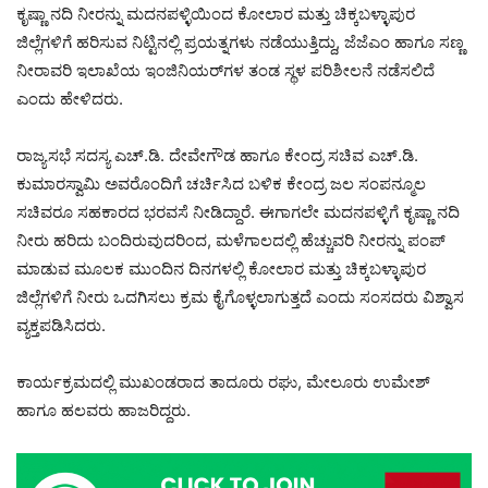
ಕೃಷ್ಣಾ ನದಿ ನೀರನ್ನು ಮದನಪಳ್ಳಿಯಿಂದ ಕೋಲಾರ ಮತ್ತು ಚಿಕ್ಕಬಳ್ಳಾಪುರ
ಜಿಲ್ಲೆಗಳಿಗೆ ಹರಿಸುವ ನಿಟ್ಟಿನಲ್ಲಿ ಪ್ರಯತ್ನಗಳು ನಡೆಯುತ್ತಿದ್ದು, ಜೆಜೆಎಂ ಹಾಗೂ ಸಣ್ಣ
ನೀರಾವರಿ ಇಲಾಖೆಯ ಇಂಜಿನಿಯರ್‌ಗಳ ತಂಡ ಸ್ಥಳ ಪರಿಶೀಲನೆ ನಡೆಸಲಿದೆ
ಎಂದು ಹೇಳಿದರು.
ರಾಜ್ಯಸಭೆ ಸದಸ್ಯ ಎಚ್.ಡಿ. ದೇವೇಗೌಡ ಹಾಗೂ ಕೇಂದ್ರ ಸಚಿವ ಎಚ್.ಡಿ.
ಕುಮಾರಸ್ವಾಮಿ ಅವರೊಂದಿಗೆ ಚರ್ಚಿಸಿದ ಬಳಿಕ ಕೇಂದ್ರ ಜಲ ಸಂಪನ್ಮೂಲ
ಸಚಿವರೂ ಸಹಕಾರದ ಭರವಸೆ ನೀಡಿದ್ದಾರೆ. ಈಗಾಗಲೇ ಮದನಪಳ್ಳಿಗೆ ಕೃಷ್ಣಾ ನದಿ
ನೀರು ಹರಿದು ಬಂದಿರುವುದರಿಂದ, ಮಳೆಗಾಲದಲ್ಲಿ ಹೆಚ್ಚುವರಿ ನೀರನ್ನು ಪಂಪ್
ಮಾಡುವ ಮೂಲಕ ಮುಂದಿನ ದಿನಗಳಲ್ಲಿ ಕೋಲಾರ ಮತ್ತು ಚಿಕ್ಕಬಳ್ಳಾಪುರ
ಜಿಲ್ಲೆಗಳಿಗೆ ನೀರು ಒದಗಿಸಲು ಕ್ರಮ ಕೈಗೊಳ್ಳಲಾಗುತ್ತದೆ ಎಂದು ಸಂಸದರು ವಿಶ್ವಾಸ
ವ್ಯಕ್ತಪಡಿಸಿದರು.
ಕಾರ್ಯಕ್ರಮದಲ್ಲಿ ಮುಖಂಡರಾದ ತಾದೂರು ರಘು, ಮೇಲೂರು ಉಮೇಶ್
ಹಾಗೂ ಹಲವರು ಹಾಜರಿದ್ದರು.