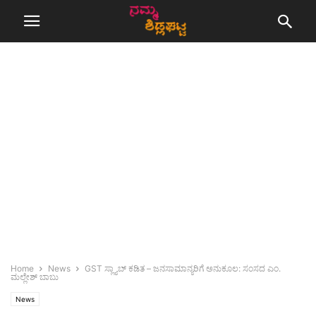
Home
News
GST ಸ್ಲ್ಯಾಬ್ ಕಡಿತ – ಜನಸಾಮಾನ್ಯರಿಗೆ ಅನುಕೂಲ: ಸಂಸದ ಎಂ.
ಮಲ್ಲೇಶ್ ಬಾಬು
News