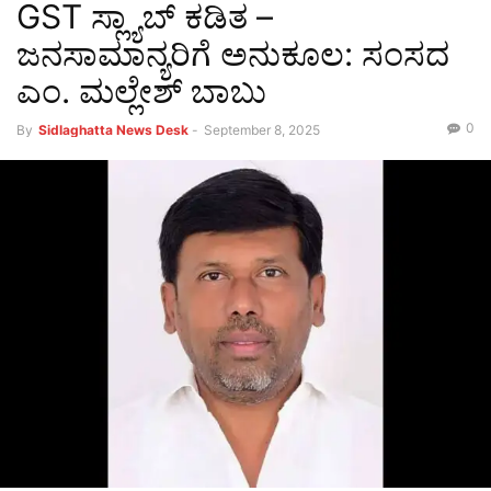
GST ಸ್ಲ್ಯಾಬ್ ಕಡಿತ –
ಜನಸಾಮಾನ್ಯರಿಗೆ ಅನುಕೂಲ: ಸಂಸದ
ಎಂ. ಮಲ್ಲೇಶ್ ಬಾಬು
0
By
Sidlaghatta News Desk
-
September 8, 2025