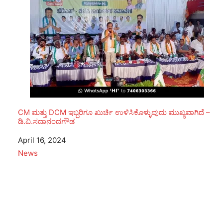
CM ಮತ್ತು DCM ಇಬ್ಬರಿಗೂ ಖುರ್ಚಿ ಉಳಿಸಿಕೊಳ್ಳುವುದು ಮುಖ್ಯವಾಗಿದೆ –
ಡಿ.ವಿ.ಸದಾನಂದಗೌಡ
Date
April 16, 2024
In relation to
News