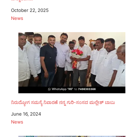
Date
October 22, 2025
In relation to
News
ನಿರುದ್ಯೋಗ ಸಮಸ್ಯೆ ನಿವಾರಣೆ ನನ್ನ ಗುರಿ-ಸಂಸದ ಮಲ್ಲೇಶ್‌ ಬಾಬು
Date
June 16, 2024
In relation to
News