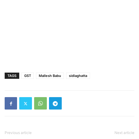
TAGS
GST
Mallesh Babu
sidlaghatta
Previous article
Next article