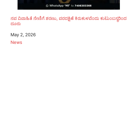
ನವ ವಿವಾಹಿತೆ ನೇಣಿಗೆ ಶರಣು, ವರದಕ್ಷಿಣೆ ಕಿರುಕುಳವೆಂದು ಕುಟುಂಬಸ್ಥರಿಂದ
ದೂರು
Date
May 2, 2026
In relation to
News