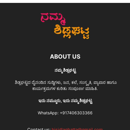
ABOUT US
ನಮ್ಮ ಶಿಡ್ಲಘಟ್ಟ
ಶಿಡ್ಲಘಟ್ಟದ ದೈನಂದಿನ ಸುದ್ದಿಗಳು, ಜನ, ಕಲೆ, ಸಂಸ್ಕೃತಿ, ವ್ಯಾಪಾರ ಹಾಗೂ
ಕಾರ್ಯಕ್ರಮಗಳ ಕುರಿತು ಸಂಪೂರ್ಣ ಮಾಹಿತಿ.
ಇದು ನಮ್ಮೂರು, ಇದು ನಮ್ಮ ಶಿಡ್ಲಘಟ್ಟ
WhatsApp:
+917406303366
Contact us:
hisidlaghatta@gmail.com