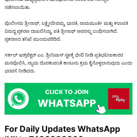
ನಡೆಸಲಾಯಿತು.
ಪೊಲೀಸರು ಶ್ರೀನಾಥ್, ಲಕ್ಷ್ಮೀದೇವಮ್ಮ, ಭಾರತಿ, ರಾಮಮೂರ್ತಿ ಮತ್ತು ಕಲಾವತಿ
ವಿರುದ್ಧ ಪ್ರಕರಣ ದಾಖಲಿಸಿದ್ದು, ಪತಿ ಶ್ರೀನಾಥ್ ಅವರನ್ನು ಬಂಧಿಸಲಾಗಿದೆ.
ಪ್ರಕರಣದ ತನಿಖೆ ಮುಂದುವರಿದಿದೆ.
ಸರ್ಕಲ್ ಇನ್ಸ್‌ಪೆಕ್ಟರ್ ಎಂ. ಶ್ರೀನಿವಾಸ್ ಸ್ಥಳಕ್ಕೆ ಭೇಟಿ ನೀಡಿ ಪ್ರತಿಭಟನಾಕಾರರ
ಮನವೊಲಿಸಿ, ನ್ಯಾಯ ದೊರಕುವಂತೆ ಕಾನೂನು ಕ್ರಮ ಕೈಗೊಳ್ಳಲಾಗುವುದು ಎಂದು
ಭರವಸೆ ನೀಡಿದರು.
For Daily Updates WhatsApp