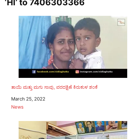
‘HI’ to
7406303366
ತಾಯಿ ಮತ್ತು ಮಗು ಸಾವು, ವರದಕ್ಷಿಣೆ ಕಿರುಕುಳ ಶಂಕೆ
Date
March 25, 2022
In relation to
News