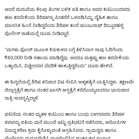
ಆದರೆ ಮದುವೆಯ ಕೆಲವು ತಿಂಗಳ ಬಳಿಕ ಪತಿ ಹಾಗೂ ಅವರ ಕುಟುಂಬದವರು
ಹಣ ತರಬೇಕೆಂದು ಶಿರಿಷಳನ್ನು ಪೀಡನೆಗೆ ಒಳಪಡಿಸಿದ್ದು, ದೈಹಿಕ ಹಾಗೂ
ಮಾನಸಿಕ ಹಿಂಸೆ ನೀಡಿದ್ದರೆಂದು ಶಿರಿಷಳ ತಂದೆ ಮಂಜುನಾಥ್ ದಿಬ್ಬೂರಹಳ್ಳಿ
ಪೊಲೀಸ್ ಠಾಣೆಯಲ್ಲಿ ದೂರು ನೀಡಿದ್ದಾರೆ.
“ಮಗಳು ಫೋನ್ ಮೂಲಕ ಕಿರುಕುಳದ ಬಗ್ಗೆ ತಿಳಿಸಿದಾಗ ನಾವು ಓದಿಗೆಂದು
₹40,000 ನೀಡಿ ಸಹಾಯ ಮಾಡಿದ್ದೆವು. ಆದರೂ ಮತ್ತಷ್ಟು ಹಣ ತರಬೇಕೆಂದು
ಒತ್ತಾಯಿಸಿ, ವಿಚ್ಛೇದನದ ಬೆದರಿಕೆ ಹಾಕುತ್ತಿದ್ದರೆಂದು” ದೂರು ಹೇಳಿದೆ.
ಈ ಹಿನ್ನಲೆಯಲ್ಲಿ ಶಿರಿಷ ಶನಿವಾರ ವಿಷ ಸೇವಿಸಿ ಆತ್ಮಹತ್ಯೆಗೆ ಯತ್ನಿಸಿದ್ದಳು. ತಕ್ಷಣವೇ
ಜಿಲ್ಲಾಸ್ಪತ್ರೆಗೆ ಹಾಗೂ ನಂತರ ಖಾಸಗಿ ಆಸ್ಪತ್ರೆಗೆ ಕರೆದೊಯ್ಯಲಾದರೂ ಭಾನುವಾರ
ರಾತ್ರಿ ಸಾವನ್ನಪ್ಪಿದ್ದಾಳೆ.
ಘಟನೆಯ ನಂತರ ಮೃತಳ ಕುಟುಂಬ ಹಾಗೂ ಬಂಧು ಬಳಗದವರು ಶಿರಿಷಳ
ಶವವನ್ನು ಪತಿಯ ಮನೆ ಮುಂದೆ ಇಟ್ಟು ಪ್ರತಿಭಟನೆ ನಡೆಸಿದರು, ಆರೋಪಿಗಳ
ವಿರುದ್ಧ ಕಠಿಣ ಕ್ರಮ ಕೈಗೊಳ್ಳುವಂತೆ ಆಗ್ರಹಿಸಿದರು. ಗ್ರಾಮಸ್ಥರು ಹಾಗೂ
ಪೊಲೀಸರು ಮಧ್ಯಪ್ರವೇಶಿಸಿ ಮನವೊಲಿಸಿದ ನಂತರ ಶವ ಸಂಸ್ಕಾರ