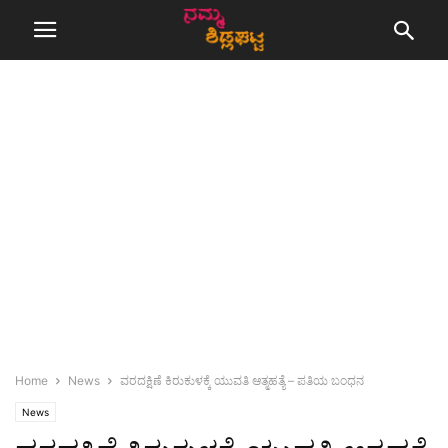
Home
News
ವರದಕ್ಷಿಣೆ ಕಿರುಕುಳಕ್ಕೆ ಯುವತಿ ಆತ್ಮಹತ್ಯೆ – ಪತಿಯ ಬಂಧನ
News