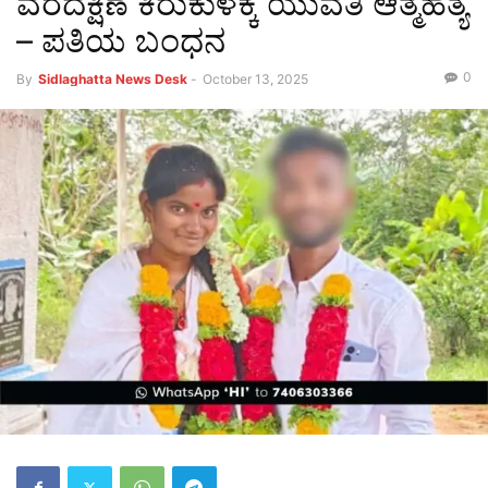
ವರದಕ್ಷಿಣೆ ಕಿರುಕುಳಕ್ಕೆ ಯುವತಿ ಆತ್ಮಹತ್ಯೆ
– ಪತಿಯ ಬಂಧನ
0
By
Sidlaghatta News Desk
-
October 13, 2025