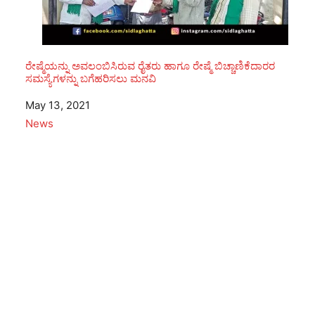
ರೇಷ್ಮೆಯನ್ನು ಅವಲಂಬಿಸಿರುವ ರೈತರು ಹಾಗೂ ರೇಷ್ಮೆ ಬಿಚ್ಚಾಣಿಕೆದಾರರ
ಸಮಸ್ಯೆಗಳನ್ನು ಬಗೆಹರಿಸಲು ಮನವಿ
Date
May 13, 2021
In relation to
News