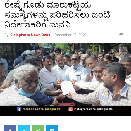
ರೇಷ್ಮೆ ಗೂಡು ಮಾರುಕಟ್ಟೆಯ
ಸಮಸ್ಯೆಗಳನ್ನು ಪರಿಹರಿಸಲು ಜಂಟಿ
ನಿರ್ದೇಶಕರಿಗೆ ಮನವಿ
0
By
Sidlaghatta News Desk
-
December 23, 2021