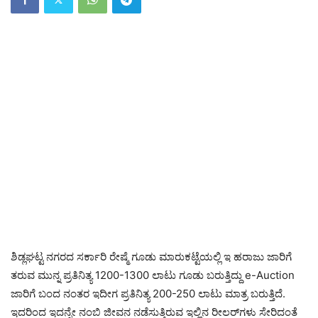
ಶಿಡ್ಲಘಟ್ಟ ನಗರದ ಸರ್ಕಾರಿ ರೇಷ್ಮೆ ಗೂಡು ಮಾರುಕಟ್ಟೆಯಲ್ಲಿ ಇ ಹರಾಜು ಜಾರಿಗೆ
ತರುವ ಮುನ್ನ ಪ್ರತಿನಿತ್ಯ 1200-1300 ಲಾಟು ಗೂಡು ಬರುತ್ತಿದ್ದು e-Auction
ಜಾರಿಗೆ ಬಂದ ನಂತರ ಇದೀಗ ಪ್ರತಿನಿತ್ಯ 200-250 ಲಾಟು ಮಾತ್ರ ಬರುತ್ತಿದೆ.
ಇದರಿಂದ ಇದನ್ನೇ ನಂಬಿ ಜೀವನ ನಡೆಸುತ್ತಿರುವ ಇಲ್ಲಿನ ರೀಲರ್‌ಗಳು ಸೇರಿದಂತೆ