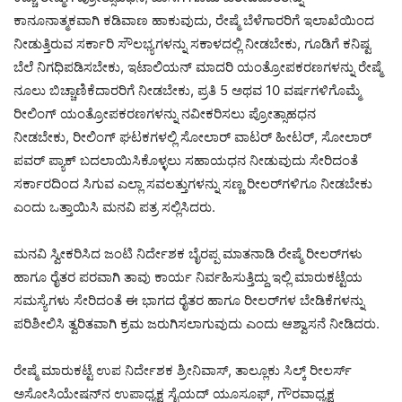
ಕಾನೂನಾತ್ಮಕವಾಗಿ ಕಡಿವಾಣ ಹಾಕುವುದು, ರೇಷ್ಮೆ ಬೆಳೆಗಾರರಿಗೆ ಇಲಾಖೆಯಿಂದ
ನೀಡುತ್ತಿರುವ ಸರ್ಕಾರಿ ಸೌಲಭ್ಯಗಳನ್ನು ಸಕಾಳದಲ್ಲಿ ನೀಡಬೇಕು, ಗೂಡಿಗೆ ಕನಿಷ್ಟ
ಬೆಲೆ ನಿಗಧಿಪಡಿಸಬೇಕು, ಇಟಾಲಿಯನ್ ಮಾದರಿ ಯಂತ್ರೋಪಕರಣಗಳನ್ನು ರೇಷ್ಮೆ
ನೂಲು ಬಿಚ್ಚಾಣಿಕೆದಾರರಿಗೆ ನೀಡಬೇಕು, ಪ್ರತಿ 5 ಅಥವ 10 ವರ್ಷಗಳಿಗೊಮ್ಮೆ
ರೀಲಿಂಗ್ ಯಂತ್ರೋಪಕರಣಗಳನ್ನು ನವೀಕರಿಸಲು ಪ್ರೋತ್ಸಾಹಧನ
ನೀಡಬೇಕು, ರೀಲಿಂಗ್ ಘಟಕಗಳಲ್ಲಿ ಸೋಲಾರ್ ವಾಟರ್ ಹೀಟರ್, ಸೋಲಾರ್
ಪವರ್ ಪ್ಯಾಕ್ ಬದಲಾಯಿಸಿಕೊಳ್ಳಲು ಸಹಾಯಧನ ನೀಡುವುದು ಸೇರಿದಂತೆ
ಸರ್ಕಾರದಿಂದ ಸಿಗುವ ಎಲ್ಲಾ ಸವಲತ್ತುಗಳನ್ನು ಸಣ್ಣ ರೀಲರ್‌ಗಳಿಗೂ ನೀಡಬೇಕು
ಎಂದು ಒತ್ತಾಯಿಸಿ ಮನವಿ ಪತ್ರ ಸಲ್ಲಿಸಿದರು.
ಮನವಿ ಸ್ವೀಕರಿಸಿದ ಜಂಟಿ ನಿರ್ದೇಶಕ ಬೈರಪ್ಪ ಮಾತನಾಡಿ ರೇಷ್ಮೆ ರೀಲರ್‌ಗಳು
ಹಾಗೂ ರೈತರ ಪರವಾಗಿ ತಾವು ಕಾರ್ಯ ನಿರ್ವಹಿಸುತ್ತಿದ್ದು ಇಲ್ಲಿ ಮಾರುಕಟ್ಟೆಯ
ಸಮಸ್ಯೆಗಳು ಸೇರಿದಂತೆ ಈ ಭಾಗದ ರೈತರ ಹಾಗೂ ರೀಲರ್‌ಗಳ ಬೇಡಿಕೆಗಳನ್ನು
ಪರಿಶೀಲಿಸಿ ತ್ವರಿತವಾಗಿ ಕ್ರಮ ಜರುಗಿಸಲಾಗುವುದು ಎಂದು ಆಶ್ವಾಸನೆ ನೀಡಿದರು.
ರೇಷ್ಮೆ ಮಾರುಕಟ್ಟೆ ಉಪ ನಿರ್ದೇಶಕ ಶ್ರೀನಿವಾಸ್, ತಾಲ್ಲೂಕು ಸಿಲ್ಕ್ ರೀಲರ್ಸ್
ಅಸೋಸಿಯೇಷನ್‌ನ ಉಪಾಧ್ಯಕ್ಷ ಸೈಯದ್ ಯೂಸೂಫ್, ಗೌರವಾಧ್ಯಕ್ಷ