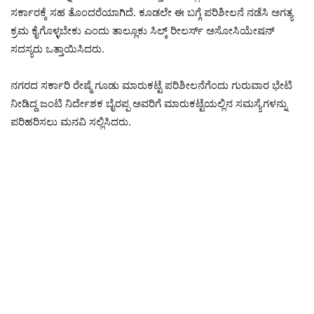
ಸರ್ಕಾರಕ್ಕೆ ಸಹ ತೊಂದರೆಯಾಗಿದೆ. ಕೂಡಲೇ ಈ ಬಗ್ಗೆ ಪರಿಶೀಲನೆ ನಡೆಸಿ ಅಗತ್ಯ
ಕ್ರಮ ಕೈಗೊಳ್ಳಬೇಕು ಎಂದು ತಾಲ್ಲೂಕು ಸಿಲ್ಕ್ ರೀಲರ್ಸ್ ಅಸೋಸಿಯೇಷನ್
ಸದಸ್ಯರು ಒತ್ತಾಯಿಸಿದರು.
ನಗರದ ಸರ್ಕಾರಿ ರೇಷ್ಮೆ ಗೂಡು ಮಾರುಕಟ್ಟೆ ಪರಿಶೀಲನೆಗೆಂದು ಗುರುವಾರ ಭೇಟಿ
ನೀಡಿದ್ದ ಜಂಟಿ ನಿರ್ದೇಶಕ ಬೈರಪ್ಪ ಅವರಿಗೆ ಮಾರುಕಟ್ಟೆಯಲ್ಲಿನ ಸಮಸ್ಯೆಗಳನ್ನು
ಪರಿಹರಿಸಲು ಮನವಿ ಸಲ್ಲಿಸಿದರು.