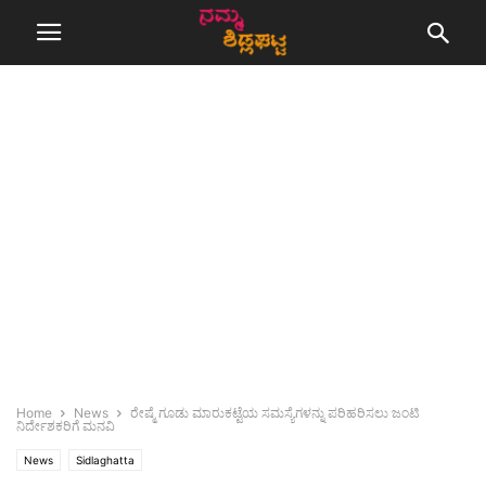
Home
News
ರೇಷ್ಮೆ ಗೂಡು ಮಾರುಕಟ್ಟೆಯ ಸಮಸ್ಯೆಗಳನ್ನು ಪರಿಹರಿಸಲು ಜಂಟಿ
ನಿರ್ದೇಶಕರಿಗೆ ಮನವಿ
News
Sidlaghatta