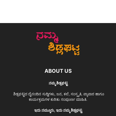
ABOUT US
ನಮ್ಮ ಶಿಡ್ಲಘಟ್ಟ
ಶಿಡ್ಲಘಟ್ಟದ ದೈನಂದಿನ ಸುದ್ದಿಗಳು, ಜನ, ಕಲೆ, ಸಂಸ್ಕೃತಿ, ವ್ಯಾಪಾರ ಹಾಗೂ
ಕಾರ್ಯಕ್ರಮಗಳ ಕುರಿತು ಸಂಪೂರ್ಣ ಮಾಹಿತಿ.
ಇದು ನಮ್ಮೂರು, ಇದು ನಮ್ಮ ಶಿಡ್ಲಘಟ್ಟ