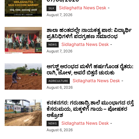
Sidlaghatta News Desk
-
SILK
August 7, 2026
ಶಾಲಾ ಹಂತದಲ್ಲೇ ನಾಯಕತ್ವ ಪಾಠ: ವಿದ್ಯಾರ್ಥಿ
ಪ್ರತಿನಿಧಿಗಳಿಗೆ ಪದಗ್ರಹಣ ಸಮಾರಂಭ
Sidlaghatta News Desk
-
NEWS
August 7, 2026
ಆಗಸ್ಟ್ ಆರಂಭದ ಮಳೆಗೆ ಹರ್ಷಗೊಂಡ ರೈತರು:
ರಾಗಿ, ಜೋಳ, ಅವರೆ ಬಿತ್ತನೆ ಚುರುಕು
Sidlaghatta News Desk
-
AGRICULTURE
August 6, 2026
ಕನಕನಗರ: ಗರುಡಾದ್ರಿ ಶಾಲೆ ಮುಂಭಾಗದ ರಸ್ತೆ
ಕೆಸರುಮಯ, ಮಕ್ಕಳಿಗೆ ಗಾಯ – ಪೋಷಕರ
ಆಕ್ರೋಶ
Sidlaghatta News Desk
-
NEWS
August 6, 2026