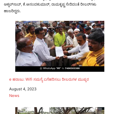
ಅಕ್ಮಲ್‌ಸಾಬ್, ಕೆ.ಆನಂದಕುಮಾರ್, ರಾಮಕೃಷ್ಣ ಸೇರಿದಂತೆ ರೀಲರ್‌ಗಳು
ಹಾಜರಿದ್ದರು.
e ಹರಾಜು: Wifi ಸಮಸ್ಯೆ ಬಗೆಹರಿಸಲು ರೀಲರುಗಳ ಮುಷ್ಕರ
Date
August 4, 2023
In relation to
News