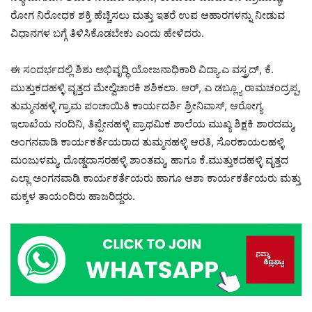
ರೋಗ ನಿರೋಧಕ ಶಕ್ತಿ ಹೆಚ್ಚಿಸಲು ಮತ್ತು ಇತರೆ ಉಪ ಆಹಾರಗಳನ್ನು ನೀಡುವ
ವಿಧಾನಗಳ ಬಗ್ಗೆ ತಿಳಿಸಿಕೊಡಬೇಕು ಎಂದು ಹೇಳಿದರು.
ಈ ಸಂದರ್ಭದಲ್ಲಿ ಶಿಶು ಅಭಿವೃದ್ಧಿ ಯೋಜನಾಧಿಕಾರಿ ವಿದ್ಯಾ.ಎ ವಸ್ತ್ರದ್, ಕೆ.
ಮುತ್ತುಕದಹಳ್ಳಿ ವೃತ್ತದ ಮೇಲ್ವಿಚಾರಕಿ ಶಶಿಕಲಾ. ಆರ್, ಎ ಡಬ್ಲ್ಯೂ ರಾಮಚಂದ್ರಪ್ಪ,
ತುಮ್ಮನಹಳ್ಳಿ ಗ್ರಾಮ ಪಂಚಾಯಿತಿ ಕಾರ್ಯದರ್ಶಿ ಶ್ರೀನಿವಾಸ್, ಆರೋಗ್ಯ
ಇಲಾಖೆಯ ನಂದಿನಿ, ತಿಪ್ಪೇನಹಳ್ಳಿ ಪ್ರಾಥಮಿಕ ಶಾಲೆಯ ಮುಖ್ಯ ಶಿಕ್ಷಕಿ ಶಾರದಮ್ಮ,
ಅಂಗನವಾಡಿ ಕಾರ್ಯಕರ್ತೆಯರಾದ ತುಮ್ಮನಹಳ್ಳಿ ಆರತಿ, ಸೊರಕಾಯಲಹಳ್ಳಿ
ಮಂಜುಳಮ್ಮ, ದೊಡ್ಡದಾಸರಹಳ್ಳಿ ಶಾಂತಮ್ಮ, ಹಾಗೂ ಕೆ.ಮುತ್ತುಕದಹಳ್ಳಿ ವೃತ್ತದ
ಎಲ್ಲಾ ಅಂಗನವಾಡಿ ಕಾರ್ಯಕರ್ತೆಯರು ಹಾಗೂ ಆಶಾ ಕಾರ್ಯಕರ್ತೆಯರು ಮತ್ತು
ಮಕ್ಕಳ ತಾಯಂದಿರು ಹಾಜರಿದ್ದರು.