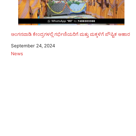
ಅಂಗನವಾಡಿ ಕೇಂದ್ರಗಳಲ್ಲಿ ಗರ್ಭಿಣಿಯರಿಗೆ ಮತ್ತು ಮಕ್ಕಳಿಗೆ ಪೌಷ್ಟಿಕ ಆಹಾರ
Date
September 24, 2024
In relation to
News