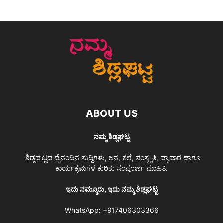
ABOUT US
ನಮ್ಮ ಶಿಡ್ಲಘಟ್ಟ
ಶಿಡ್ಲಘಟ್ಟದ ದೈನಂದಿನ ಸುದ್ದಿಗಳು, ಜನ, ಕಲೆ, ಸಂಸ್ಕೃತಿ, ವ್ಯಾಪಾರ ಹಾಗೂ
ಕಾರ್ಯಕ್ರಮಗಳ ಕುರಿತು ಸಂಪೂರ್ಣ ಮಾಹಿತಿ.
ಇದು ನಮ್ಮೂರು, ಇದು ನಮ್ಮ ಶಿಡ್ಲಘಟ್ಟ
WhatsApp:
+917406303366