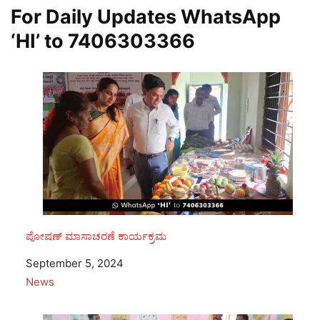
For Daily Updates WhatsApp
‘HI’ to
7406303366
ಪೋಷಣ್ ಮಾಸಾಚರಣೆ ಕಾರ್ಯಕ್ರಮ
Date
September 5, 2024
In relation to
News