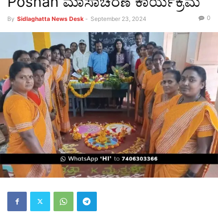
Poshan ಮಾಸಾಚರಣೆ ಕಾರ್ಯಕ್ರಮ
0
By
Sidlaghatta News Desk
-
September 23, 2024