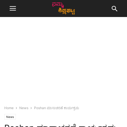
Home
News
Poshan ಮಾಸಾಚರಣೆ ಕಾರ್ಯಕ್ರಮ
News